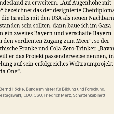
ndesland zu erweitern. „Auf Augenhöhe mit
 bezeichnet das der designierte Chefdiploma
die Israelis mit den USA als neuen Nachbarn
standen sein sollten, dann baue ich im Gaza-
en ein zweites Bayern und verschaffe Bayern
h den verdienten Zugang zum Meer“, so der
hische Franke und Cola-Zero-Trinker. „Bava
ill er das Projekt passenderweise nennen, in
lung auf sein erfolgreiches Weltraumprojekt
ia One“.
Bernd Höcke
,
Bundesminister für Bildung und Forschung
,
rter
estagswahl
,
CDU
,
CSU
,
Friedrich Merz
,
Schattenkabinett