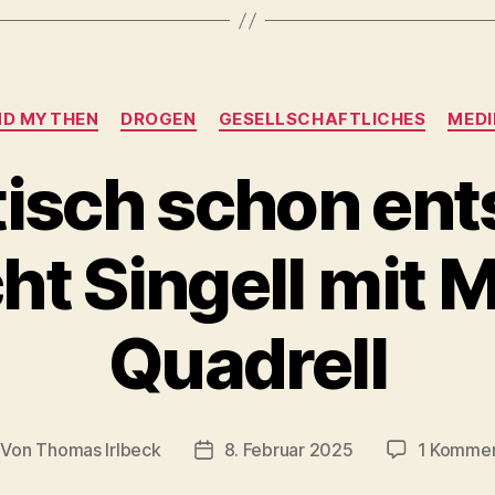
Kategorien
ND MYTHEN
DROGEN
GESELLSCHAFTLICHES
MEDI
tisch schon ent
t Singell mit M
Quadrell
Von
Thomas Irlbeck
8. Februar 2025
1 Kommen
itragsautor
Veröffentlichungsdatum