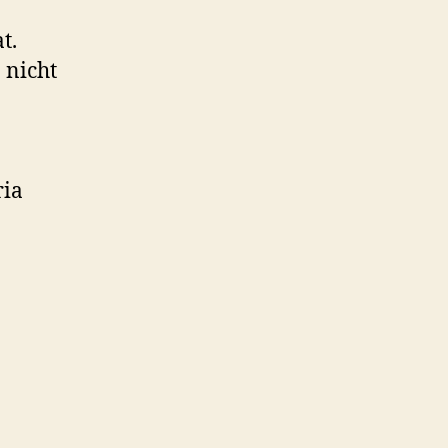
t.
 nicht
ria