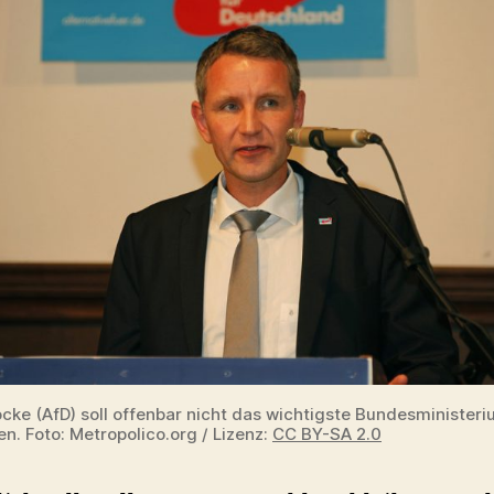
cke (AfD) soll offenbar nicht das wichtigste Bundesminister
. Foto: Metropolico.org / Lizenz:
CC BY-SA 2.0