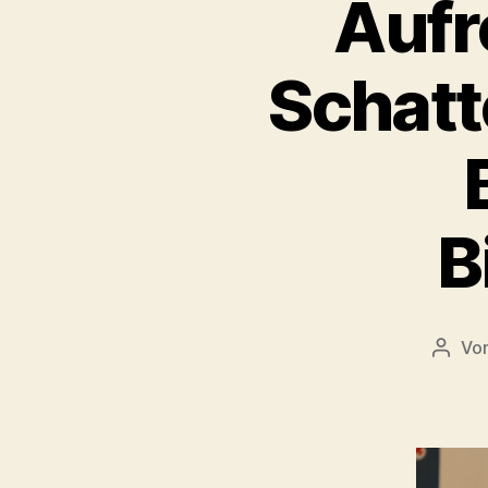
Aufr
Schatt
B
Vo
Beitr