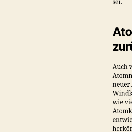
sei.
Ato
zur
Auch w
Atommi
neuer
Windkr
wie vi
Atomkr
entwic
herköm