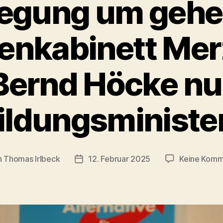
egung um geh
enkabinett Mer
Bernd Höcke nu
ildungsministe
n
Thomas Irlbeck
12. Februar 2025
Keine Komm
agsautor
Veröffentlichungsdatum