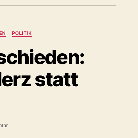
EN
POLITIK
schieden:
erz statt
zu
tar
Wahl