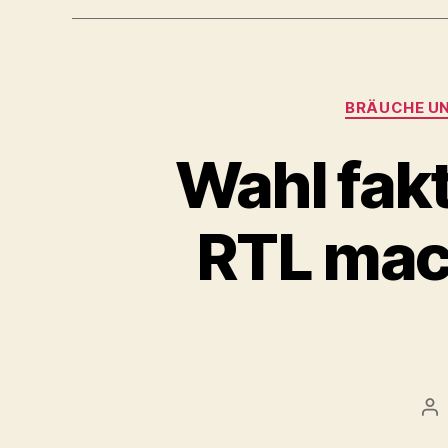
BRÄUCHE U
Wahl fak
RTL mach
Be