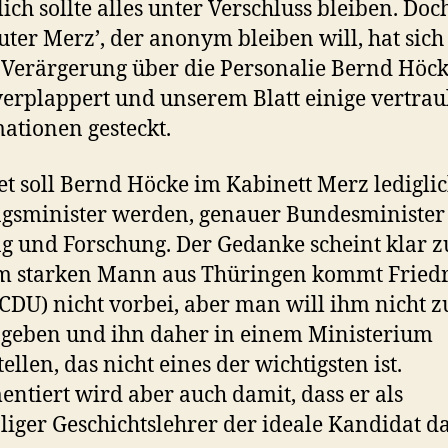
lich sollte alles unter Verschluss bleiben. Doc
uter Merz’, der anonym bleiben will, hat sich
 Verärgerung über die Personalie Bernd Höc
verplappert und unserem Blatt einige vertrau
ationen gesteckt.
t soll Bernd Höcke im Kabinett Merz ledigli
gsminister werden, genauer Bundesminister
g und Forschung. Der Gedanke scheint klar zu
m starken Mann aus Thüringen kommt Friedr
CDU) nicht vorbei, aber man will ihm nicht zu
geben und ihn daher in einem Ministerium
ellen, das nicht eines der wichtigsten ist.
ntiert wird aber auch damit, dass er als
iger Geschichtslehrer der ideale Kandidat d