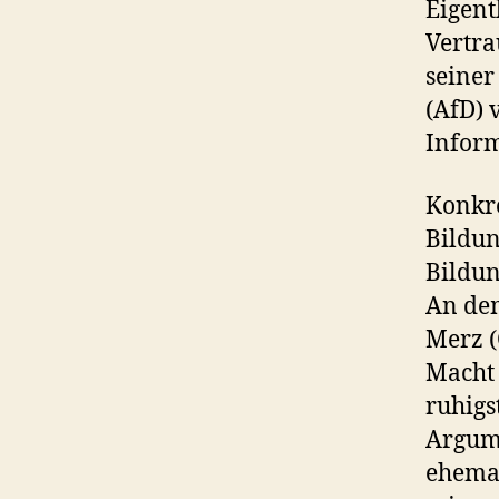
Eigent
Vertra
seiner
(AfD) 
Inform
Konkre
Bildun
Bildun
An de
Merz (
Macht 
ruhigst
Argume
ehemal