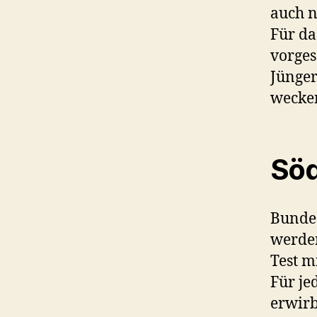
auch n
Für da
vorges
Jünger
wecke
Söd
Bundes
werden
Test m
Für je
erwirb