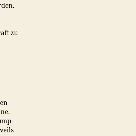
rden.
aft zu
den
äne.
rump
weils