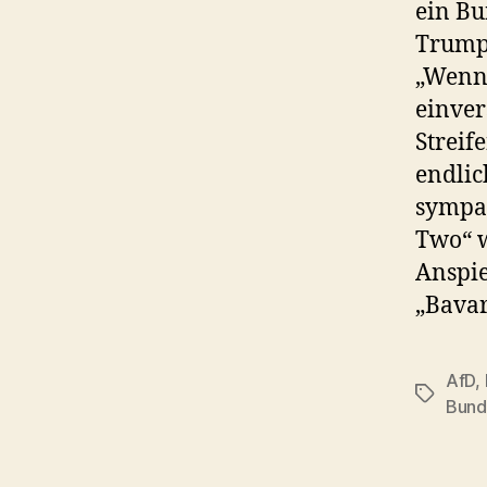
ein Bu
Trump“
„Wenn 
einver
Streif
endlic
sympat
Two“ w
Anspie
„Bavar
AfD
,
Schlagwö
Bund