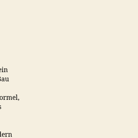
ein
Bau
Formel,
s
dern