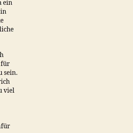
h ein
 in
ke
liche
ch
 für
 sein.
ich
 viel
afür