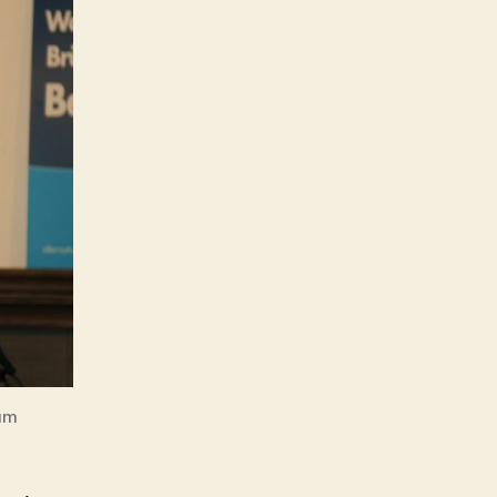
Wird
Bernd
Höcke
nur
Bildungsminister?
ium