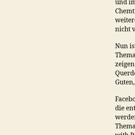
und im
Chemtr
weiter
nicht 
Nun is
Thema.
zeigen
Querde
Guten, 
Facebo
die en
werden
Thema 