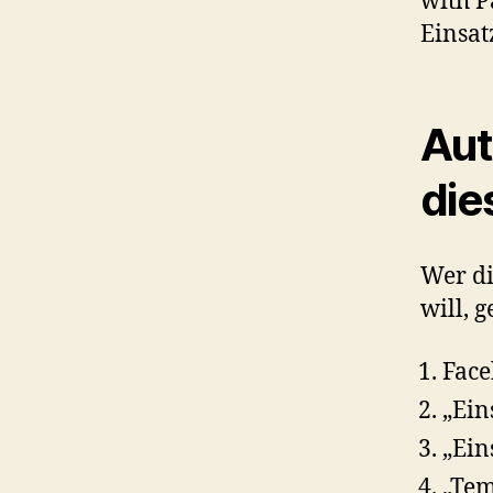
with P
Einsat
Aut
die
Wer di
will, g
Face
„Ein
„Ein
„Tem