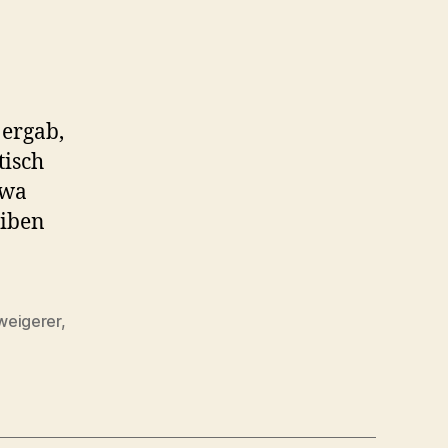
 ergab,
tisch
twa
eiben
weigerer
,