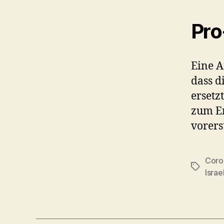
Pro
Eine A
dass d
ersetz
zum Er
vorers
Coro
Schlagwö
Israe