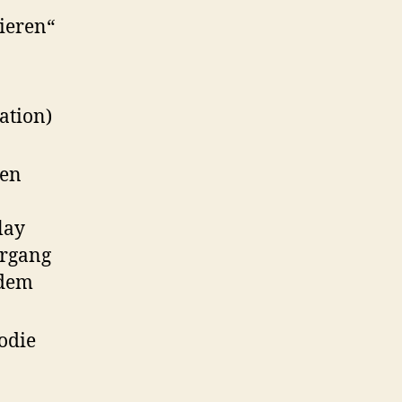
sieren“
ation)
ren
lay
organg
 dem
odie