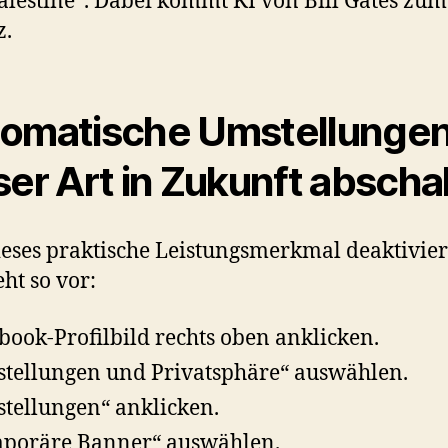
alestine“. Dabei kommt KI von Bill Gates zum
z.
omatische Umstellunge
ser Art in Zukunft abscha
eses praktische Leistungsmerkmal deaktivie
eht so vor:
book-Profilbild rechts oben anklicken.
stellungen und Privatsphäre“ auswählen.
stellungen“ anklicken.
poräre Banner“ auswählen.