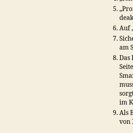
„Pro
deak
Auf 
Sich
am S
Das 
Seit
Smar
muss
sorg
im K
Als 
von 