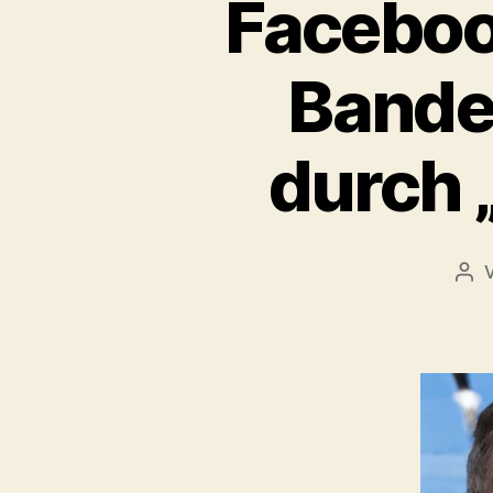
Faceboo
Bander
durch 
Bei