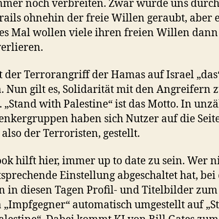
mer noch verbreiten. Zwar wurde uns durc
ails ohnehin der freie Willen geraubt, aber 
es Mal wollen viele ihren freien Willen dann
verlieren.
t der Terrorangriff der Hamas auf Israel „das
 Nun gilt es, Solidarität mit den Angreifern 
. „Stand with Palestine“ ist das Motto. In unz
nkergruppen haben sich Nutzer auf die Seit
also der Terroristen, gestellt.
ok hilft hier, immer up to date zu sein. Wer n
tsprechende Einstellung abgeschaltet hat, be
 in diesen Tagen Profil- und Titelbilder zum
„Impfgegner“ automatisch umgestellt auf „S