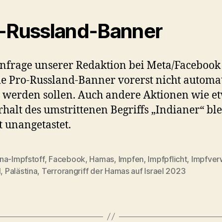
-Russland-Banner
nfrage unserer Redaktion bei Meta/Facebook
ie Pro-Russland-Banner vorerst nicht automa
t werden sollen. Auch andere Aktionen wie e
halt des umstrittenen Begriffs „Indianer“ bl
t unangetastet.
na-Impfstoff
,
Facebook
,
Hamas
,
Impfen
,
Impfpflicht
,
Impfver
rter
l
,
Palästina
,
Terrorangriff der Hamas auf Israel 2023