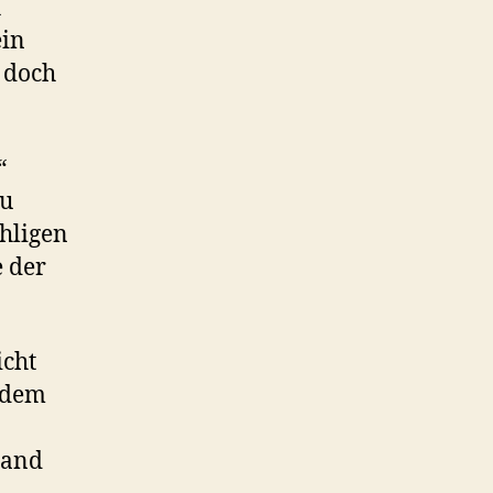
h
ein
 doch
“
zu
ähligen
e der
icht
i dem
tand