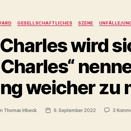
Kategorien
VARD
GESELLSCHAFTLICHES
SZENE
UNFÄLLE/UN
 Charles wird si
 Charles“ nenn
ng weicher zu
on
Thomas Irlbeck
9. September 2022
3 Komm
ragsautor
Veröffentlichungsdatum