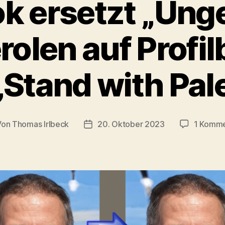
k ersetzt „Unge
olen auf Profil
„Stand with Pale
Von
Thomas Irlbeck
20. Oktober 2023
1 Komme
tragsautor
Veröffentlichungsdatum