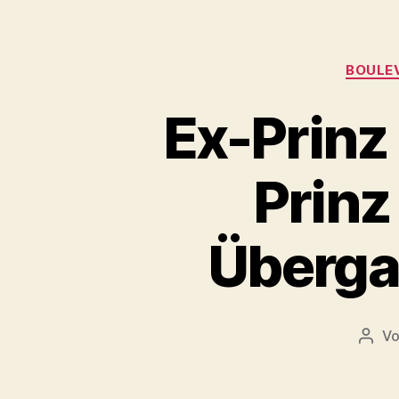
BOULE
Ex-Prinz
Prinz
Überga
V
Beit