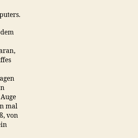
puters.
f dem
daran,
ffes
sagen
en
 Auge
on mal
ß, von
ein