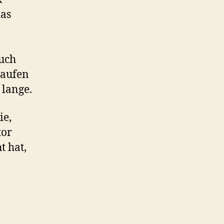
das
e
uch
laufen
 lange.
ie,
tor
t hat,