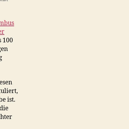
umbus
er
s 100
gen
g
iesen
uliert,
e ist.
die
chter