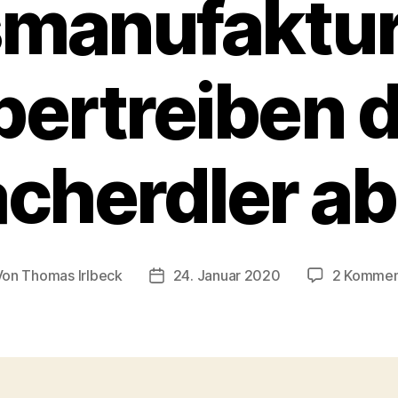
manufaktur 
bertreiben d
acherdler ab
Von
Thomas Irlbeck
24. Januar 2020
2 Kommen
tragsautor
Veröffentlichungsdatum