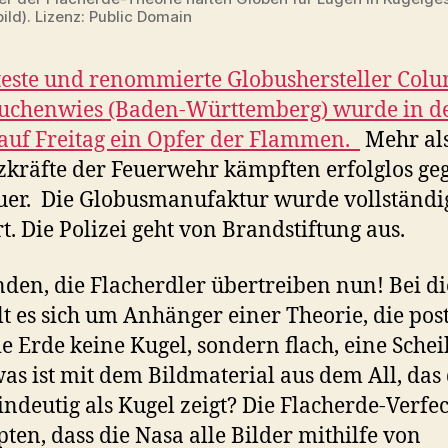
ild). Lizenz: Public Domain
teste und renommierte Globushersteller Col
auchenwies (Baden-Württemberg) wurde in d
auf Freitag ein Opfer der Flammen.
Mehr al
zkräfte der Feuerwehr kämpften erfolglos ge
uer. Die Globusmanufaktur wurde vollständi
rt. Die Polizei geht von Brandstiftung aus.
nden, die Flacherdler übertreiben nun! Bei d
t es sich um Anhänger einer Theorie, die post
ie Erde keine Kugel, sondern flach, eine Scheib
as ist mit dem Bildmaterial aus dem All, das 
indeutig als Kugel zeigt? Die Flacherde-Verfe
ten, dass die Nasa alle Bilder mithilfe von