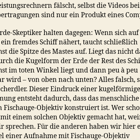
istungsrechnern fälscht, selbst die Videos bei
ertragungen sind nur ein Produkt eines Com
rde-Skeptiker halten dagegen: Wenn sich au
ein fremdes Schiff nähert, taucht schließlich
st die Spitze des Mastes auf. Liegt das nicht 
urch die Kugelform der Erde der Rest des Schi
st im toten Winkel liegt und dann peu à peu
ar wird – von oben nach unten? Alles falsch, 
acherdler. Dieser Eindruck einer kugelförmig
ng entsteht dadurch, dass das menschliche
n Fischauge-Objektiv konstruiert ist. Wer sch
 mit einem solchen Objektiv gemacht hat, wei
r sprechen. Für die anderen haben wir hier 
el einer Aufnahme mit Fischauge-Objektiv