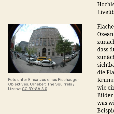
Hochle
Liveüb
Flache
Ozean 
zunäch
dass d
zunäch
sichtb
die Fl
Krümmu
Foto unter Einsatzes eines Fischauge-
Objektives. Urheber:
The Squirrels
/
wie ei
Lizenz:
CC BY-SA 3.0
Bilder
was wi
Beispi