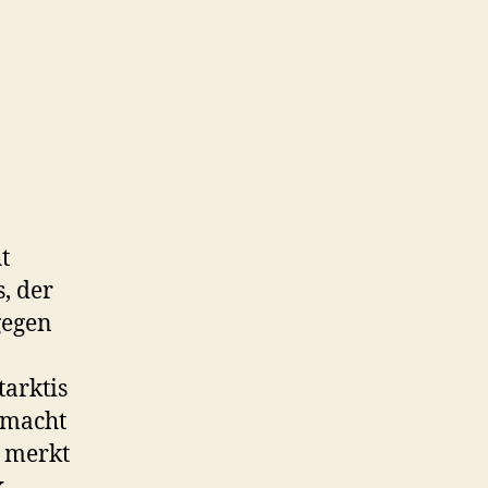
t
s, der
gegen
tarktis
 macht
 merkt
k