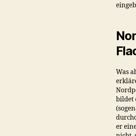
einge
Nor
Fla
Was ab
erklär
Nordpo
bildet
(sogen
durchq
er ein
nicht,