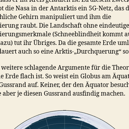
bt die Nasa in der Antarktis ein 5G-Netz, das 
liche Gehirn manipuliert und ihm die
ierung raubt. Die Landschaft ohne eindeutig
tierungsmerkmale (Schneeblindheit kommt a
azu) tut ihr Übriges. Da die gesamte Erde um
dauert auch so eine Arktis-„Durchquerung“ so
t weitere schlagende Argumente für die Theor
ie Erde flach ist. So weist ein Globus am Äqua
Gussrand auf. Keiner, der den Äquator besuch
 aber je diesen Gussrand ausfindig machen.