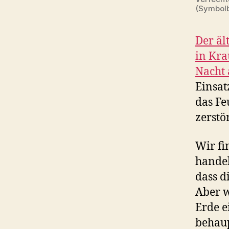
(Symbolb
Der äl
in Kr
Nacht 
Einsat
das Fe
zerstö
Wir fi
handel
dass d
Aber w
Erde e
behaup