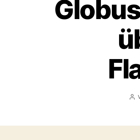
Globus
ü
Fl
Bei