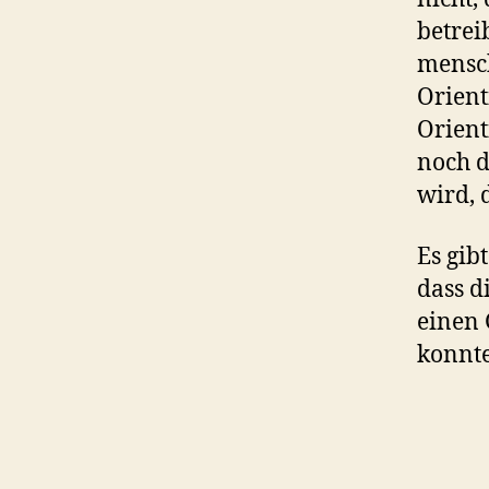
betrei
mensch
Orient
Orien
noch d
wird, 
Es gib
dass d
einen 
konnte