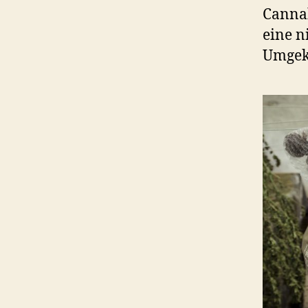
Cannab
eine n
Umgeke