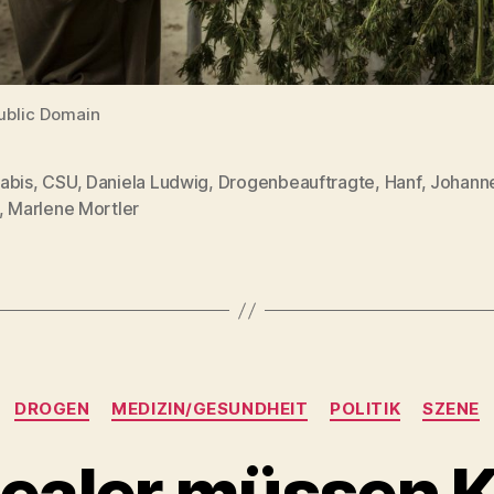
Public Domain
abis
,
CSU
,
Daniela Ludwig
,
Drogenbeauftragte
,
Hanf
,
Johanne
rter
,
Marlene Mortler
Kategorien
DROGEN
MEDIZIN/GESUNDHEIT
POLITIK
SZENE
ealer müssen K