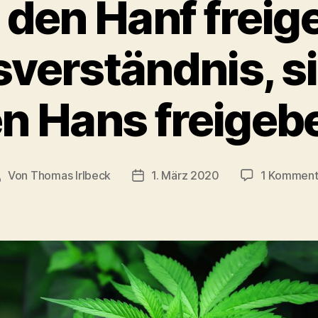
l den Hanf freig
verständnis, s
n Hans freigeb
Von
Thomas Irlbeck
1. März 2020
1 Komment
eitragsautor
Veröffentlichungsdatum