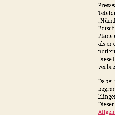
Presse
Telefo
„Nürnb
Botsch
Pläne 
als er
notier
Diese 
verbre
Dabei 
begren
klinge
Dieser
Allgem