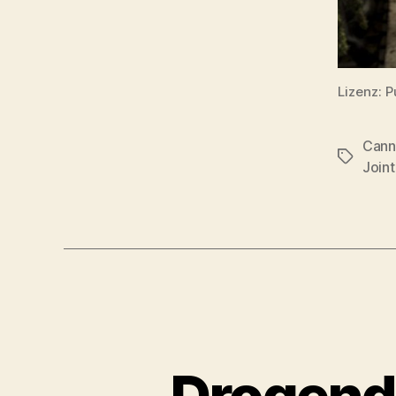
Lizenz: 
Cann
Schlagwö
Joint
Drogend