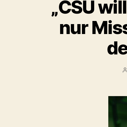
„CSU wil
nur Miss
de
B