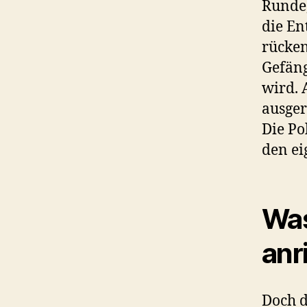
Runde,
die En
rücken
Gefäng
wird. 
ausger
Die Po
den ei
Was
anr
Doch d