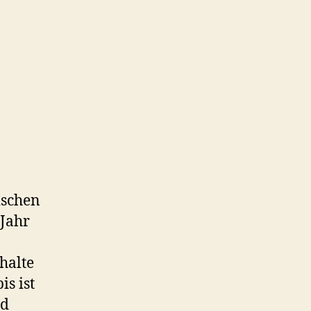
ischen
 Jahr
 halte
s ist
nd