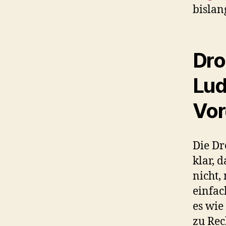
bislan
Dro
Lud
Vor
Die Dr
klar, 
nicht,
einfac
es wie
zu Rec