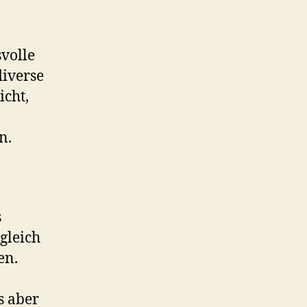
volle
diverse
icht,
n.
s
gleich
en.
s aber