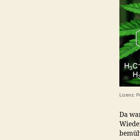
Lizenz: 
Da war
Wieder
bemühe