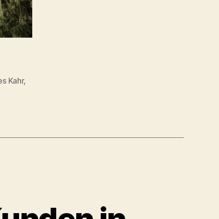
s Kahr
,
unden in