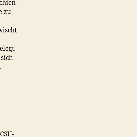
schien
e zu
wischt
legt.
 sich
.
 CSU-