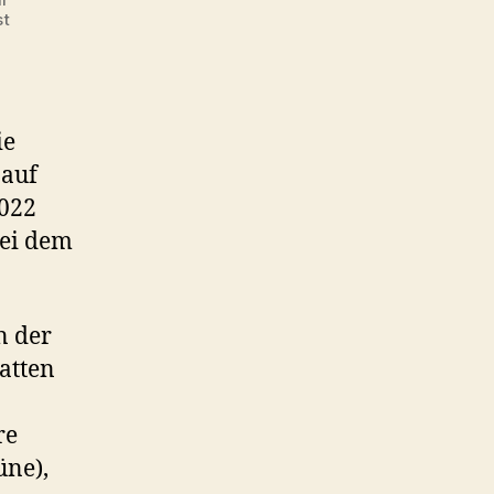
st
ie
 auf
2022
bei dem
n der
atten
re
üne),