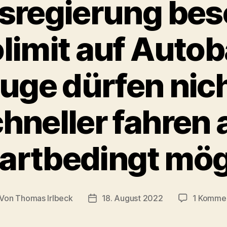
regierung bes
imit auf Auto
uge dürfen nic
hneller fahren 
artbedingt mög
Von
Thomas Irlbeck
18. August 2022
1 Komme
itragsautor
Veröffentlichungsdatum