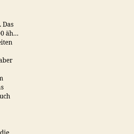
. Das
100 äh…
eiten
aber
m
as
auch
 die