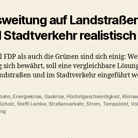
weitung auf Landstraße
 Stadtverkehr realistisch
 FDP als auch die Grünen sind sich einig: W
 sich bewährt, soll eine vergleichbare Lösun
ndstraßen und im Stadtverkehr eingeführt w
bahn
,
Energiekrise
,
Gaskrise
,
Höchstgeschwindigkeit
,
Klimaw
 Scholz
,
Steffi Lemke
,
Straßenverkehr
,
Strom
,
Tempolimit
,
Vo
rter
ing