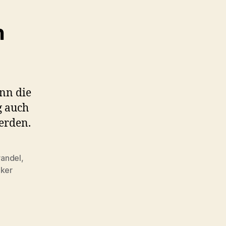
n
enn die
g auch
erden.
andel
,
lker