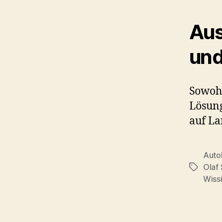
Aus
und
Sowohl
Lösung
auf La
Auto
Olaf
Schlagwö
Wiss