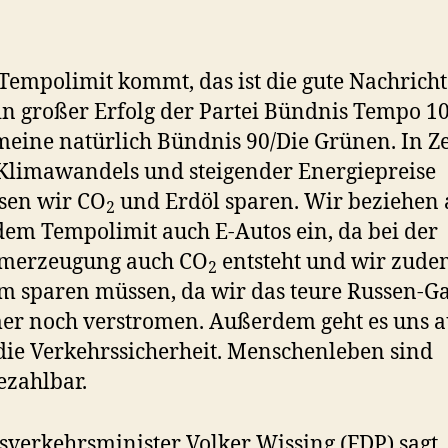
Tempolimit kommt, das ist die gute Nachricht
ein großer Erfolg der Partei Bündnis Tempo 
meine natürlich Bündnis 90/Die Grünen. In Z
Klimawandels und steigender Energiepreise
sen wir CO
und Erdöl sparen. Wir beziehen 
2
dem Tempolimit auch E-Autos ein, da bei der
omerzeugung auch CO
entsteht und wir zude
2
m sparen müssen, da wir das teure Russen-G
r noch verstromen. Außerdem geht es uns 
ie Verkehrssicherheit. Menschenleben sind
zahlbar.
verkehrsminister Volker Wissing (FDP) sagt,