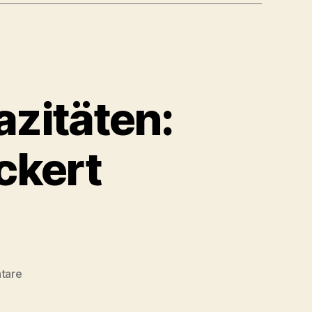
azitäten:
ckert
zu
tare
Dank
freier