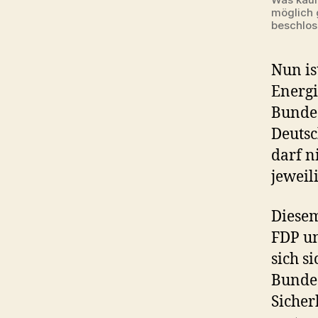
möglich 
beschlos
Nun is
Energi
Bundes
Deutsc
darf n
jeweil
Diesem
FDP u
sich s
Bundes
Sicher