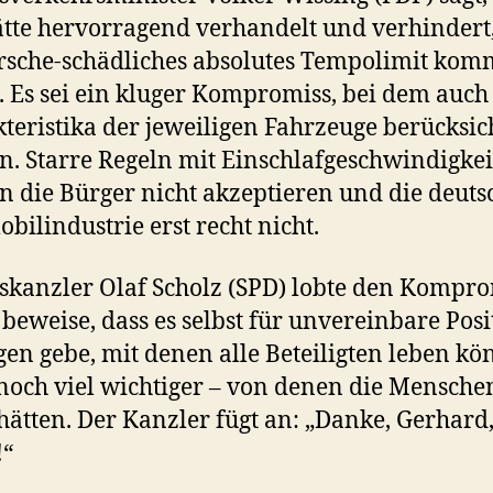
tte hervorragend verhandelt und verhindert,
rsche-schädliches absolutes Tempolimit ko
 Es sei ein kluger Kompromiss, bei dem auch
teristika der jeweiligen Fahrzeuge berücksich
. Starre Regeln mit Einschlafgeschwindigke
 die Bürger nicht akzeptieren und die deuts
bilindustrie erst recht nicht.
kanzler Olaf Scholz (SPD) lobte den Kompro
 beweise, dass es selbst für unvereinbare Pos
en gebe, mit denen alle Beteiligten leben kö
noch viel wichtiger – von denen die Mensche
hätten. Der Kanzler fügt an: „Danke, Gerhard
!“