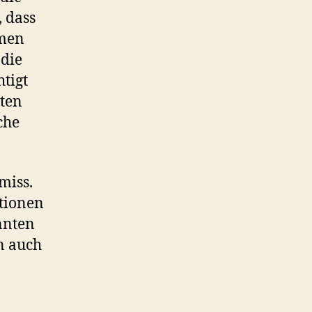
 dass
mmen
 die
tigt
iten
che
miss.
itionen
nnten
n auch
,