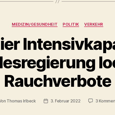
Kategorien
MEDIZIN/GESUNDHEIT
POLITIK
VERKEHR
ier Intensivkap
esregierung lo
Rauchverbote
Von
Thomas Irlbeck
3. Februar 2022
3 Kommen
tragsautor
Veröffentlichungsdatum