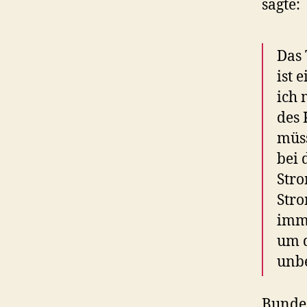
sagte:
Das 
ist 
ich 
des 
müs
bei 
Str
Stro
imme
um d
unbe
Bundes