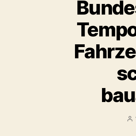
Bundes
Tempol
Fahrze
sc
bau
Be