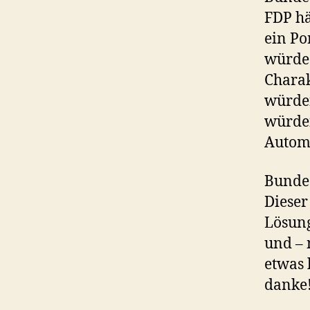
FDP hä
ein Po
würde.
Charak
würden
würden
Automo
Bundes
Dieser
Lösung
und – 
etwas 
danke