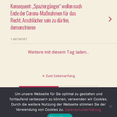
Konsequent: „Spaziergänger“ wollen nach
Ende der Corona-Maßnahmen für das
Recht, Arschlöcher sein zu dürfen,
demonstrieren
1 ANTWORT
Weitere mit diesem Tag laden…
Zum Seitenanfang
Mobil
Desktop
Um unsere Webseite für Sie optimal zu gestalten und
fortlaufend verbessern zu können, verwenden wir Cookies.
© keinblatt.de
Durch die weitere Nutzung der Webseite stimmen Sie der
Verwendung von Cookies zu.
Datenschutzerklärung