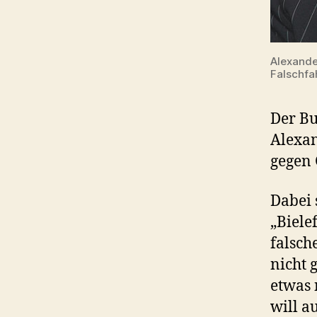
Alexande
Falschfa
Der Bu
Alexan
gegen 
Dabei 
„Biele
falsch
nicht 
etwas 
will a