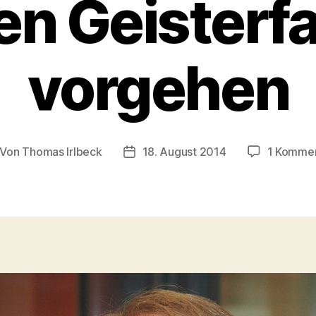
n Geisterf
vorgehen
Von
Thomas Irlbeck
18. August 2014
1 Komme
itragsautor
Veröffentlichungsdatum