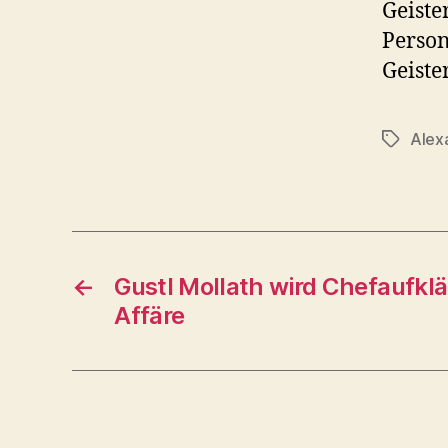
Geiste
Person
Geiste
Alex
Schlagwö
←
Gustl Mollath wird Chefaufklä
Affäre