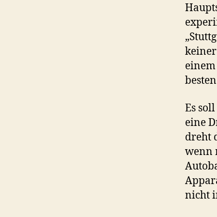
Haupts
experi
„Stuttg
keiner
einem 
besten
Es sol
eine D
dreht 
wenn m
Autoba
Appara
nicht 