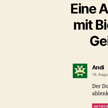
Eine A
mit B
Ge
s
Andi
19. Augu
Der Do
ablen
ANTWOR