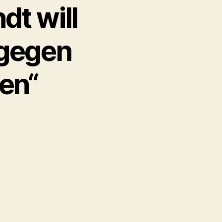
dt will
 gegen
en“