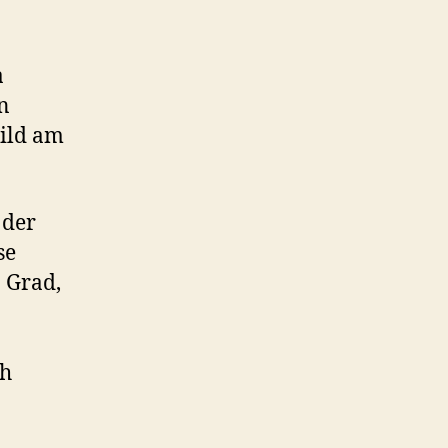
a
n
hild am
 der
se
 Grad,
ch