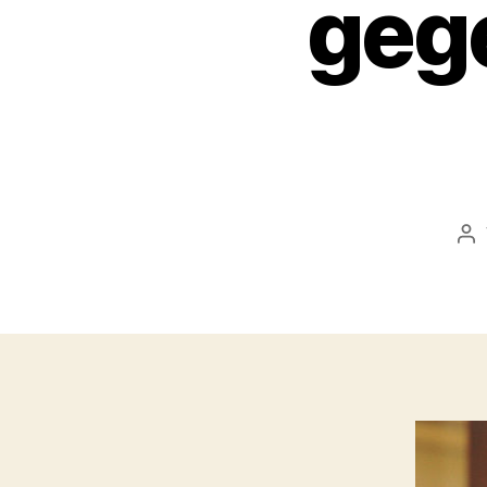
gege
Be