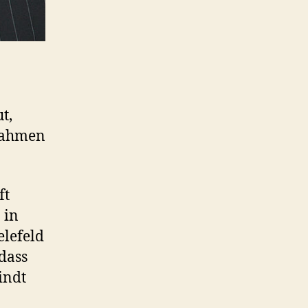
t,
ßnahmen
ft
 in
elefeld
 dass
indt