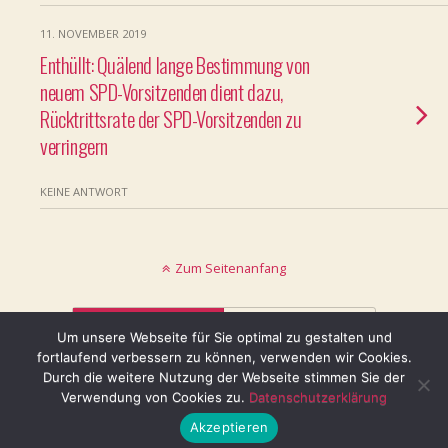
11. NOVEMBER 2019
Enthüllt: Quälend lange Bestimmung von
neuem SPD-Vorsitzenden dient dazu,
Rücktrittsrate der SPD-Vorsitzenden zu
verringern
KEINE ANTWORT
Zum Seitenanfang
Mobil
Desktop
Um unsere Webseite für Sie optimal zu gestalten und
fortlaufend verbessern zu können, verwenden wir Cookies.
© keinblatt.de
Durch die weitere Nutzung der Webseite stimmen Sie der
Verwendung von Cookies zu.
Datenschutzerklärung
Akzeptieren