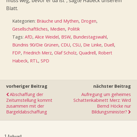
muss weg, bevor er da ist“, sagte Habeck unserem
Blatt.
Kategorien:
Bräuche und Mythen
,
Drogen
,
Gesellschaftliches
,
Medien
,
Politik
Tags:
AfD
,
Alice Weidel
,
BSW
,
Bundestagswahl
,
Bündnis 90/Die Grünen
,
CDU
,
CSU
,
Die Linke
,
Duell
,
FDP
,
Friedrich Merz
,
Olaf Scholz
,
Quadrell
,
Robert
Habeck
,
RTL
,
SPD
vorheriger Beitrag
nächster Beitrag
Abschaffung der
Aufregung um geheimes
Zeitumstellung kommt
Schattenkabinett Merz: Wird
zusammen mit der
Bernd Höcke nur
Bargeldabschaffung
Bildungsminister?
1 Antwort