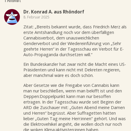
Dr. Konrad A. aus Rhöndorf
8. Februar 2025
Zitat: „Bereits bekannt wurde, dass Friedrich Merz als
erste Amtshandlung noch vor dem überfälligen
Cannabisverbot, dem unausweichlichen
Genderverbot und der Wiedereinführung von „Sehr
geehrte Herren“ in der Tagesschau ein Verbot für E-
Auto-Propaganda durchsetzen will.“
Ein Bundeskanzler hat zwar nicht die Macht eines US-
Präsidenten und kann nicht mit Dekreten regieren,
aber manchmal wäre es doch schön.
Aber Gesetze wie die Freigabe von Cannabis kann
man nur beschließen, wenn man bekifft ist und den
Deppen:Doppelpunkt kann man nur besoffen
ertragen. In der Tagesschau wurde seit Beginn der
ARD die Zuschauer mit: „Guten Abend meine Damen
und Herren“ begrüsst. Aber Suffragetten hätten
lieber „Guten Tag meine Herr:innen“ gehört. Und was
die Elektrovehikel angeht, die wollen doch nur noch
die woken Klima:aktivisten:innen haben.