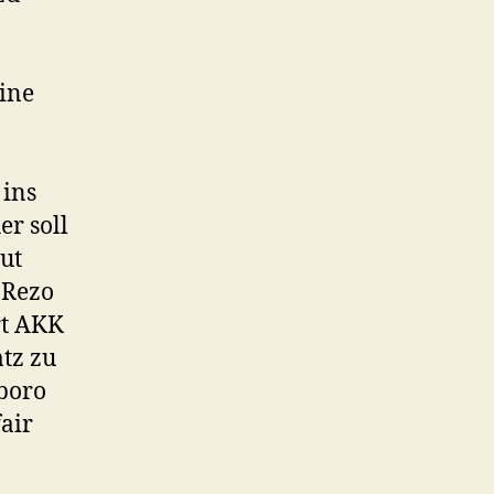
ine
 ins
er soll
ut
 Rezo
rt AKK
atz zu
lboro
air