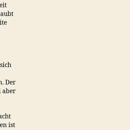
eit
laubt
ite
 sich
n. Der
i aber
acht
en ist