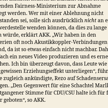
enden Fairness-Ministerium zur Abnahme
egt werden. Wer mit einer Ablehnung nicht
standen sei, solle sich ausdrücklich
nicht
an e
erdestelle wenden können, da dies zu lange
 würde, erklärt AKK. „Wir haben in den
erien oft noch Akustikkoppler-Verbindungen
d, da ist so etwas einfach nicht machbar. Dah
fach ein neues Video produzieren und es erne
hen. Ich bin überzeugt davon, dass Leute wie
gewissen Erziehungseffekt unterliegen“, füh
ie zugleich ankündigte, Rezo auf Schadensers
gen. „Den Gegenwert für eine Schachtel Mar
tgangener Stimme für CDU/CSU halte ich für f
r geboten“, so AKK.