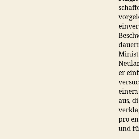
schaff
vorgel
einver
Beschw
dauern
Minist
Neulan
er ein
versuc
einem 
aus, d
verkla
pro en
und fü