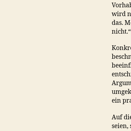
Vorhab
wird n
das. M
nicht.“
Konkre
beschn
beeinf
entsch
Argume
umgeke
ein pr
Auf di
seien,