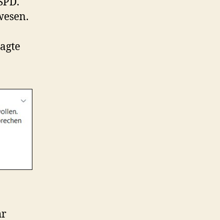
SPD.
wesen.
agte
hr