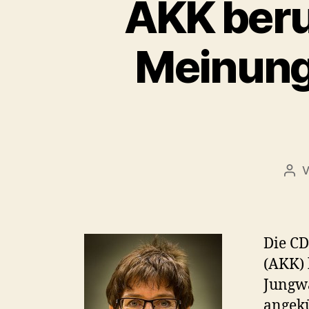
AKK beru
Meinung
Bei
Die C
(AKK) 
Jungwä
angekü