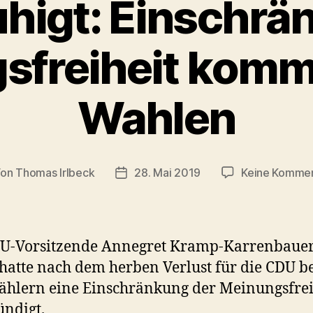
higt: Einschrä
sfreiheit kommt
Wahlen
Von
Thomas Irlbeck
28. Mai 2019
Keine Komme
tragsautor
Veröffentlichungsdatum
DU-Vorsitzende Annegret Kramp-Karrenbaue
hatte nach dem herben Verlust für die CDU b
hlern eine Einschränkung der Meinungsfrei
ndigt.