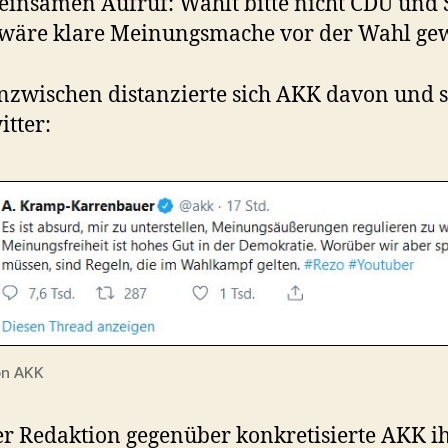
insamen Aufruf: Wählt bitte nicht CDU und 
wäre klare Meinungsmache vor der Wahl ge
nzwischen distanzierte sich AKK davon und s
itter:
on AKK
r Redaktion gegenüber konkretisierte AKK i