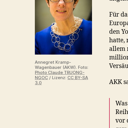
Für da
Europa
den Yo
hatte,
allem 
millio
Annegret Kramp-
Versäu
Wagenbauer (AKW). Foto:
Photo Claude TRUONG-
NGOC
/ Lizenz:
CC BY-SA
AKK sa
3.0
Was 
Reih
vor 