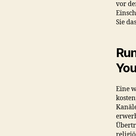
vor de
Einsch
Sie da
Run
You
Eine w
kosten
Kanäl
erwerb
Übertr
religi