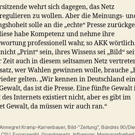
rsitzende wehrt sich dagegen, das Netz
regulieren zu wollen. Aber die Meinungs- un
gshoheit solle an die „echte“ Presse zurückg
diese habe Kompetenz und nehme ihre
wortung professionell wahr, so AKK wörtlich
nicht „Print“ sein, ihres Wissens sei „Bild“ sei
r Zeit auch in diesem seltsamen Netz vertrete
atz, wer Wahlen gewinnen wolle, brauche „B
wieder gelten. „Wir kennen in Deutschland ei
 Gewalt, das ist die Presse. Eine fünfte Gewalt 
 des Internets existiert nicht, aber es gibt im
et Gewalt, da müssen wir auch ran.“
Annegret Kramp-Karrenbauer
,
Bild-"Zeitung"
,
Bündnis 90/Di
,
CSU
,
Europawahl
,
Grundgesetz
,
Influencer
,
Meinungsfreiheit