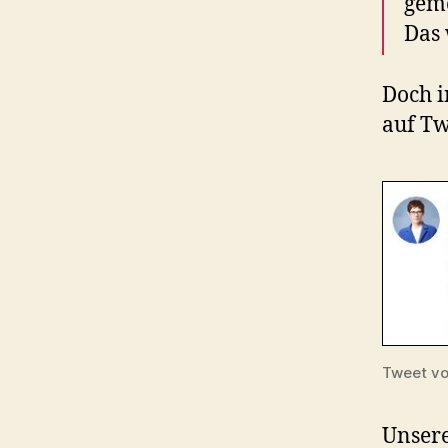
geme
Das 
Doch i
auf Tw
Tweet v
Unsere