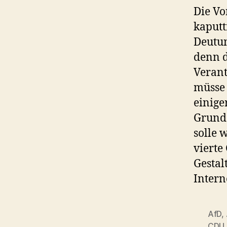
Die Vo
kaputt
Deutun
denn 
Verant
müsse 
einige
Grunds
solle 
vierte
Gestalt
Intern
AfD
,
CDU