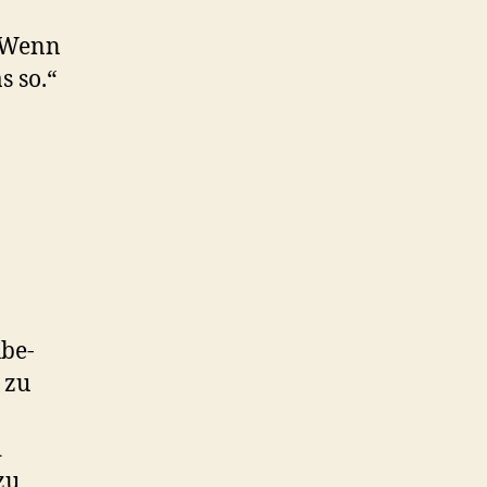
 „Wenn
s so.“
ube-
 zu
d
zu