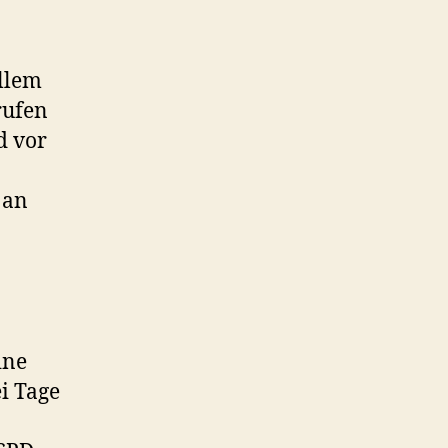
Wahlen
allem
rufen
d vor
 an
ine
i Tage