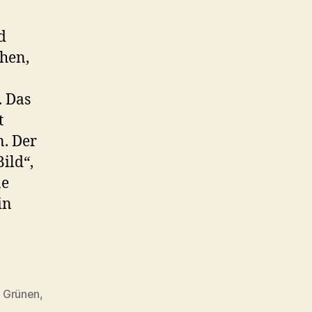
d
ehen,
. Das
t
n. Der
ild“,
ne
in
e Grünen
,
,