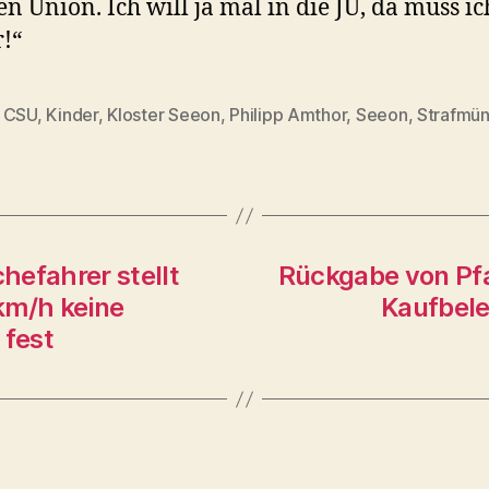
en Union. Ich will ja mal in die JU, da muss i
r!“
,
CSU
,
Kinder
,
Kloster Seeon
,
Philipp Amthor
,
Seeon
,
Strafmün
rter
hefahrer stellt
Rückgabe von Pfa
km/h keine
Kaufbeleg
fest