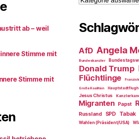
e
Schlagwör
stritt ab – weil
Angela M
AfD
 innere Stimme mit
Bundestagsw
Bundeskanzler
Donald Trump
Flüchtlinge
innere Stimme mit
Franzis
Hauptstadtflugh
Große Koalition
Jesus Christus
Kanzlerkan
Migranten
Papst
ten
SPD
Tabak
Russland
Wahlen (Präsident/USA)
Wl
ssil betriebene