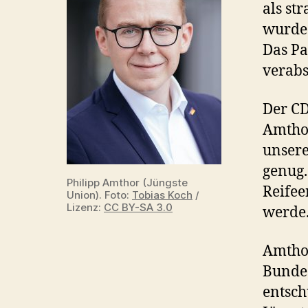
als st
wurde
Das Pa
verabs
Der CD
Amthor
unsere
genug.
Philipp Amthor (Jüngste
Reifee
Union). Foto:
Tobias Koch
/
Lizenz:
CC BY-SA 3.0
werde.
Amthor
Bundes
entsch