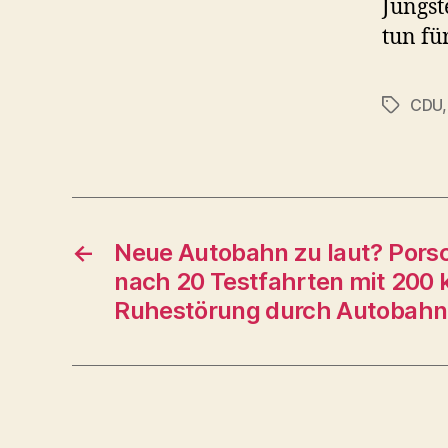
Jüngst
tun fü
CDU
Schlagwö
←
Neue Autobahn zu laut? Porsc
nach 20 Testfahrten mit 200 
Ruhestörung durch Autobahn 