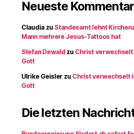
Neueste Kommentar
Claudia
zu
Standesamt lehnt Kirchenau
Mann mehrere Jesus-Tattoos hat
Stefan Dewald
zu
Christ verwechselt
Gott
Ulrike Geisler
zu
Christ verwechselt 
Gott
Die letzten Nachrich
Bundesregierung fördert ab sofort fo