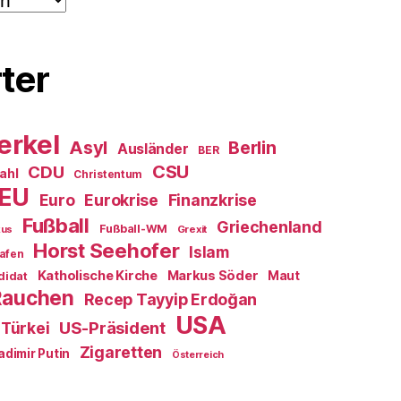
ter
erkel
Asyl
Berlin
Ausländer
BER
CSU
CDU
ahl
Christentum
EU
Euro
Eurokrise
Finanzkrise
Fußball
Griechenland
Fußball-WM
Grexit
kus
Horst Seehofer
Islam
afen
Katholische Kirche
Markus Söder
Maut
didat
Rauchen
Recep Tayyip Erdoğan
USA
US-Präsident
Türkei
Zigaretten
adimir Putin
Österreich