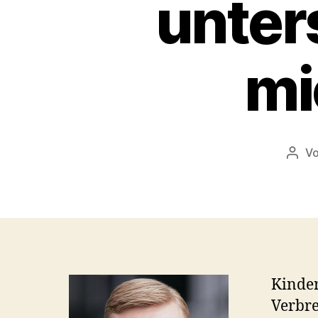
unters
mi
V
Beit
Kinder
Verbre