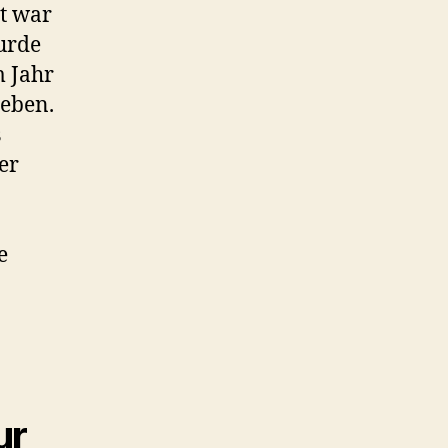
t war
wurde
m Jahr
geben.
s
er
e
ur