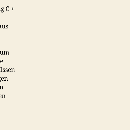
g C +
aus
h um
he
üssen
gen
en
en