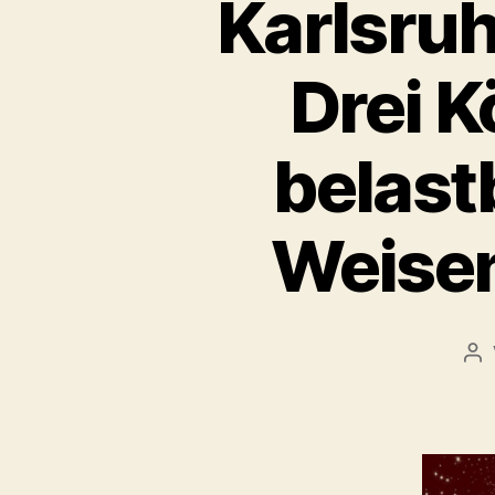
Karlsruh
Drei K
belast
Weise
Be