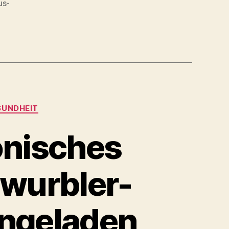
us-
SUNDHEIT
onisches
hwurbler-
ingeladen