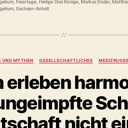
gelium
,
Feiertage
,
Heilige Drei Könige
,
Markus Söder
,
Matthä
rter
gelium
,
Sachsen-Anhalt
Kategorien
 UND MYTHEN
GESELLSCHAFTLICHES
MEDIZIN/GE
n erleben harm
 ungeimpfte Sc
schaft nicht e