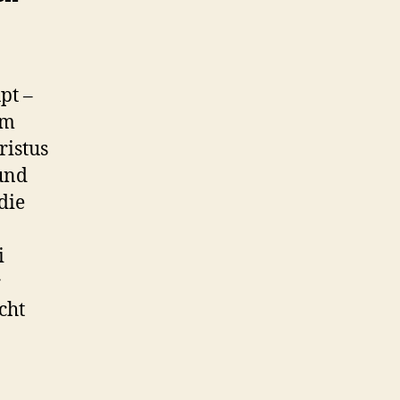
pt –
em
ristus
 und
die
i
r
cht