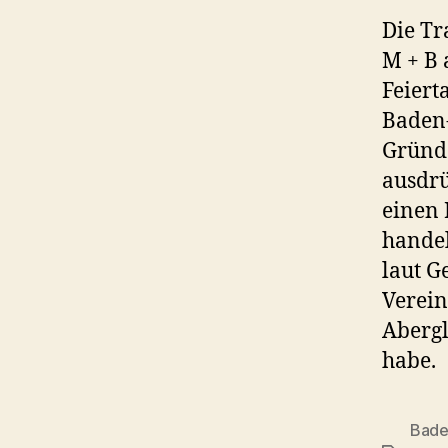
Die Tr
M + B 
Feiert
Baden-
Gründ
ausdrü
einen 
hande
laut G
Verein
Abergl
habe.
Bade