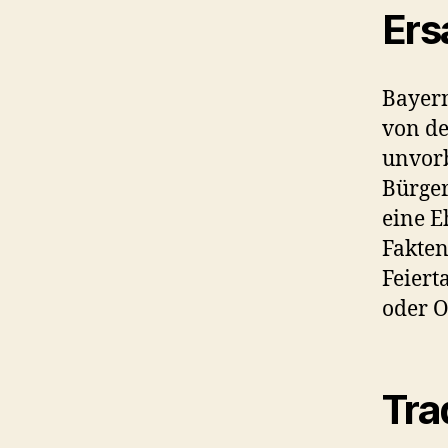
Ers
Bayern
von de
unvorb
Bürger
eine E
Fakten
Feiert
oder O
Tra