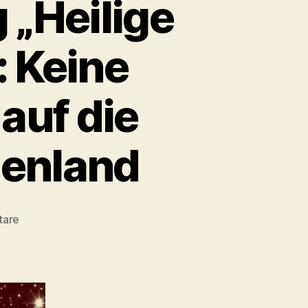
 „Heilige
: Keine
auf die
enland
zu
tare
Karlsruhe
kippt
Feiertag
„Heilige
Drei