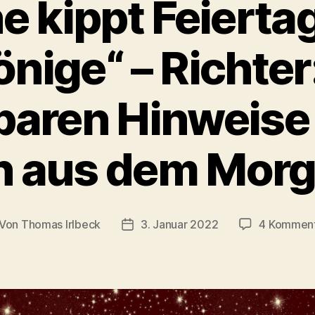
e kippt Feiertag
önige“ – Richter
baren Hinweise 
n aus dem Morg
Von
Thomas Irlbeck
3. Januar 2022
4 Kommen
itragsautor
Veröffentlichungsdatum