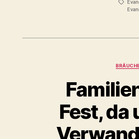
Evan
Schlagwö
Evan
BRÄUCHE
Familie
Fest, da
Verwandt