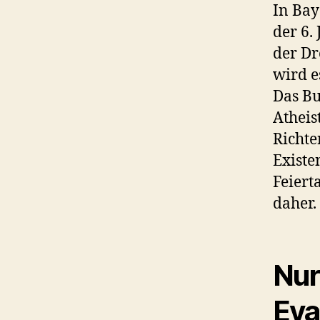
In Ba
der 6.
der Dr
wird e
Das Bu
Atheis
Richte
Existe
Feiert
daher.
Nur
Eva