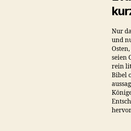
kur
Nur da
und nu
Osten,
seien 
rein l
Bibel 
aussag
Könige
Entsch
hervor