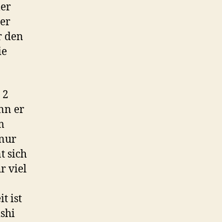
mer
der
r den
ie
 2
nn er
m
 nur
t sich
r viel
t ist
ishi