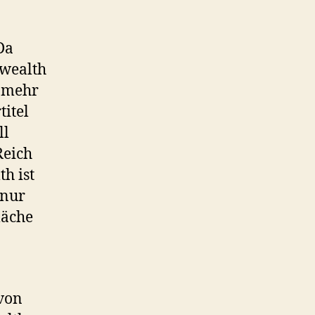
Da
nwealth
n mehr
titel
ll
Reich
h ist
 nur
läche
 von