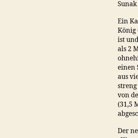
Sunak 
Ein Ka
König 
ist un
als 2 
ohnehi
einen 
aus vi
streng
von de
(31,5 
abgesc
Der ne