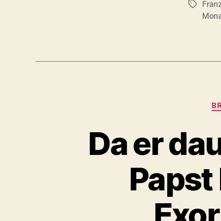
Fran
Schlagwö
Mona
B
Da er dau
Papst
Exor