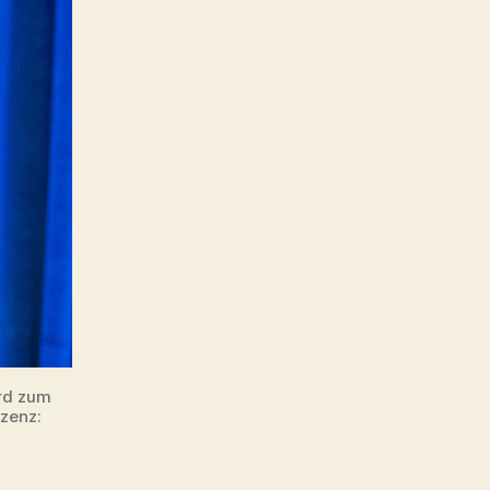
Kaiser
krönen
lassen!
ird zum
zenz: