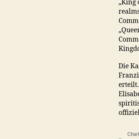
„King
realms
Common
„Queen
Common
Kingd
Die Ka
Franzi
erteil
Elisabe
spirit
offizi
Charle