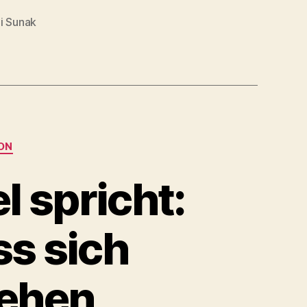
hi Sunak
ON
l spricht:
s sich
iehen