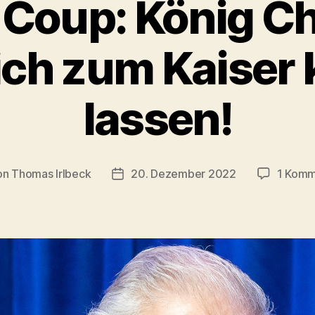
Coup: König Cha
ich zum Kaiser
lassen!
on
Thomas Irlbeck
20. Dezember 2022
1 Komm
ragsautor
Veröffentlichungsdatum