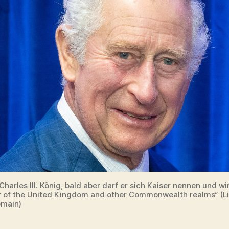
Charles III. König, bald aber darf er sich Kaiser nennen und w
 of the United Kingdom and other Commonwealth realms“ (Li
omain)