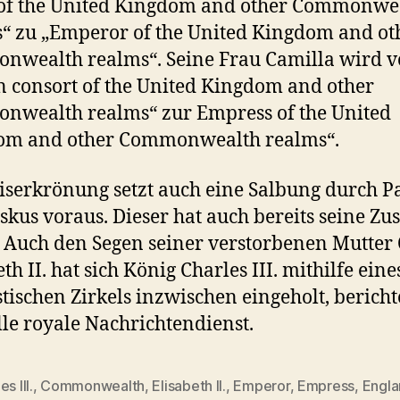
 of the United Kingdom and other Commonwe
“ zu „Emperor of the United Kingdom and ot
wealth realms“. Seine Frau Camilla wird v
 consort of the United Kingdom and other
wealth realms“ zur Empress of the United
om and other Commonwealth realms“.
iserkrönung setzt auch eine Salbung durch P
skus voraus. Dieser hat auch bereits seine Zu
t. Auch den Segen seiner verstorbenen Mutte
th II. hat sich König Charles III. mithilfe eine
istischen Zirkels inzwischen eingeholt, bericht
elle royale Nachrichtendienst.
s III.
,
Commonwealth
,
Elisabeth II.
,
Emperor
,
Empress
,
Engla