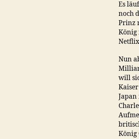
Es läu
noch d
Prinz 
König 
Netfli
Nun ab
Millia
will s
Kaiser
Japan 
Charle
Aufmer
britis
König 