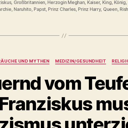
ziskus
,
Großbritannien
,
Herzogin Meghan
,
Kaiser
,
King
,
König
,
rter
rchie
,
Naruhito
,
Papst
,
Prinz Charles
,
Prinz Harry
,
Queen
,
Ris
Kategorien
RÄUCHE UND MYTHEN
MEDIZIN/GESUNDHEIT
RELIGI
ernd vom Teufe
 Franziskus mus
zismus unterz