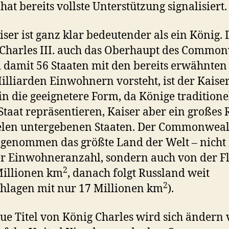
hat bereits vollste Unterstützung signalisiert.
iser ist ganz klar bedeutender als ein König. 
Charles III. auch das Oberhaupt des Commo
d damit 56 Staaten mit den bereits erwähnte
Milliarden Einwohnern vorsteht, ist der Kaiser
n die geeignetere Form, da Könige traditione
Staat repräsentieren, Kaiser aber ein großes 
elen untergebenen Staaten. Der Commonwealt
 genommen das größte Land der Welt – nicht
r Einwohneranzahl, sondern auch von der F
2
Millionen km
, danach folgt Russland weit
2
hlagen mit nur 17 Millionen km
).
ue Titel von König Charles wird sich ändern