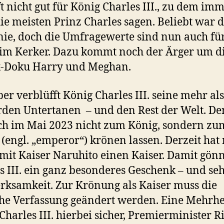
ft nicht gut für König Charles III., zu dem im
ie meisten Prinz Charles sagen. Beliebt war 
nie, doch die Umfragewerte sind nun auch fü
im Kerker. Dazu kommt noch der Ärger um d
x-Doku Harry und Meghan.
er verblüfft König Charles III. seine mehr als
rden Untertanen – und den Rest der Welt. De
ich im Mai 2023 nicht zum König, sondern zu
 (engl. „emperor“) krönen lassen. Derzeit hat
mit Kaiser Naruhito einen Kaiser. Damit gönn
s III. ein ganz besonderes Geschenk – und seh
ksamkeit. Zur Krönung als Kaiser muss die
che Verfassung geändert werden. Eine Mehrhei
Charles III. hierbei sicher, Premierminister R