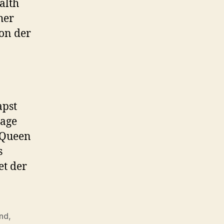
alth
her
on der
apst
sage
r Queen
s
et der
nd
,