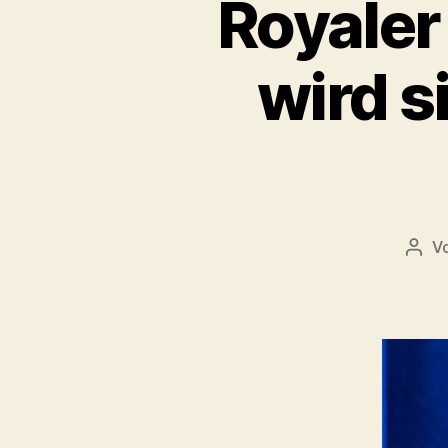
Royaler 
wird s
V
Beit