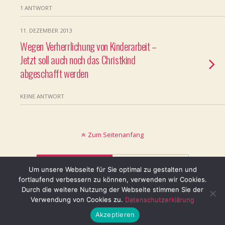
1 ANTWORT
11. DEZEMBER 2013
Wegen Verherrlichung von Kinderarbeit –
Jetzt soll auch noch das Christkind
abgeschafft werden
KEINE ANTWORT
Zum Seitenanfang
Mobil
Desktop
Um unsere Webseite für Sie optimal zu gestalten und
fortlaufend verbessern zu können, verwenden wir Cookies.
© keinblatt.de
Durch die weitere Nutzung der Webseite stimmen Sie der
Verwendung von Cookies zu.
Datenschutzerklärung
Akzeptieren