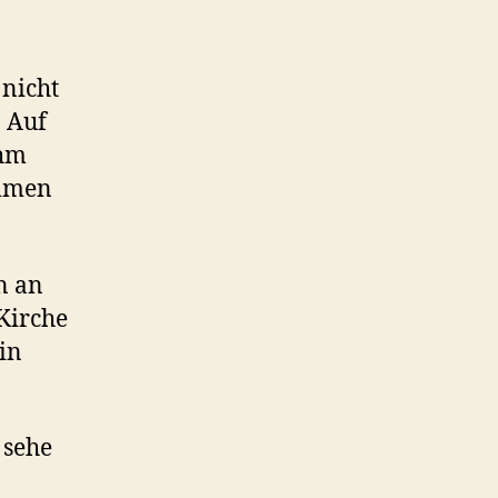
 nicht
 Auf
ihm
ommen
n an
 Kirche
in
 sehe