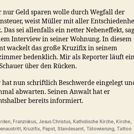
r nur Geld sparen wolle durch Wegfall der
nsteuer, weist Müller mit aller Entschiedenhe
. Das sei allenfalls ein netter Nebeneffekt, sag
nem Interview in seiner Wohnung. In diesem
 wackelt das große Kruzifix in seinem
mmer bedenklich. Mir als Reporter läuft ei
 Schauer über den Rücken.
 hat nun schriftlich Beschwerde eingelegt un
inmal abwarten. Seinen Anwalt hat er
htshalber bereits informiert.
rden
,
Franziskus
,
Jesus Christus
,
Katholische Kirche
,
Kirche
,
rter
enaustritt
,
Kruzifix
,
Papst
,
Standesamt
,
Tätowierung
,
Tattoo