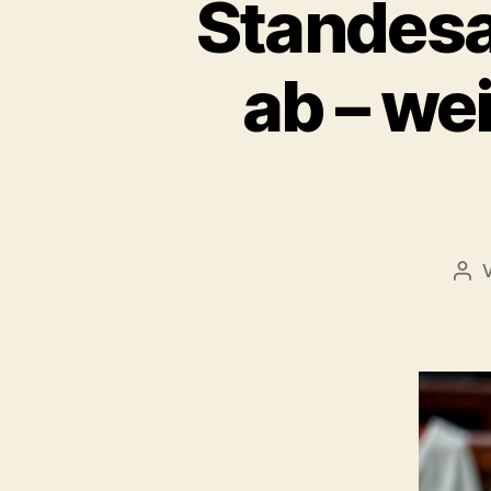
Standesa
ab – we
Bei