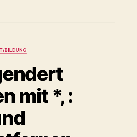
T/BILDUNG
gendert
 mit *, :
und