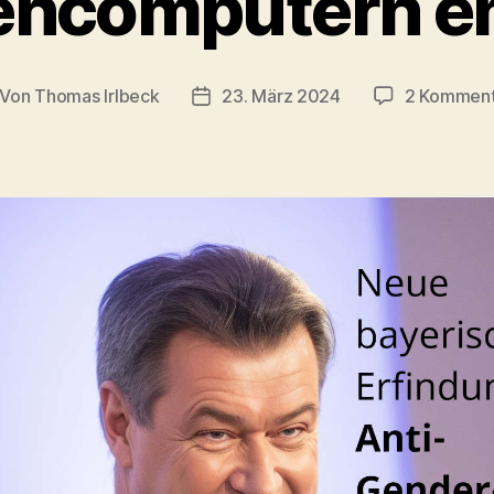
encomputern en
Von
Thomas Irlbeck
23. März 2024
2 Komment
itragsautor
Veröffentlichungsdatum