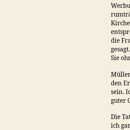
Werbun
rumträ
Kirche
entspr
die Fr
gesagt
Sie oh
Müller
den Er
sein. 
guter 
Die Ta
ich ga