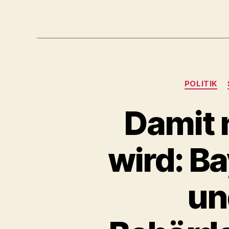
POLITIK
Damit 
wird: Ba
un