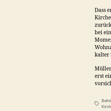
Dass e
Kirche
zurück
bei ei
Moment
Wohnzi
kalter
Müller
erst e
vorsic
Behö
Schlagwö
Kirch