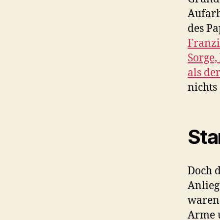
Aufarb
des Pa
Franzi
Sorge,
als de
nichts
Sta
Doch d
Anlieg
waren 
Arme u