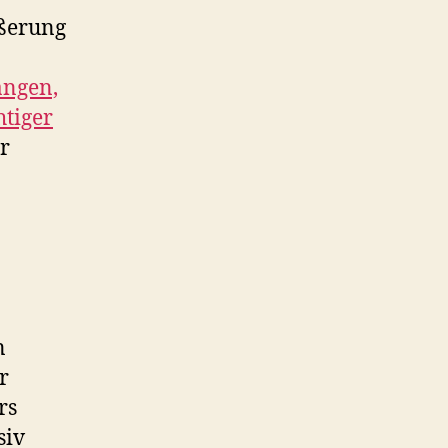
ußerung
angen,
htiger
r
n
r
rs
siv