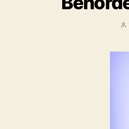
Behörd
Be