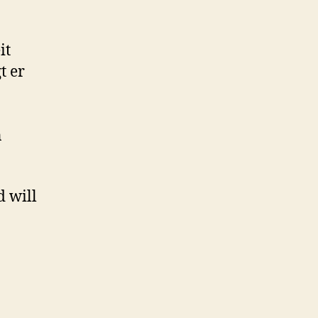
it
t er
n
d will