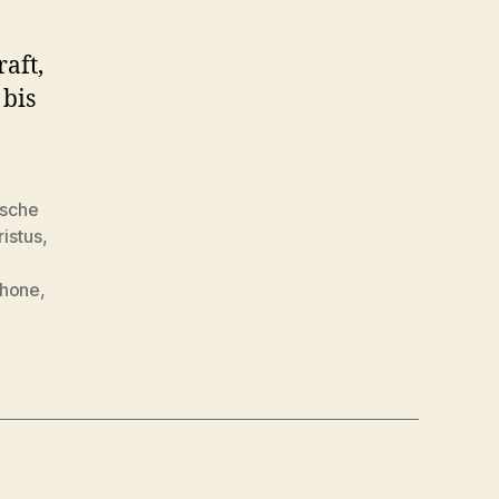
aft,
 bis
ische
istus
,
hone
,