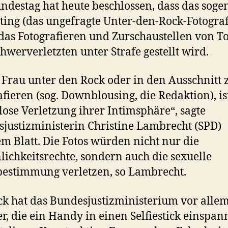
ndestag hat heute beschlossen, dass das sog
ting (das ungefragte Unter-den-Rock-Fotograf
das Fotografieren und Zurschaustellen von T
hwerverletzten unter Strafe gestellt wird.
 Frau unter den Rock oder in den Ausschnitt 
afieren (sog. Downblousing, die Redaktion), is
ose Verletzung ihrer Intimsphäre“, sagte
justizministerin Christine Lambrecht (SPD)
m Blatt. Die Fotos würden nicht nur die
lichkeitsrechte, sondern auch die sexuelle
bestimmung verletzen, so Lambrecht.
ck hat das Bundesjustizministerium vor alle
, die ein Handy in einen Selfiestick einspan