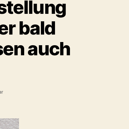
stellung
er bald
ssen auch
zu
ar
Upskirting
&
Zurschaustellung
Toter/Schwerverletzter
bald