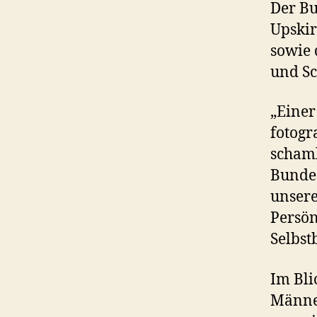
Der Bu
Upskir
sowie 
und Sc
„Einer
fotogr
schaml
Bundes
unsere
Persön
Selbst
Im Bli
Männer