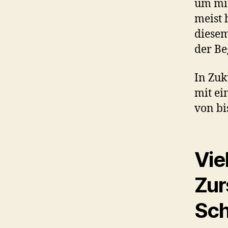
um mit
meist 
diesem
der Be
In Zuk
mit ei
von bi
Vie
Zur
Sch