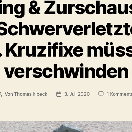
ing & Zurschau
Schwerverletzt
. Kruzifixe mü
verschwinden
Von
Thomas Irlbeck
3. Juli 2020
1 Komment
Beitragsautor
Veröffentlichungsdatum