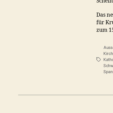
Scheint
Das ne
für Kr
zum 15
Aussc
Kirc
Katho
Schlagwö
Schw
Span