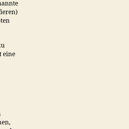
enannte
ieren)
oten
zu
t eine
m
nen,