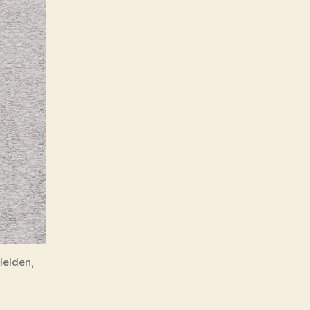
strafbar.
Kruzifixe
müssen
auch
verschwinden
Helden,