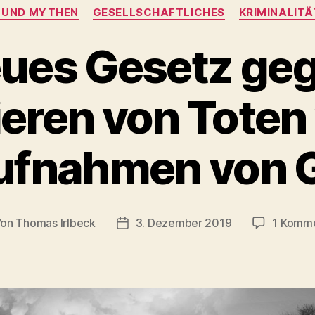
Kategorien
 UND MYTHEN
GESELLSCHAFTLICHES
KRIMINALITÄ
ues Gesetz ge
ieren von Toten 
ufnahmen von G
Von
Thomas Irlbeck
3. Dezember 2019
1 Komm
tragsautor
Veröffentlichungsdatum