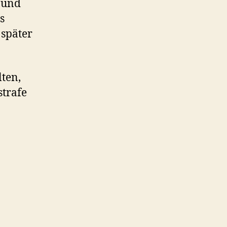
 und
s
später
lten,
strafe