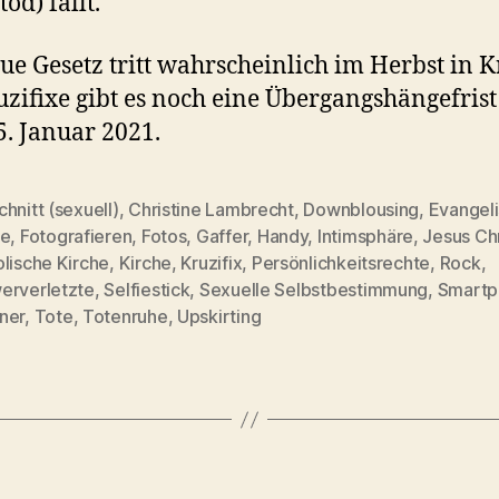
od) fällt.
ue Gesetz tritt wahrscheinlich im Herbst in Kr
uzifixe gibt es noch eine Übergangshängefrist
. Januar 2021.
hnitt (sexuell)
,
Christine Lambrecht
,
Downblousing
,
Evangel
he
,
Fotografieren
,
Fotos
,
Gaffer
,
Handy
,
Intimsphäre
,
Jesus Chr
lische Kirche
,
Kirche
,
Kruzifix
,
Persönlichkeitsrechte
,
Rock
,
rter
erverletzte
,
Selfiestick
,
Sexuelle Selbstbestimmung
,
Smartp
ner
,
Tote
,
Totenruhe
,
Upskirting