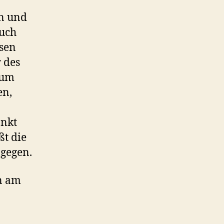
en und
Auch
ssen
 des
aum
en,
änkt
ßt die
agegen.
n am