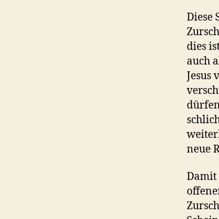
Diese 
Zursch
dies i
auch a
Jesus 
versch
dürfen
schlic
weiter
neue R
Damit 
offene
Zursch