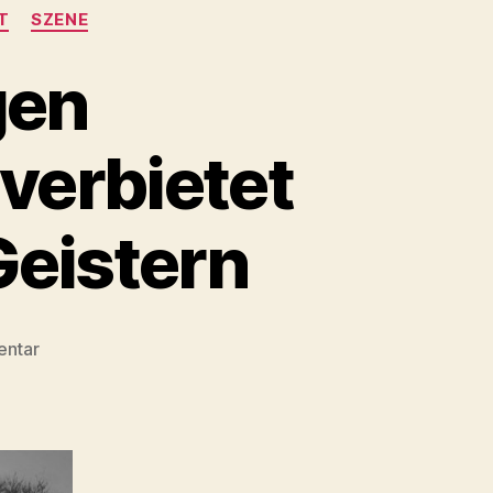
T
SZENE
gen
verbietet
eistern
zu
entar
Neues
Gesetz
gegen
Fotografieren
von