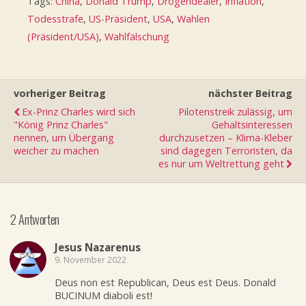
Tags:
China
,
Donald Trump
,
Drogendealer
,
Inflation
,
Todesstrafe
,
US-Präsident
,
USA
,
Wahlen
(Präsident/USA)
,
Wahlfälschung
vorheriger Beitrag
nächster Beitrag
Ex-Prinz Charles wird sich
Pilotenstreik zulässig, um
"König Prinz Charles"
Gehaltsinteressen
nennen, um Übergang
durchzusetzen – Klima-Kleber
weicher zu machen
sind dagegen Terroristen, da
es nur um Weltrettung geht
2 Antworten
Jesus Nazarenus
9. November 2022
Deus non est Republican, Deus est Deus. Donald
BUCINUM diaboli est!