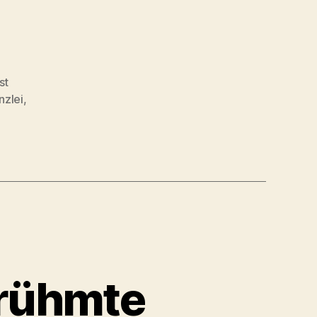
st
nzlei
,
erühmte