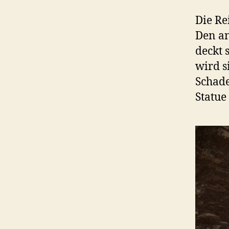
Die Re
Den an
deckt 
wird s
Schade
Statue