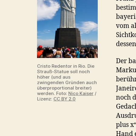
bestim
bayeri
vom al
Sichtk
dessen
Der ba
Cristo Redentor in Rio. Die
Markus
Strauß-Statue soll noch
höher (und aus
berühm
zwingenden Gründen auch
Janeir
überproportional breiter)
werden. Foto:
Nico Kaiser
/
noch d
Lizenz:
CC BY 2.0
Gedach
Ausdru
plus x
Hand e