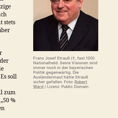
(Rio)
tzige
riesiges
ich
Denkmal
 stets
erhalten
über
r
Franz Josef Strauß (†, fast 100):
 der
Nationalheld. Seine Visionen sind
immer noch in der bayerischen
de
Politik gegenwärtig. Die
Es soll
Ausländermaut hätte Strauß
sicher gefallen. Foto:
Robert
Ward
/ Lizenz: Public Domain
ll zum
 „50 %
en