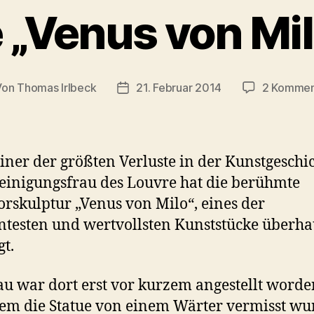
 „Venus von Mi
Von
Thomas Irlbeck
21. Februar 2014
2 Kommen
tragsautor
Veröffentlichungsdatum
 einer der größten Verluste in der Kunstgeschic
einigungsfrau des Louvre hat die berühmte
skulptur „Venus von Milo“, eines der
testen und wertvollsten Kunststücke überha
gt.
au war dort erst vor kurzem angestellt worde
m die Statue von einem Wärter vermisst wu