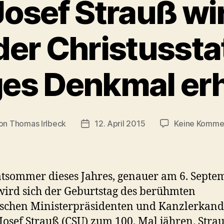
Josef Strauß wi
der Christussta
ges Denkmal er
on
Thomas Irlbeck
12. April 2015
Keine Komme
ragsautor
Veröffentlichungsdatum
tsommer dieses Jahres, genauer am 6. Septe
wird sich der Geburtstag des berühmten
schen Ministerpräsidenten und Kanzlerkand
Josef Strauß (CSU) zum 100. Mal jähren. Stra