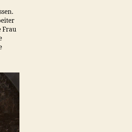
ssen.
eiter
e Frau
e
e