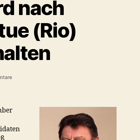
rd nach
tue (Rio)
halten
zu
ntare
Franz
Josef
Strauß
wird
mber
nach
Vorbild
idaten
der
Christusstatue
uß