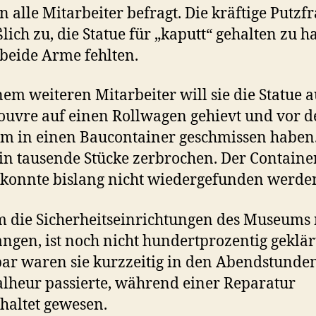
 alle Mitarbeiter befragt. Die kräftige Putzf
ßlich zu, die Statue für „kaputt“ gehalten zu h
 beide Arme fehlten.
nem weiteren Mitarbeiter will sie die Statue a
uvre auf einen Rollwagen gehievt und vor 
 in einen Baucontainer geschmissen haben.
e in tausende Stücke zerbrochen. Der Containe
 konnte bislang nicht wiedergefunden werde
die Sicherheitseinrichtungen des Museums 
ngen, ist noch nicht hundertprozentig geklär
ar waren sie kurzzeitig in den Abendstunden
lheur passierte, während einer Reparatur
haltet gewesen.