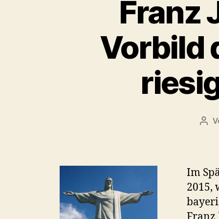
Franz 
Vorbild 
riesi
V
Beit
Im Spä
2015, 
bayeri
Franz 