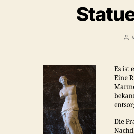
Statue
Bei
Es ist
Eine R
Marmor
bekann
entsor
Die Fr
Nachde