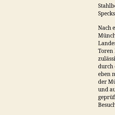
Stahlb
Specks
Nach e
Münche
Landes
Toren 
zuläss
durch 
eben n
der Mü
und au
geprüft
Besuc