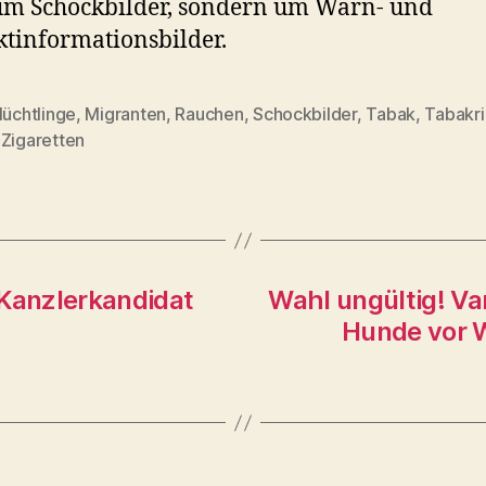
um Schockbilder, sondern um Warn- und
tinformationsbilder.
lüchtlinge
,
Migranten
,
Rauchen
,
Schockbilder
,
Tabak
,
Tabakri
rter
,
Zigaretten
 Kanzlerkandidat
Wahl ungültig! V
Hunde vor W