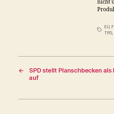
nicht 
Produk
EU
,
F
Schlagwö
TPD
←
SPD stellt Planschbecken als
auf