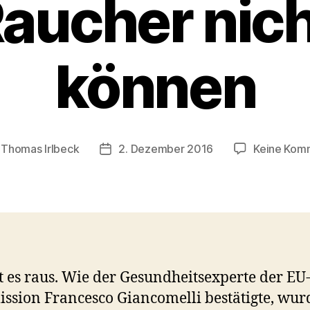
aucher nich
können
n
Thomas Irlbeck
2. Dezember 2016
Keine Kom
gsautor
Veröffentlichungsdatum
t es raus. Wie der Gesundheitsexperte der EU
sion Francesco Giancomelli bestätigte, wur