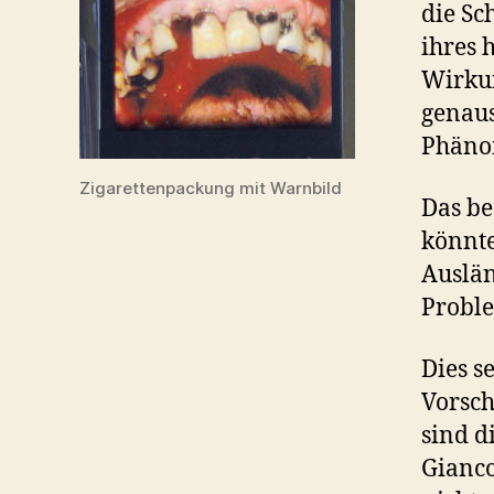
die Sc
ihres 
Wirkun
genaus
Phänom
Zigarettenpackung mit Warnbild
Das be
könnte
Auslän
Proble
Dies s
Vorsch
sind d
Gianco