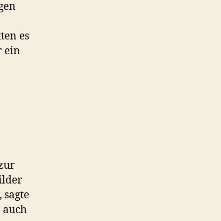
nicht
egen
lesen
können
ten es
 ein
zur
ilder
 sagte
 auch