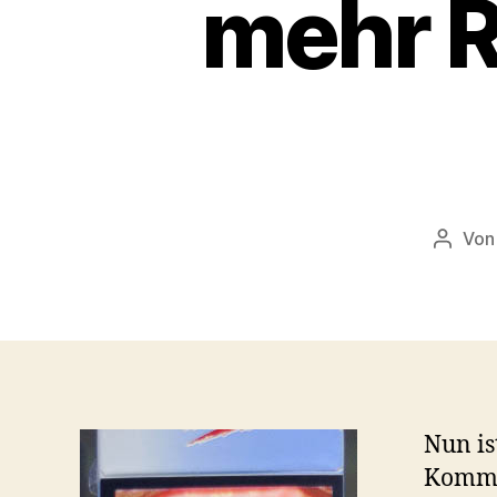
mehr R
Vo
Beitra
Nun is
Kommis