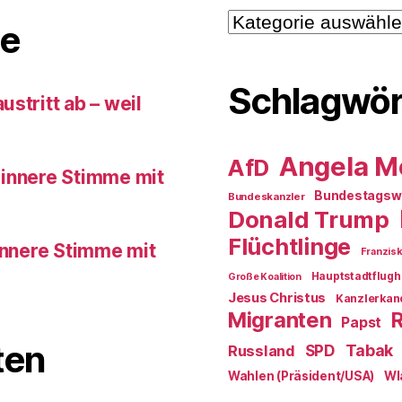
Kategorien
e
Schlagwör
stritt ab – weil
Angela M
AfD
 innere Stimme mit
Bundestagsw
Bundeskanzler
Donald Trump
Flüchtlinge
innere Stimme mit
Franzis
Hauptstadtflugh
Große Koalition
Jesus Christus
Kanzlerkan
Migranten
Papst
ten
SPD
Tabak
Russland
Wahlen (Präsident/USA)
Wl