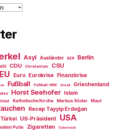
ter
erkel
Asyl
Berlin
Ausländer
BER
CSU
CDU
ahl
Christentum
EU
Euro
Eurokrise
Finanzkrise
Fußball
Griechenland
Fußball-WM
Grexit
kus
Horst Seehofer
Islam
afen
Katholische Kirche
Markus Söder
Maut
didat
Rauchen
Recep Tayyip Erdoğan
USA
US-Präsident
Türkei
Zigaretten
adimir Putin
Österreich