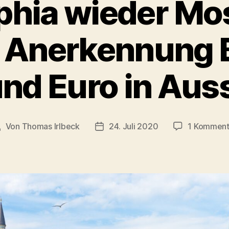
phia wieder Mo
ls Anerkennung Be
nd Euro in Aus
Von
Thomas Irlbeck
24. Juli 2020
1 Komment
eitragsautor
Veröffentlichungsdatum