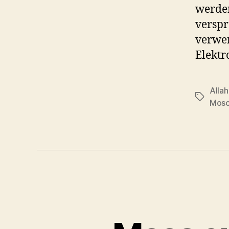
werden
verspr
verwen
Elektr
Allah
Schlagwö
Mos