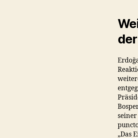
Wei
der
Erdoğa
Reakti
weiter
entgeg
Präsid
Bosper
seiner
puncto
„Das E