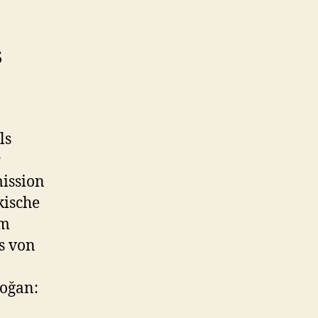
s
ls
r
mission
kische
om
s von
doğan: