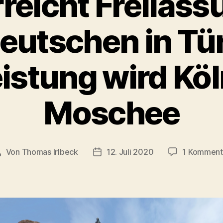
reicht Freilassu
utschen in Tür
istung wird Kö
Moschee
Von
Thomas Irlbeck
12. Juli 2020
1 Komment
Beitragsautor
Veröffentlichungsdatum