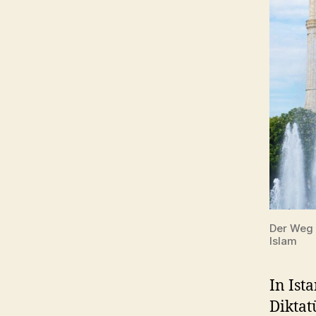
Der Weg i
Islam
In Ist
Diktat