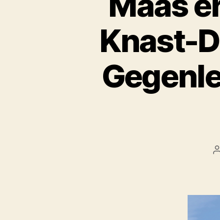
Maas er
Knast-De
Gegenle