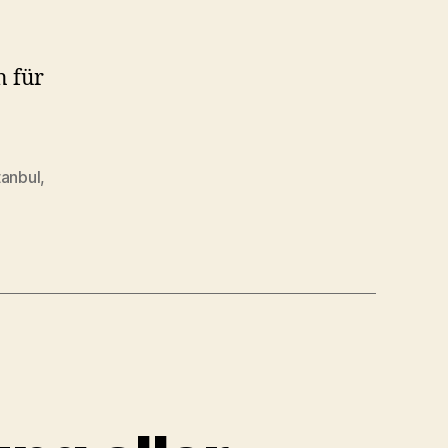
n für
tanbul
,