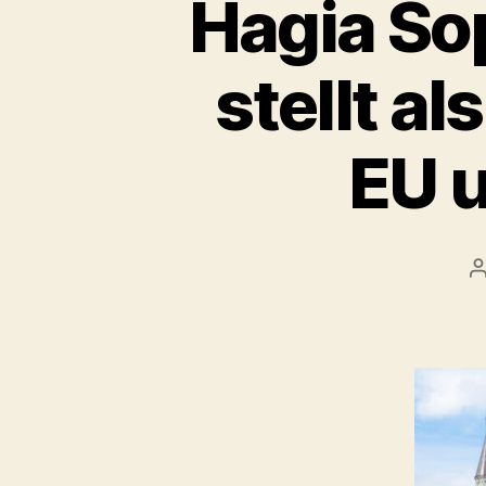
Hagia So
stellt a
EU u
B