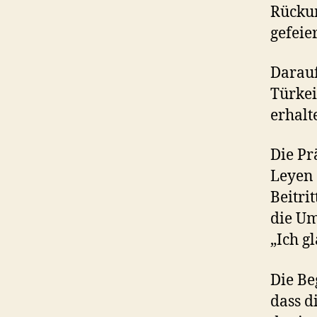
Rücku
gefeier
Darauf
Türke
erhalt
Die Pr
Leyen 
Beitri
die Um
„Ich g
Die Be
dass d