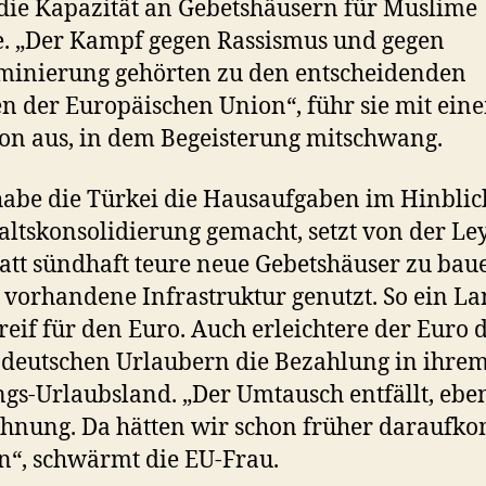
 die Kapazität an Gebetshäusern für Muslime
. „Der Kampf gegen Rassismus und gegen
minierung gehörten zu den entscheidenden
en der Europäischen Union“, führ sie mit ein
on aus, in dem Begeisterung mitschwang.
abe die Türkei die Hausaufgaben im Hinblic
ltskonsolidierung gemacht, setzt von der Le
Statt sündhaft teure neue Gebetshäuser zu bau
vorhandene Infrastruktur genutzt. So ein La
reif für den Euro. Auch erleichtere der Euro 
 deutschen Urlaubern die Bezahlung in ihre
ngs-Urlaubsland. „Der Umtausch entfällt, ebe
hnung. Da hätten wir schon früher darauf
“, schwärmt die EU-Frau.