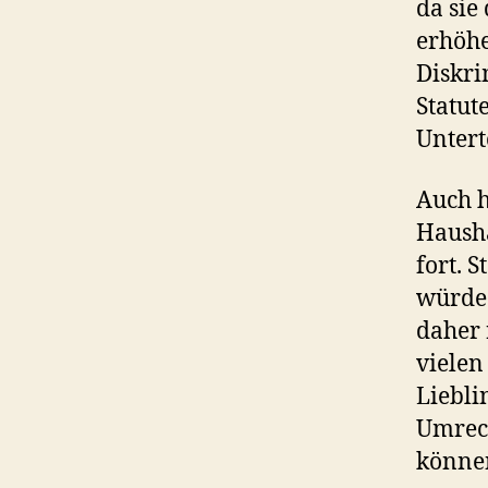
da sie
erhöhe
Diskri
Statut
Untert
Auch h
Hausha
fort. 
würde 
daher 
vielen
Liebli
Umrec
können