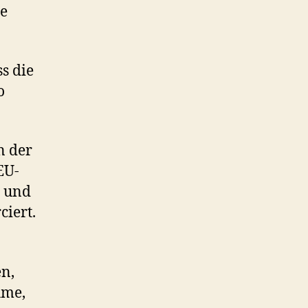
e
s die
o
n der
EU-
t und
ciert.
en,
hme,