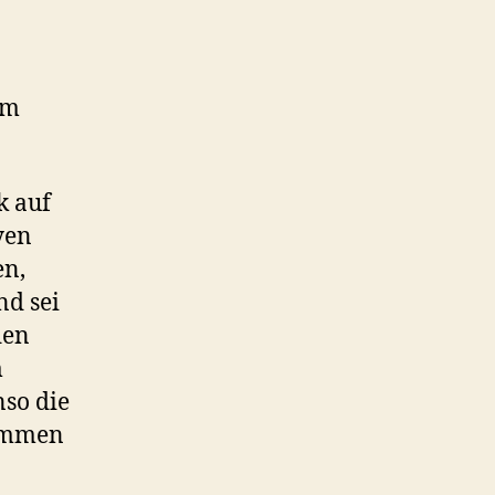
em
k auf
yen
en,
nd sei
den
m
nso die
kommen