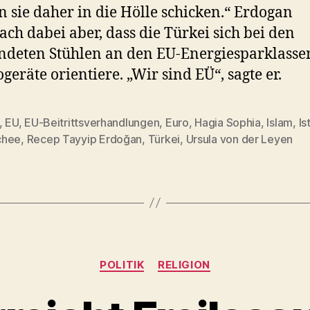
 sie daher in die Hölle schicken.“ Erdogan
ach dabei aber, dass die Türkei sich bei den
deten Stühlen an den EU-Energiesparklasse
ogeräte orientiere. „Wir sind EÜ“, sagte er.
,
EU
,
EU-Beitrittsverhandlungen
,
Euro
,
Hagia Sophia
,
Islam
,
Is
rter
chee
,
Recep Tayyip Erdoğan
,
Türkei
,
Ursula von der Leyen
Kategorien
POLITIK
RELIGION