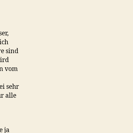
er,
ich
re sind
ird
en vom
i sehr
r alle
e ja