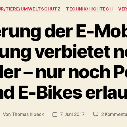
Kategorien
R/TIERE/UMWELTSCHUTZ
TECHNIK/HIGHTECH
VE
rung der E-Mobi
ung verbietet 
er – nur noch 
d E-Bikes erla
Von
Thomas Irlbeck
7. Juni 2017
2 Kommenta
eitragsautor
Veröffentlichungsdatum