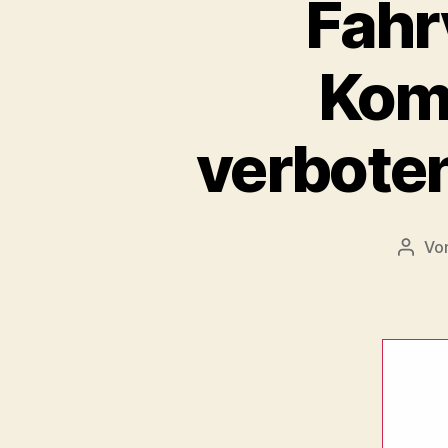
Fahr
Komp
verboten
Vo
Beitr