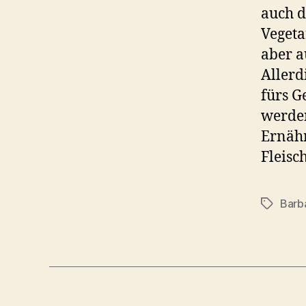
auch d
Vegeta
aber a
Allerd
fürs G
werden
Ernäh
Fleisc
Barb
Schlagwö