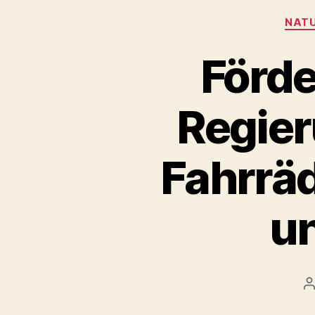
NATU
Förde
Regier
Fahrräd
un
B