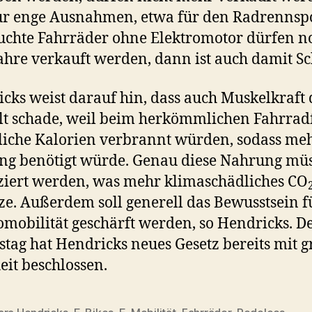
ur enge Ausnahmen, etwa für den Radrennspo
chte Fahrräder ohne Elektromotor dürfen n
ahre verkauft werden, dann ist auch damit Sc
cks weist darauf hin, dass auch Muskelkraft 
t schade, weil beim herkömmlichen Fahrrad
liche Kalorien verbrannt würden, sodass me
g benötigt würde. Genau diese Nahrung mü
iert werden, was mehr klimaschädliches CO
tze. Außerdem soll generell das Bewusstsein f
omobilität geschärft werden, so Hendricks. D
tag hat Hendricks neues Gesetz bereits mit 
it beschlossen.