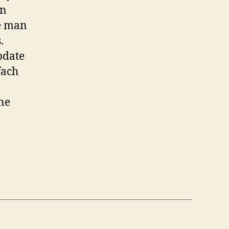
on
e man
.
pdate
fach
ne