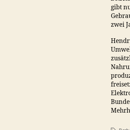
gibt n
Gebrau
zwei J
Hendri
Umwel
zusätz
Nahrun
produz
freise
Elektr
Bundes
Mehrhe