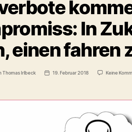
verbote komme
romiss: In Zu
, einen fahren 
n
Thomas Irlbeck
19. Februar 2018
Keine Komm
agsautor
Veröffentlichungsdatum