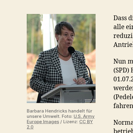
Dass d
alle e
reduzi
Antrie
Nun m
(SPD) 
01.07.
werden
(Pedel
fahren
Barbara Hendricks handelt für
unsere Umwelt. Foto:
U.S. Army
Europe Images
/ Lizenz:
CC BY
Normal
2.0
betrie