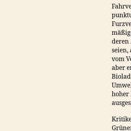
Fahrve
punktu
Furzve
mäßige
deren 
seien,
vom V
aber e
Biolad
Umwelt
hoher 
ausge
Kritik
Grünen