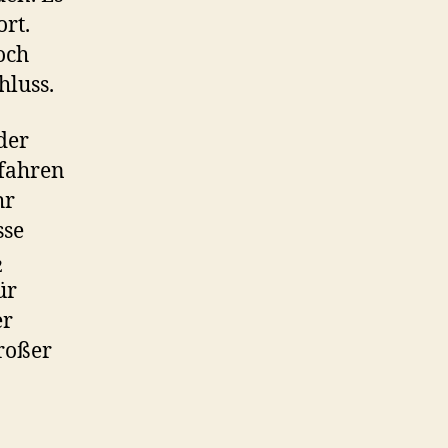
rt.
och
hluss.
der
fahren
hr
sse
2
ür
er
großer