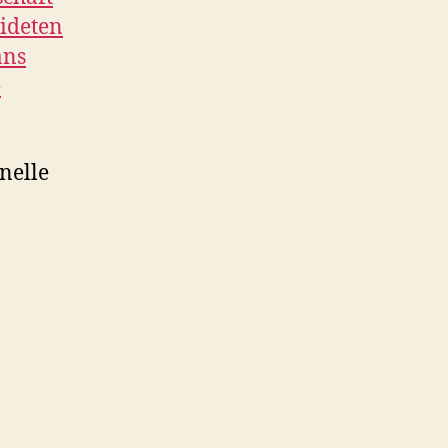
eideten
ans
e
nelle