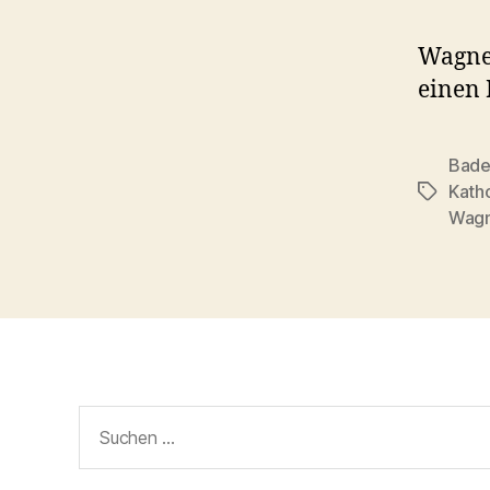
Wagne
einen 
Bade
Katho
Schlagwö
Wagn
Suchen
nach: