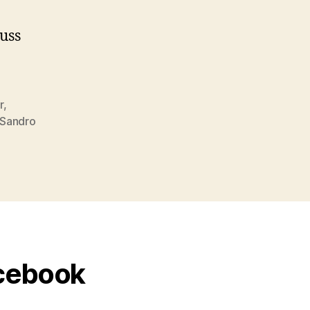
uss
r
,
Sandro
acebook