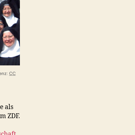
„Bademäntel“
enz:
CC
e als
im ZDF.
chaft