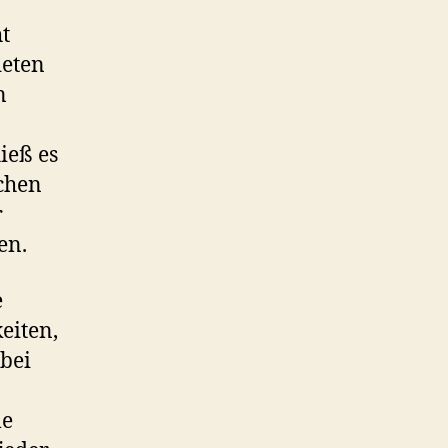
ht
deten
n
ieß es
schen
r
en.
e
eiten,
 bei
le