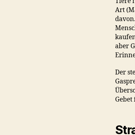
Tiere 
Art (
davon.
Mensc
kaufen
aber G
Erinn
Der st
Gaspre
Übersc
Gebet f
Str