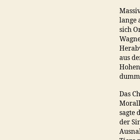
Massiv
lange 
sich O
Wagner
Herabw
aus de
Hohens
dumme
Das Ch
Morall
sagte 
der Si
Ausnah