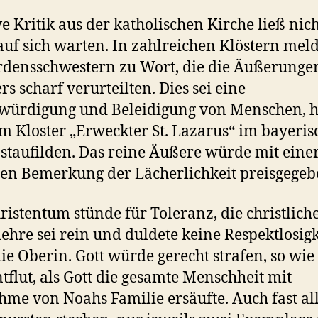
e Kritik aus der katholischen Kirche ließ nic
auf sich warten. In zahlreichen Klöstern mel
rdensschwestern zu Wort, die die Äußerunge
s scharf verurteilten. Dies sei eine
ürdigung und Beleidigung von Menschen, h
m Kloster „Erweckter St. Lazarus“ im bayeri
taufilden. Das reine Äußere würde mit eine
n Bemerkung der Lächerlichkeit preisgegeb
ristentum stünde für Toleranz, die christlich
ehre sei rein und duldete keine Respektlosigk
die Oberin. Gott würde gerecht strafen, so wie
ntflut, als Gott die gesamte Menschheit mit
me von Noahs Familie ersäufte. Auch fast al