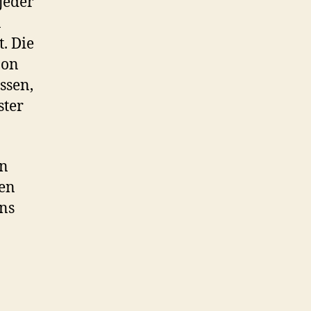
jeder
n
. Die
zon
ssen,
ster
en
hen
ins