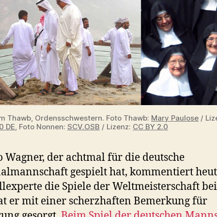
m Thawb, Ordensschwestern. Foto Thawb:
Mary Paulose
/ Liz
0 DE
, Foto Nonnen:
SCV.OSB
/ Lizenz:
CC BY 2.0
 Wagner, der achtmal für die deutsche
almannschaft gespielt hat, kommentiert heut
lexperte die Spiele der Weltmeisterschaft be
t er mit einer scherzhaften Bemerkung für
ung gesorgt.
Beim Spiel der deutschen Manns