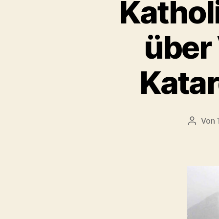
Kathol
über
Katar
Von
Beitrag