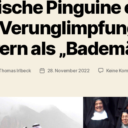
ische Pinguine
 Verunglimpfun
ern als „Badem
Thomas Irlbeck
28. November 2022
Keine Ko
sautor
Veröffentlichungsdatum