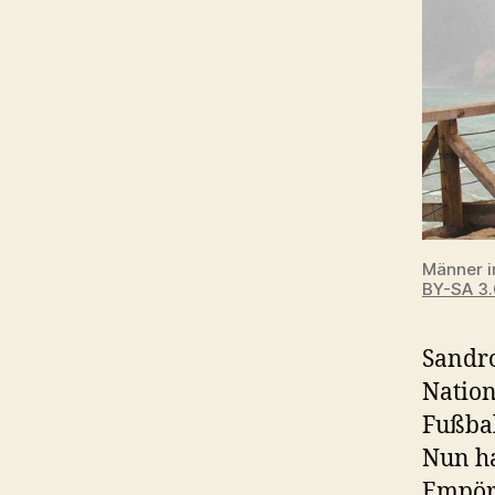
Männer i
BY-SA 3.
Sandro
Nation
Fußbal
Nun ha
Empör