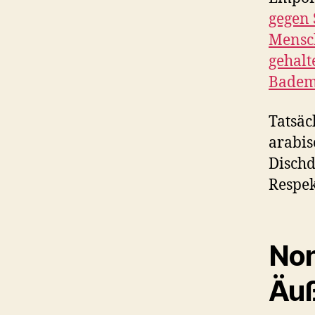
gegen 
Mensch
gehalt
Bademä
Tatsäc
arabis
Dischd
Respek
Non
Äu