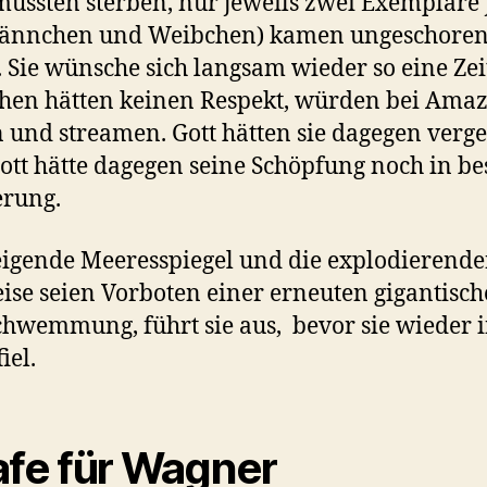
mussten sterben, nur jeweils zwei Exemplare 
Männchen und Weibchen) kamen ungeschore
 Sie wünsche sich langsam wieder so eine Zeit
hen hätten keinen Respekt, würden bei Ama
 und streamen. Gott hätten sie dagegen verge
ott hätte dagegen seine Schöpfung noch in be
erung.
eigende Meeresspiegel und die explodierend
ise seien Vorboten einer erneuten gigantisc
hwemmung, führt sie aus, bevor sie wieder 
iel.
afe für Wagner