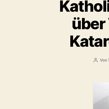
Kathol
über
Katar
Von
Beitrag