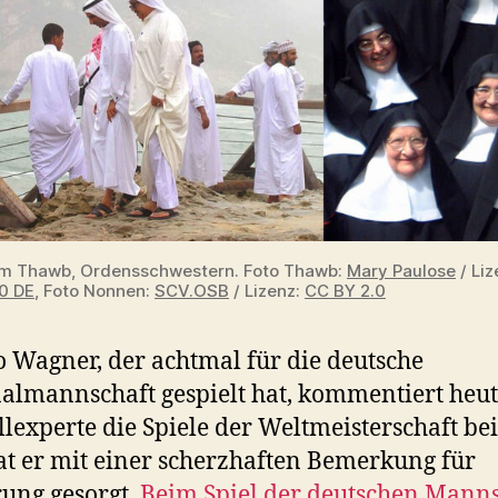
m Thawb, Ordensschwestern. Foto Thawb:
Mary Paulose
/ Liz
0 DE
, Foto Nonnen:
SCV.OSB
/ Lizenz:
CC BY 2.0
 Wagner, der achtmal für die deutsche
almannschaft gespielt hat, kommentiert heut
lexperte die Spiele der Weltmeisterschaft be
t er mit einer scherzhaften Bemerkung für
ung gesorgt.
Beim Spiel der deutschen Manns