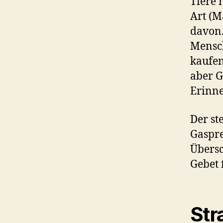
Tiere 
Art (
davon.
Mensc
kaufen
aber G
Erinn
Der st
Gaspre
Übersc
Gebet f
Str