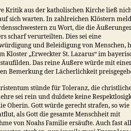
e Kritik aus der katholischen Kirche ließ nic
auf sich warten. In zahlreichen Klöstern mel
rdensschwestern zu Wort, die die Äußerunge
s scharf verurteilten. Dies sei eine
ürdigung und Beleidigung von Menschen, h
m Kloster „Erweckter St. Lazarus“ im bayeri
taufilden. Das reine Äußere würde mit eine
n Bemerkung der Lächerlichkeit preisgegeb
ristentum stünde für Toleranz, die christlich
ehre sei rein und duldete keine Respektlosigk
die Oberin. Gott würde gerecht strafen, so wie
ntflut, als Gott die gesamte Menschheit mit
me von Noahs Familie ersäufte. Auch fast al