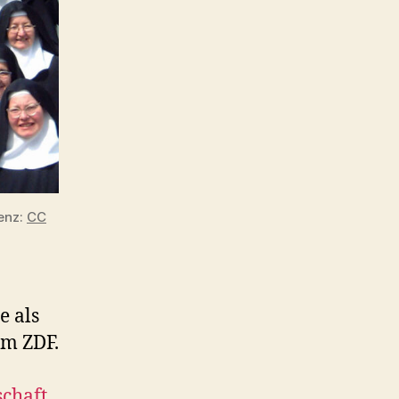
„Bademäntel“
enz:
CC
e als
im ZDF.
chaft