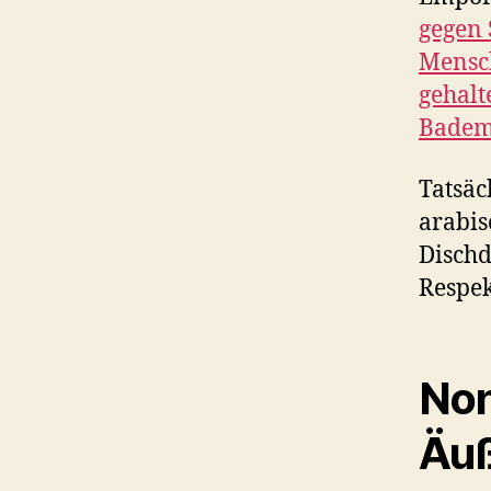
gegen 
Mensch
gehalt
Bademä
Tatsäc
arabis
Dischd
Respek
Non
Äu