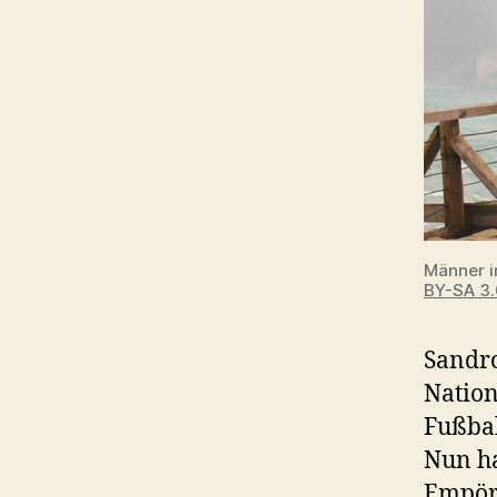
Männer i
BY-SA 3.
Sandro
Nation
Fußbal
Nun ha
Empör