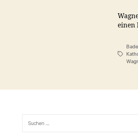
Wagne
einen 
Bade
Katho
Schlagwö
Wagn
Suchen
nach: