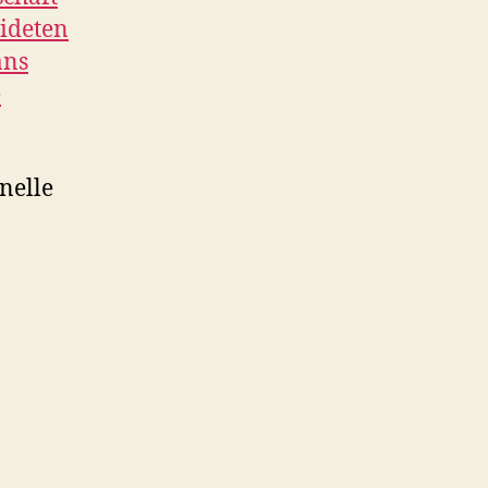
eideten
ans
e
nelle