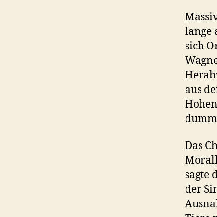
Massiv
lange 
sich O
Wagner
Herabw
aus de
Hohens
dumme
Das Ch
Morall
sagte 
der Si
Ausnah