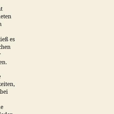
ht
deten
n
ieß es
schen
r
en.
e
eiten,
 bei
le