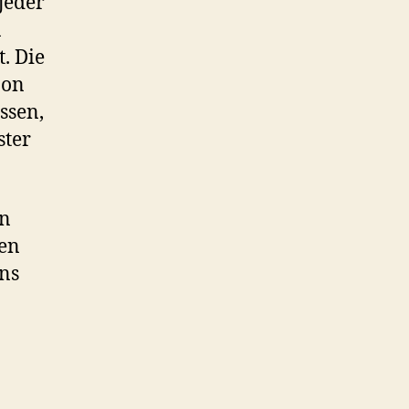
jeder
n
. Die
zon
ssen,
ster
en
hen
ins