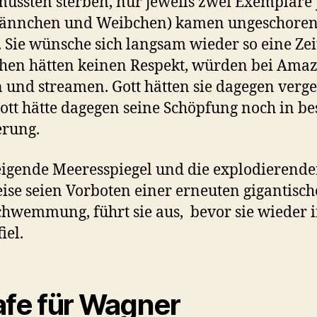
mussten sterben, nur jeweils zwei Exemplare 
Männchen und Weibchen) kamen ungeschore
 Sie wünsche sich langsam wieder so eine Zeit
hen hätten keinen Respekt, würden bei Ama
 und streamen. Gott hätten sie dagegen verge
ott hätte dagegen seine Schöpfung noch in be
erung.
eigende Meeresspiegel und die explodierend
ise seien Vorboten einer erneuten gigantisc
hwemmung, führt sie aus, bevor sie wieder 
iel.
afe für Wagner