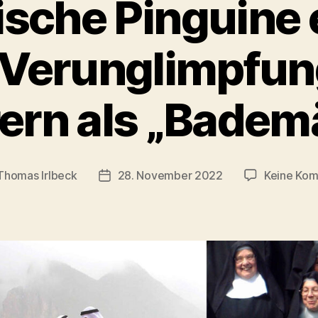
ische Pinguine
 Verunglimpfun
ern als „Badem
Thomas Irlbeck
28. November 2022
Keine Ko
sautor
Veröffentlichungsdatum