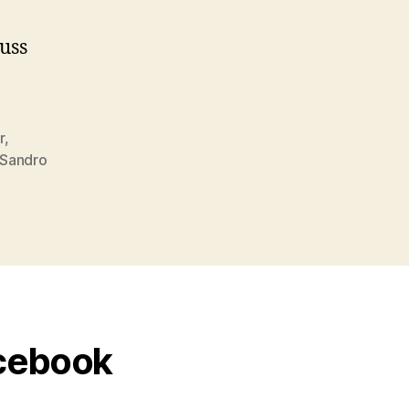
uss
r
,
Sandro
acebook