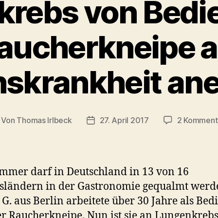
rebs von Bedi
aucherkneipe a
skrankheit an
Von
Thomas Irlbeck
27. April 2017
2 Komment
itragsautor
Veröffentlichungsdatum
mmer darf in Deutschland in 13 von 16
sländern in der Gastronomie gequalmt werd
 G. aus Berlin arbeitete über 30 Jahre als Be
er Raucherkneipe. Nun ist sie an Lungenkreb