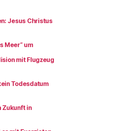
en: Jesus Christus
es Meer“ um
lision mit Flugzeug
 kein Todesdatum
 Zukunft in