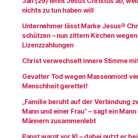
Jan (29) lehnt Jesus Christus ab, weil
nichts zu tun haben will
Unternehmer lässt Marke Jesus® Chr
schützen – nun zittern Kirchen wegen
Lizenzzahlungen
Christ verwechselt innere Stimme mit
Gevatter Tod wegen Massenmord veru
Menschheit gerettet!
„Familie beruht auf der Verbindung 
Mann und einer Frau“ – sagt ein Mann 
Männern zusammenlebt
Papst warnt vor KI – dabei nutzt er be