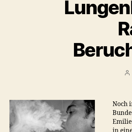
Lungenk
R
Beruch
Be
Noch i
Bunde
Emilie
in ein