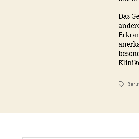
Das Ge
andere
Erkran
anerka
besond
Klinik
Beru
Schlagwö