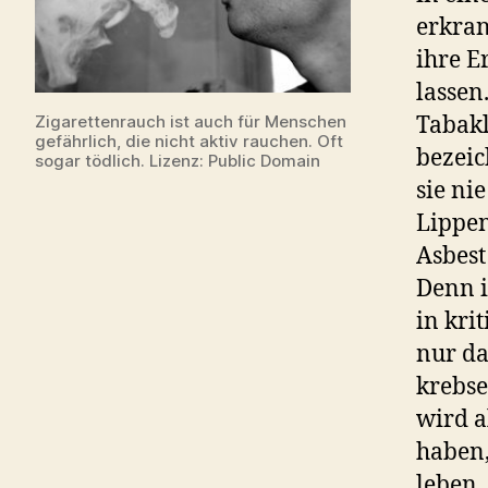
erkran
ihre E
lassen
Tabakl
Zigarettenrauch ist auch für Menschen
gefährlich, die nicht aktiv rauchen. Oft
bezeic
sogar tödlich. Lizenz: Public Domain
sie ni
Lippen
Asbest
Denn i
in kri
nur da
krebse
wird a
haben,
leben.