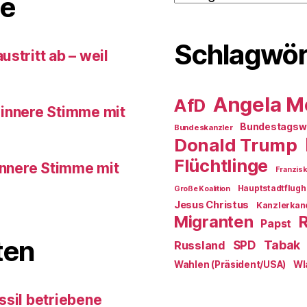
e
Schlagwör
stritt ab – weil
Angela M
AfD
 innere Stimme mit
Bundestagsw
Bundeskanzler
Donald Trump
Flüchtlinge
innere Stimme mit
Franzis
Hauptstadtflugh
Große Koalition
Jesus Christus
Kanzlerkan
Migranten
Papst
ten
SPD
Tabak
Russland
Wahlen (Präsident/USA)
Wl
ssil betriebene