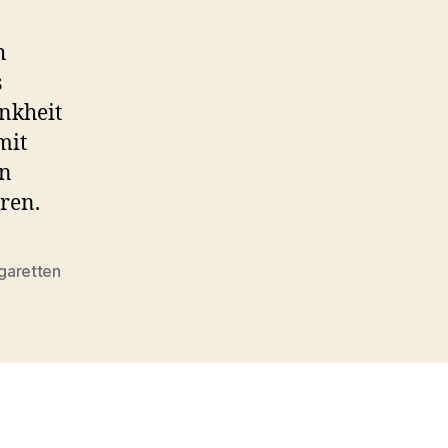
h
s
nkheit
mit
in
ren.
garetten