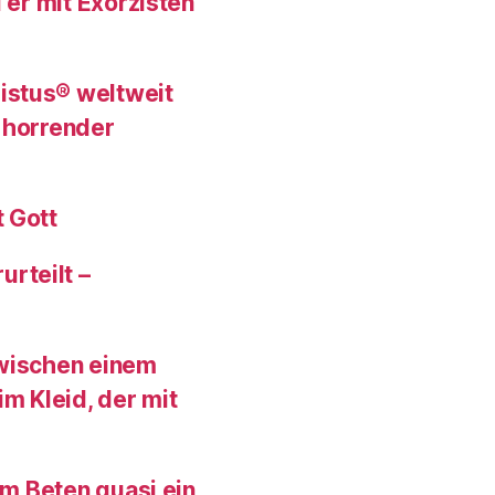
 er mit Exorzisten
istus® weltweit
 horrender
 Gott
rteilt –
zwischen einem
im Kleid, der mit
im Beten quasi ein