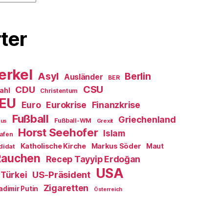
ter
erkel
Asyl
Berlin
Ausländer
BER
CSU
CDU
ahl
Christentum
EU
Euro
Eurokrise
Finanzkrise
Fußball
Griechenland
Fußball-WM
Grexit
kus
Horst Seehofer
Islam
afen
Katholische Kirche
Markus Söder
Maut
didat
Rauchen
Recep Tayyip Erdoğan
USA
US-Präsident
Türkei
Zigaretten
adimir Putin
Österreich