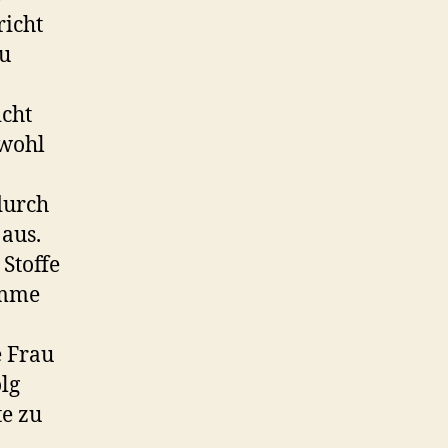
richt
zu
icht
bwohl
durch
aus.
Stoffe
omme
e Frau
lg
te zu