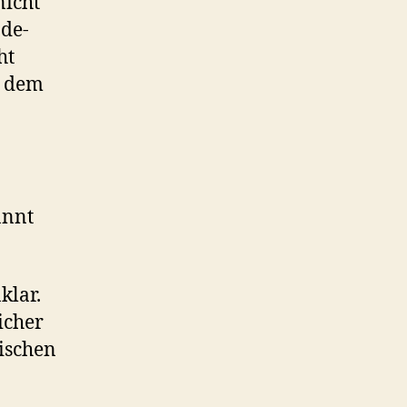
nicht
.de-
ht
n dem
annt
klar.
icher
sischen