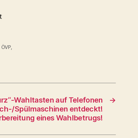
t
,
ÖVP
,
rz“-Wahltasten auf Telefonen
→
ch-/Spülmaschinen entdeckt!
rbereitung eines Wahlbetrugs!