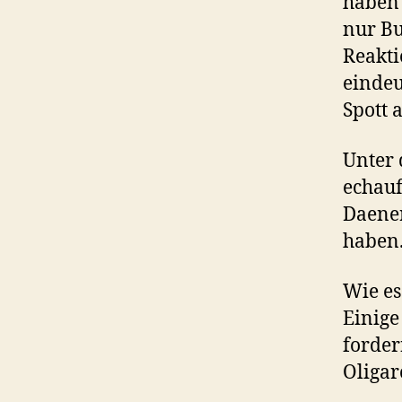
haben 
nur Bu
Reakti
eindeu
Spott a
Unter 
echauf
Daener
haben
Wie es
Einige
forder
Oligar