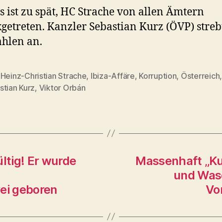
s ist zu spät, HC Strache von allen Ämtern
getreten. Kanzler Sebastian Kurz (ÖVP) streb
hlen an.
,
Heinz-Christian Strache
,
Ibiza-Affäre
,
Korruption
,
Österreich
rter
stian Kurz
,
Viktor Orbán
tig! Er wurde
Massenhaft „Ku
und Was
ei geboren
Vo