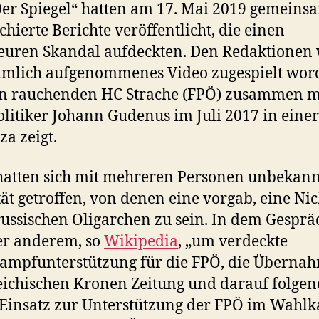
er Spiegel“ hatten am 17. Mai 2019 gemeins
chierte Berichte veröffentlicht, die einen
uren Skandal aufdeckten. Den Redaktionen
imlich aufgenommenes Video zugespielt wor
en rauchenden HC Strache (FPÖ) zusammen m
litiker Johann Gudenus im Juli 2017 in einer
za zeigt.
hatten sich mit mehreren Personen unbekann
tät getroffen, von denen eine vorgab, eine Nic
russischen Oligarchen zu sein. In dem Gesprä
er anderem, so
Wikipedia
, „um verdeckte
mpfunterstützung für die FPÖ, die Überna
eichischen Kronen Zeitung und darauf folgen
Einsatz zur Unterstützung der FPÖ im Wahl