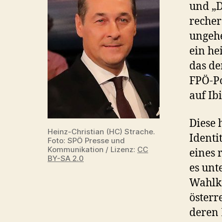
und „D
recher
ungehe
ein he
das d
FPÖ-Po
auf Ibi
Diese 
Heinz-Christian (HC) Strache.
Identi
Foto: SPÖ Presse und
Kommunikation / Lizenz:
CC
eines 
BY-SA 2.0
es unt
Wahlka
österr
deren 