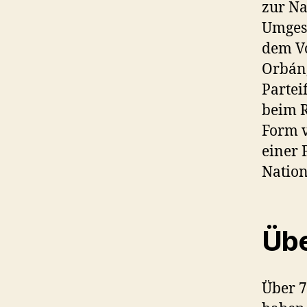
zur Na
Umgest
dem Vo
Orbán,
Partei
beim R
Form v
einer 
Nation
Übe
Über 7