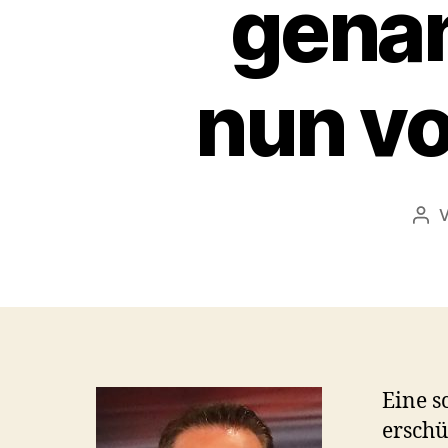
genan
nun v
Bei
Eine s
erschü