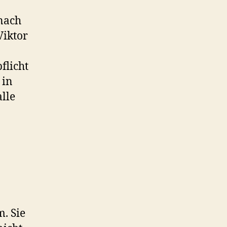
nach
Viktor
flicht
 in
lle
. Sie