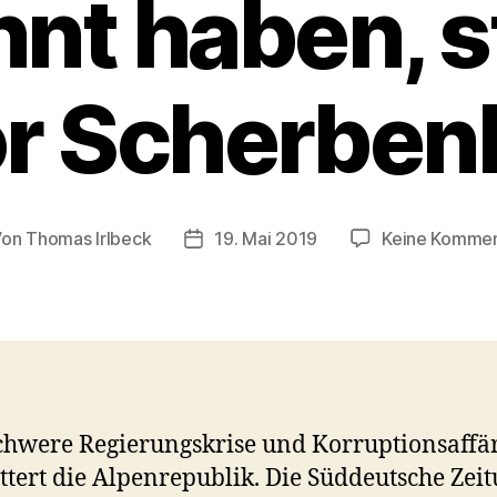
nt haben, 
or Scherben
Von
Thomas Irlbeck
19. Mai 2019
Keine Komme
tragsautor
Veröffentlichungsdatum
chwere Regierungskrise und Korruptionsaffä
ttert die Alpenrepublik. Die Süddeutsche Zei