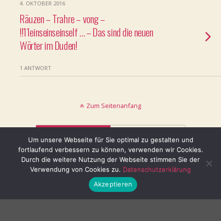
4. OKTOBER 2016
Räuzen – Trahre – vong –
!!11einseinseinself … – Das sind die neuen
Wörter im Duden!
1 ANTWORT
Zum Seitenanfang
Mobil
Desktop
Um unsere Webseite für Sie optimal zu gestalten und
fortlaufend verbessern zu können, verwenden wir Cookies.
© keinblatt.de
Durch die weitere Nutzung der Webseite stimmen Sie der
Verwendung von Cookies zu.
Datenschutzerklärung
Akzeptieren