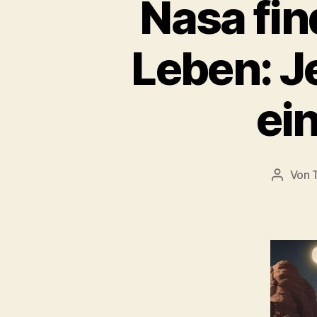
Nasa fin
Leben: J
ei
Von
Beitrag