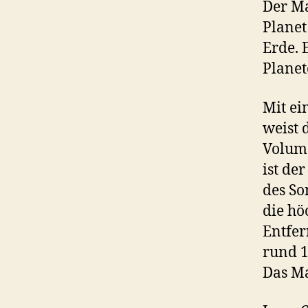
Der Ma
Planet
Erde. 
Planet
Mit ei
weist 
Volume
ist de
des So
die hö
Entfer
rund 1
Das Ma