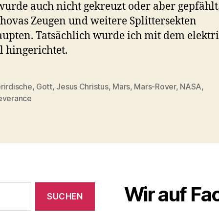
wurde auch nicht gekreuzt oder aber gepfählt
ehovas Zeugen und weitere Splittersekten
upten. Tatsächlich wurde ich mit dem elektr
l hingerichtet.
rirdische
,
Gott
,
Jesus Christus
,
Mars
,
Mars-Rover
,
NASA
,
rter
everance
Wir auf F