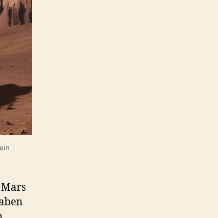
einer
Mars-
Mikrobe?
ein
 Mars
gaben
n.