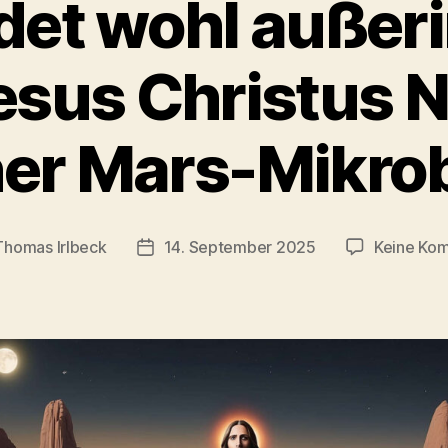
det wohl außer
esus Christus 
ner Mars-Mikro
Thomas Irlbeck
14. September 2025
Keine Ko
sautor
Veröffentlichungsdatum