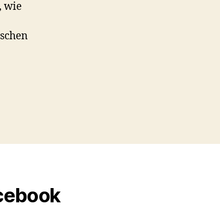
, wie
ischen
acebook