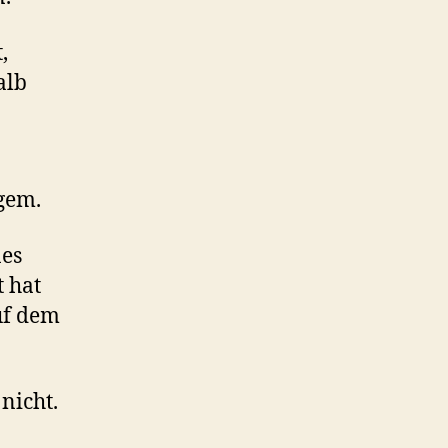
,
alb
ngem.
nes
t hat
uf dem
nicht.