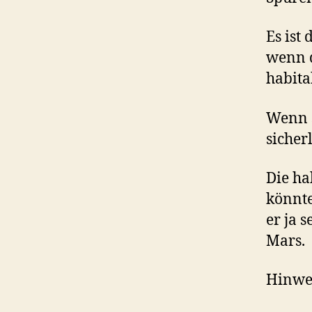
Es ist
wenn d
habita
Wenn s
sicher
Die ha
könnte
er ja 
Mars.
Hinwei