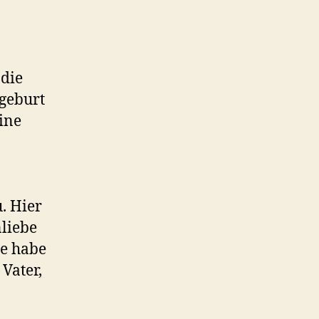
 die
sgeburt
eine
. Hier
nliebe
ie habe
Vater,