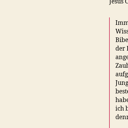
Jesus 
Imme
Wiss
Bibe
der 
ang
Zaub
aufg
Jung
best
habe
ich 
denn