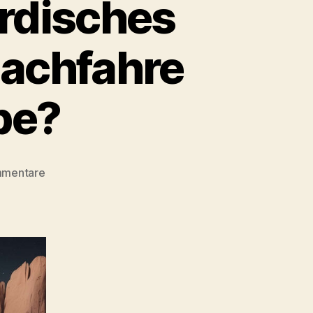
irdisches
Nachfahre
be?
zu
mmentare
Nasa
findet
wohl
außerirdisches
Leben:
Jesus
Christus
Nachfahre