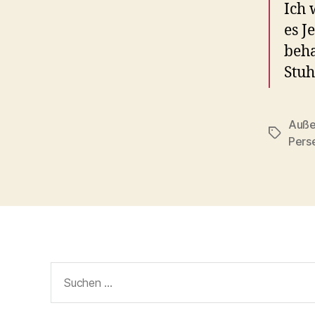
Ich 
es J
beha
Stuh
Auße
Schlagwö
Pers
Suchen
nach: