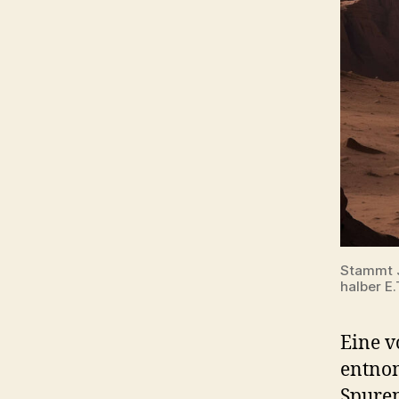
Stammt J
halber E.
Eine v
entno
Spuren