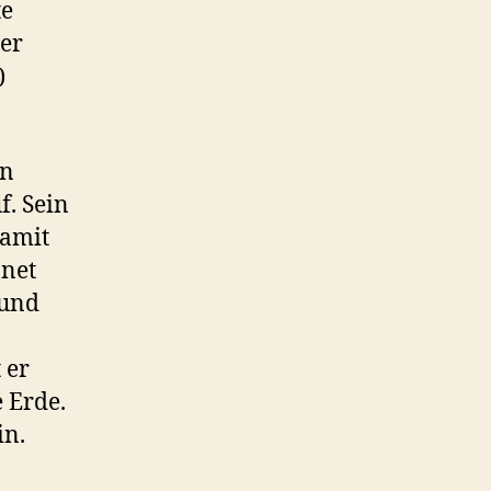
te
er
)
rn
f. Sein
Damit
anet
 und
 er
 Erde.
in.