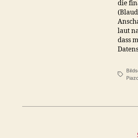
die fi
(Blaud
Anscha
laut n
dass m
Datens
Bilds
Schlagwö
Piaz