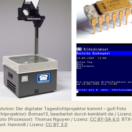
lution: Der digitaler Tageslichtprojektor kommt – gut! Foto
htprojektor): Bomas13, bearbeitet durch keinblatt.de / Lizenz
Foto (Prozessor): Thomas Nguyen / Lizenz:
CC BY-SA 4.0
. BTX
ot: Hammi8 / Lizenz:
CC BY 3.0