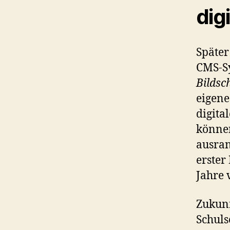
dig
Später
CMS-Sy
Bildsc
eigene
digita
können
ausran
erster
Jahre 
Zukunf
Schuls