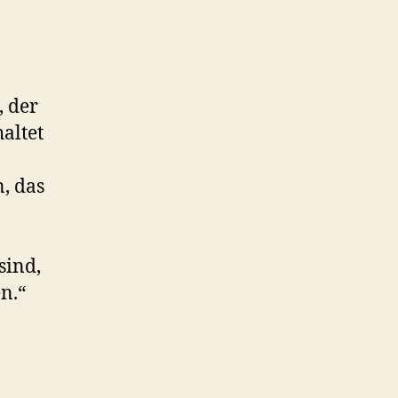
, der
altet
n
, das
sind,
n.“