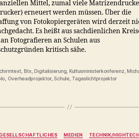
nanziellen Mittel, zumal viele Matrizendrucke
rucker) erneuert werden müssen. Über die
ffung von Fotokopiergeräten wird derzeit ni
achgedacht. Es heißt aus sachdienlichen Kreis
an Fotografieren an Schulen aus
chutzgründen kritisch sähe.
chirmtext
,
Btx
,
Digitalisierung
,
Kultusministerkonferenz
,
Mich
rter
olo
,
Overheadprojektor
,
Schule
,
Tageslichtprojektor
Kategorien
GESELLSCHAFTLICHES
MEDIEN
TECHNIK/HIGHTEC