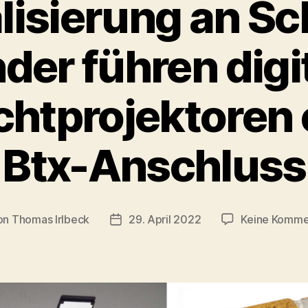
alisierung an Sc
der führen digi
chtprojektoren e
Btx-Anschluss
on
Thomas Irlbeck
29. April 2022
Keine Komme
ragsautor
Veröffentlichungsdatum