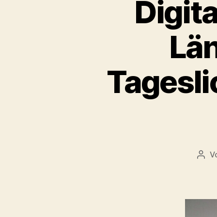
Digit
Län
Tagesli
V
Beit