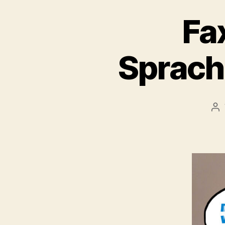
Fa
Sprach
Be