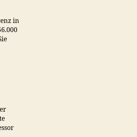
renz in
56.000
Sie
er
te
essor