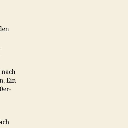
nden
h
e
 nach
n. Ein
0er-
fach