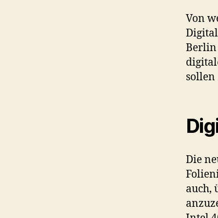
Von we
Digita
Berlin
digita
sollen
Dig
Die n
Folien
auch, 
anzuze