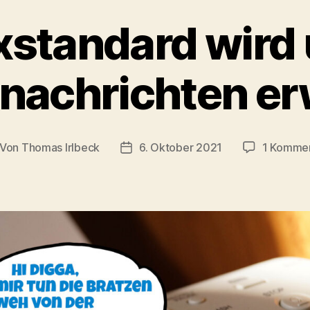
xstandard wird
nachrichten erw
Von
Thomas Irlbeck
6. Oktober 2021
1 Komme
itragsautor
Veröffentlichungsdatum