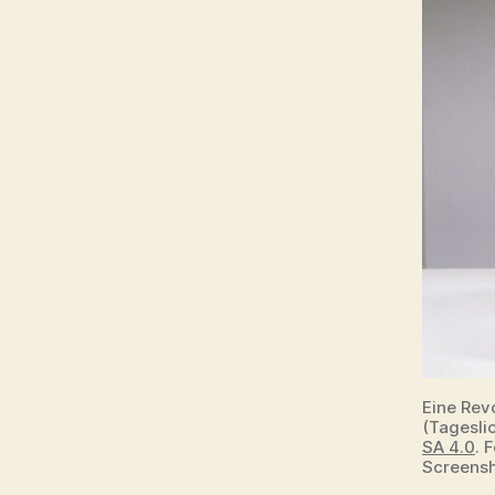
Eine Revo
(Tageslic
SA 4.0
. 
Screensh