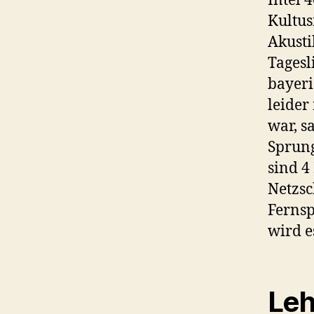
Intel 
Kultus
Akusti
Tagesl
bayeri
leider
war, s
Sprung
sind 4
Netzsc
Fernsp
wird e
Leh