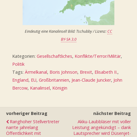
Eindeutig eine Kanalinsel! Bild: Tschubby / Lizenz:
CC
BY-SA 3.0
Kategorien:
Gesellschaftliches
,
Konflikte/Terror/Militär
,
Politik
Tags:
Ärmelkanal
,
Boris Johnson
,
Brexit
,
Elisabeth II.
,
England
,
EU
,
Großbritannien
,
Jean-Claude Juncker
,
John
Bercow
,
Kanalinsel
,
Königin
vorheriger Beitrag
nächster Beitrag
Ranghoher Stellvertreter
Akku-Laubbläser mit voller
narrte jahrelang
Leistung angekündigt – dank
Öffentlichkeit mit
Lautsprecher wird Düsenjet-