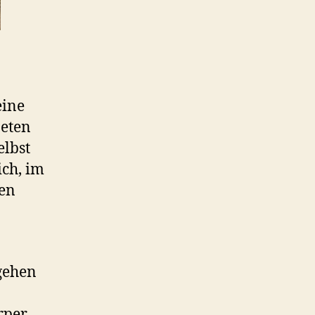
eine
neten
elbst
ich, im
den
 gehen
rper