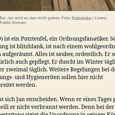
Bei Jan wird es das nicht geben. Foto:
Katpatuka
/ Lizenz:
Public Domain
9) ist ein Putzteufel, ein Ordnungsfanatiker. S
g ist blitzblank, ist nach einem wohlgeord
 aufgeräumt. Alles ist sauber, ordentlich. Er s
türlich auch gepflegt. Er duscht im Winter tägl
 zweimal täglich. Weitere Regelungen bei 
ungs- und Hygieneriten sollen hier nicht
reitet werden.
t sich Jan entscheiden. Wenn er eines Tages
will er nicht verbrannt werden. Denn bei der
estattung steigt die Unordnung in seinem Kö