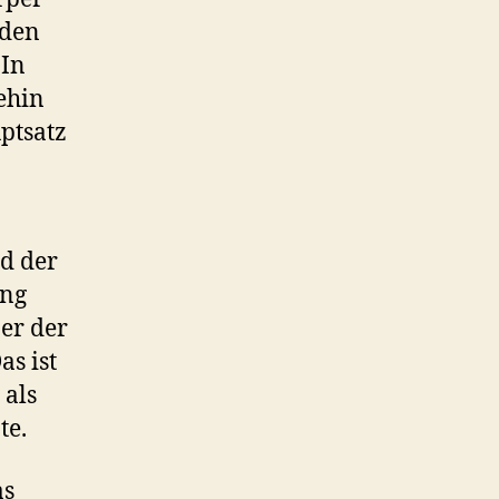
rden
 In
ehin
ptsatz
rd der
ung
er der
as ist
 als
te.
as