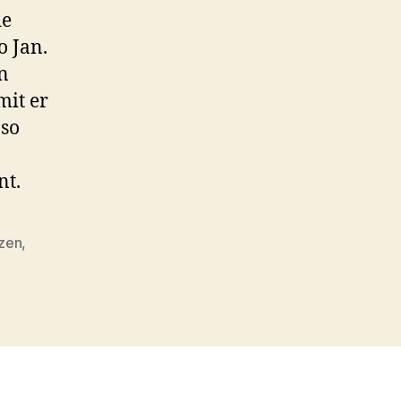
de
o Jan.
n
mit er
 so
nt.
zen
,