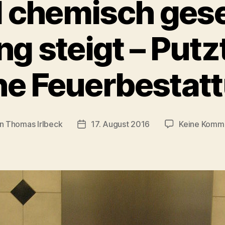
l chemisch ges
 steigt – Putzt
ne Feuerbestat
on
Thomas Irlbeck
17. August 2016
Keine Komm
agsautor
Veröffentlichungsdatum