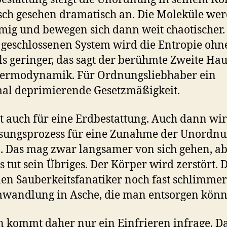
ch gesehen dramatisch an. Die Moleküle we
mig und bewegen sich dann weit chaotischer.
geschlossenen System wird die Entropie ohn
s geringer, das sagt der berühmte Zweite Hau
hermodynamik. Für Ordnungsliebhaber ein
al deprimierende Gesetzmäßigkeit.
lt auch für eine Erdbestattung. Auch dann wi
sungsprozess für eine Zunahme der Unordn
. Das mag zwar langsamer von sich gehen, ab
s tut sein Übriges. Der Körper wird zerstört. D
nen Sauberkeitsfanatiker noch fast schlimmer
wandlung in Asche, die man entsorgen könn
n kommt daher nur ein Einfrieren infrage. D