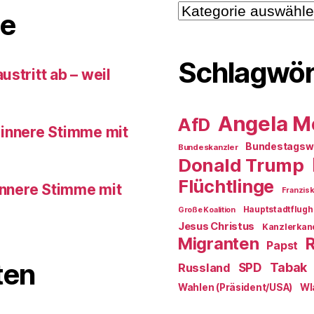
Kategorien
e
Schlagwör
stritt ab – weil
Angela M
AfD
 innere Stimme mit
Bundestagsw
Bundeskanzler
Donald Trump
Flüchtlinge
innere Stimme mit
Franzis
Hauptstadtflugh
Große Koalition
Jesus Christus
Kanzlerkan
Migranten
Papst
ten
SPD
Tabak
Russland
Wahlen (Präsident/USA)
Wl