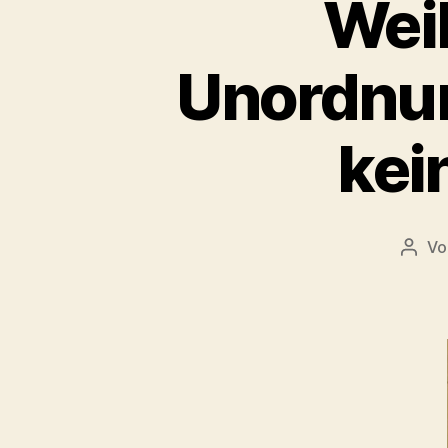
Wei
Unordnung
kei
V
Beitr