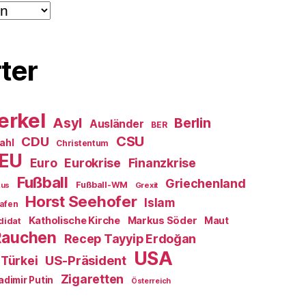
ter
erkel
Asyl
Berlin
Ausländer
BER
CSU
CDU
ahl
Christentum
EU
Euro
Eurokrise
Finanzkrise
Fußball
Griechenland
Fußball-WM
Grexit
kus
Horst Seehofer
Islam
afen
Katholische Kirche
Markus Söder
Maut
didat
Rauchen
Recep Tayyip Erdoğan
USA
US-Präsident
Türkei
Zigaretten
adimir Putin
Österreich