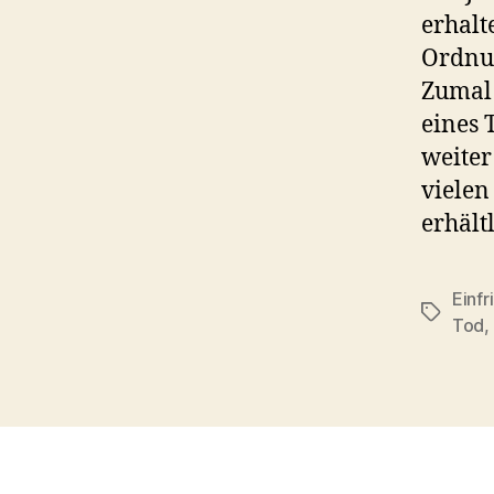
erhalt
Ordnun
Zumal 
eines 
weiter
vielen
erhält
Einfr
Schlagwö
Tod
,