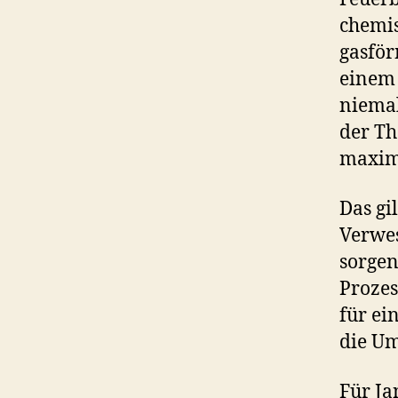
chemis
gasför
einem 
niemal
der T
maxim
Das gi
Verwe
sorgen
Prozes
für ei
die Um
Für Ja