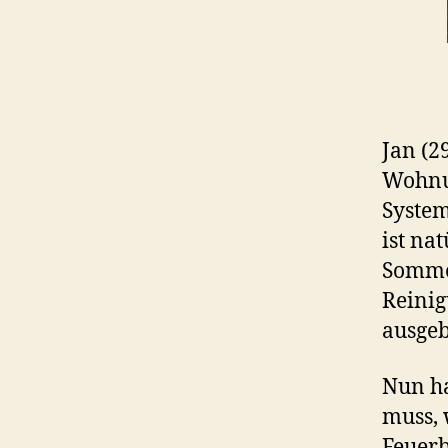
Jan (2
Wohnun
System
ist na
Sommer
Reinig
ausgeb
Nun ha
muss, 
Feuerb