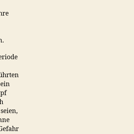
hre
n.
eriode
führten
 ein
mpf
ch
 seien,
önne
Gefahr