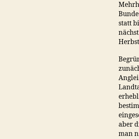
Mehrhe
Bundes
statt 
nächst
Herbst
Begrün
zunäch
Anglei
Landta
erhebl
bestim
einges
aber d
man ni