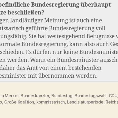
befindliche Bundesregierung überhaupt
ze beschließen?
gen landläufiger Meinung ist auch eine
ssarisch geführte Bundesregierung voll
ungsfähig. Sie hat weitestgehend Befugnisse 
normale Bundesregierung, kann also auch Ge
schieden. Es dürfen nur keine Bundesminist
en werden. Wenn ein Bundesminister aussche
daher das Amt von einem bestehenden
sminister mit übernommen werden.
la Merkel
,
Bundeskanzler
,
Bundestag
,
Bundestagswahl
,
CDU
rter
o
,
Große Koalition
,
kommissarisch
,
Lesgislaturperiode
,
Reich