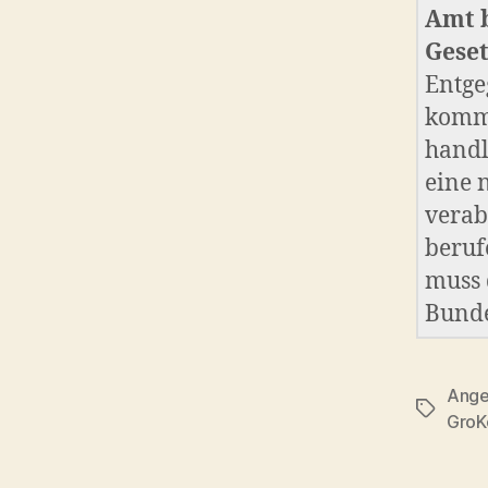
Amt 
Geset
Entge
kommi
handl
eine 
verab
beruf
muss 
Bunde
Ange
Schlagwö
GroK