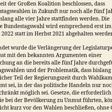
it der Großen Koalition beschlossen, dass
tagswahlen in Zukunft nur noch alle fünf Ja
bislang alle vier Jahre stattfinden werden. Die
e Bundestagswahl wird entsprechend erst im
 2022 statt im Herbst 2021 abgehalten werde
det wurde die Verlängerung der Legislaturp
st mit den bekannten Argumenten einer
chung an die bereits alle fünf Jahre durchge
gswahlen und der Problematik, dass bislang
icher Teil der Regierungszeit durch Wahlka
mt sei, in der das politische Handeln nur no
chränkt möglich sei. Gesetze, die erforderlich
ie bei der Bevölkerung zu Unmut führten, k
cht kurz vor den Wahlen beschließen, ohne 