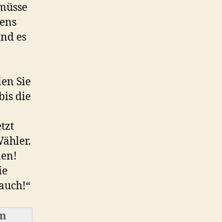
 müsse
tens
ind es
len Sie
bis die
tzt
ähler.
nen!
ie
auch!“
im