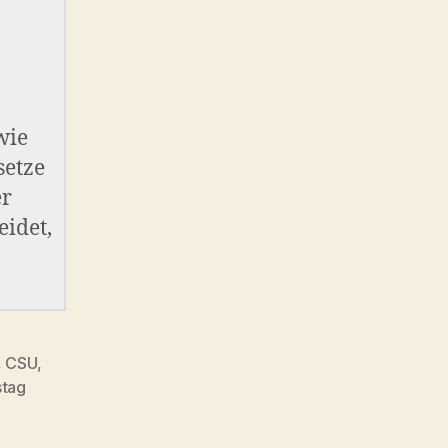
wie
setze
er
idet,
,
CSU
,
stag