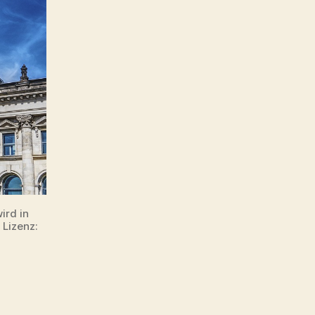
für
Regierungsbildung
mehr
Zeit
ist
ird in
 Lizenz: