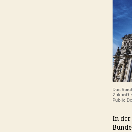
Das Reic
Zukunft n
Public D
In der
Bundes