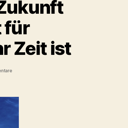
Zukunft
 für
 Zeit ist
zu
ntare
Bundestagswahlen
in
Zukunft
alle
5
Jahre
–
damit