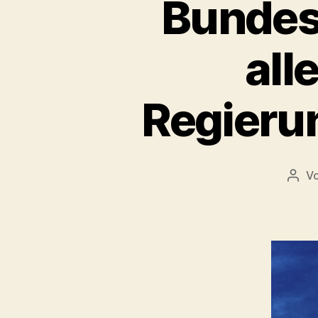
Bundes
all
Regierun
V
Beit