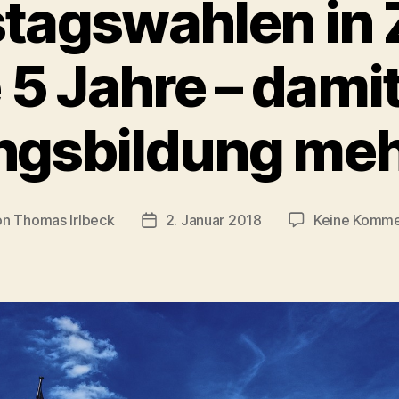
tagswahlen in 
e 5 Jahre – damit
gsbildung mehr
on
Thomas Irlbeck
2. Januar 2018
Keine Komme
ragsautor
Veröffentlichungsdatum