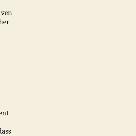
iven
her
ent
dass