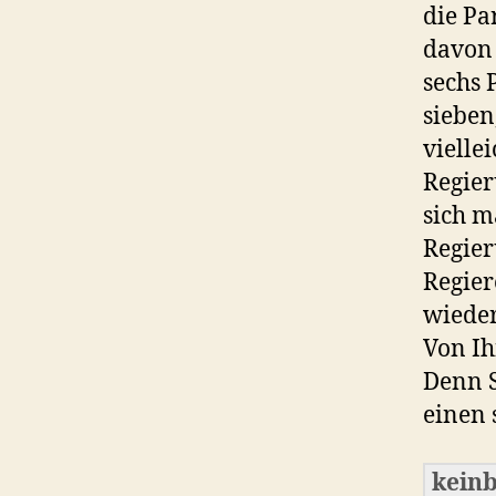
die Pa
davon 
sechs 
sieben
vielle
Regier
sich m
Regier
Regier
wieder
Von Ih
Denn S
einen 
keinb