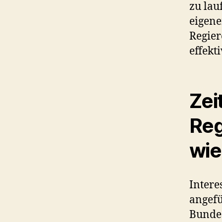
zu lau
eigen
Regier
effekti
Zei
Reg
wie
Intere
angefü
Bundes