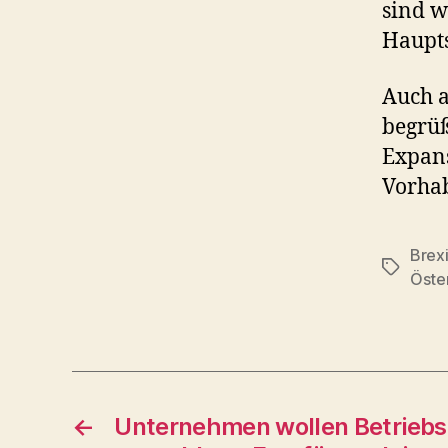
sind w
Haupts
Auch a
begrüß
Expans
Vorha
Brexi
Schlagwö
Öste
←
Unternehmen wollen Betriebs