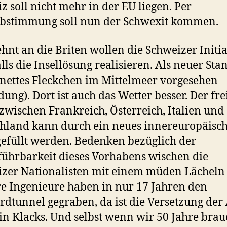
z soll nicht mehr in der EU liegen. Per
abstimmung soll nun der Schwexit kommen.
hnt an die Briten wollen die Schweizer Initi
lls die Insellösung realisieren. Als neuer Sta
n nettes Fleckchen im Mittelmeer vorgesehen
dung). Dort ist auch das Wetter besser. Der fre
wischen Frankreich, Österreich, Italien und
hland kann durch ein neues innereuropäisc
efüllt werden. Bedenken bezüglich der
ührbarkeit dieses Vorhabens wischen die
zer Nationalisten mit einem müden Lächeln
e Ingenieure haben in nur 17 Jahren den
rdtunnel gegraben, da ist die Versetzung der
in Klacks. Und selbst wenn wir 50 Jahre brau