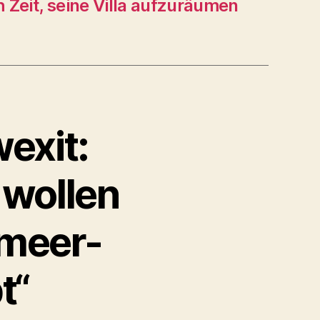
h Zeit, seine Villa aufzuräumen
exit:
 wollen
lmeer-
t“