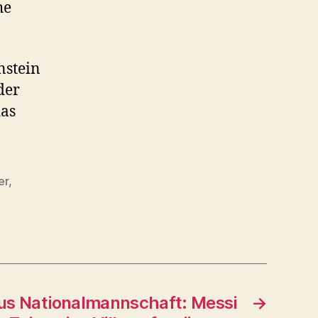
he
nstein
der
das
er
,
aus Nationalmannschaft: Messi
→