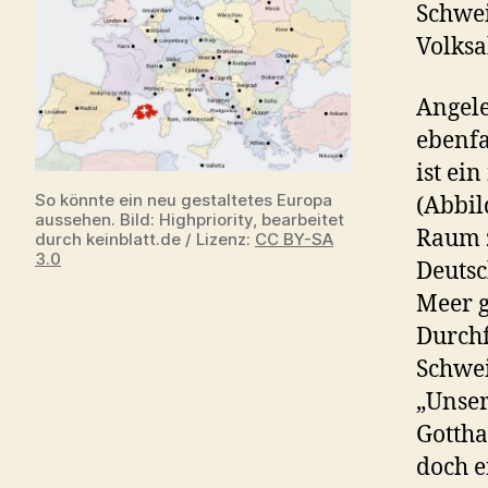
Schwei
Volks
Angele
ebenfa
ist ei
So könnte ein neu gestaltetes Europa
(Abbil
aussehen. Bild: Highpriority, bearbeitet
Raum z
durch keinblatt.de / Lizenz:
CC BY-SA
3.0
Deutsc
Meer g
Durchf
Schwei
„Unser
Gottha
doch e