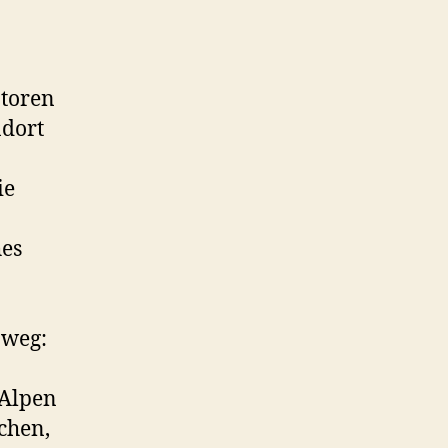
Mittelmeer-
Insellage
angestrebt
atoren
ndort
ie
hes
 weg:
 Alpen
chen,