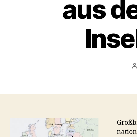
aus de
Inse
B
Großbr
nation