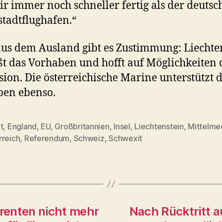
ir immer noch schneller fertig als der deutsc
tadtflughafen.“
us dem Ausland gibt es Zustimmung: Liechte
t das Vorhaben und hofft auf Möglichkeiten 
ion. Die österreichische Marine unterstützt 
ben ebenso.
t
,
England
,
EU
,
Großbritannien
,
Insel
,
Liechtenstein
,
Mittelme
rter
rreich
,
Referendum
,
Schweiz
,
Schwexit
renten nicht mehr
Nach Rücktritt 