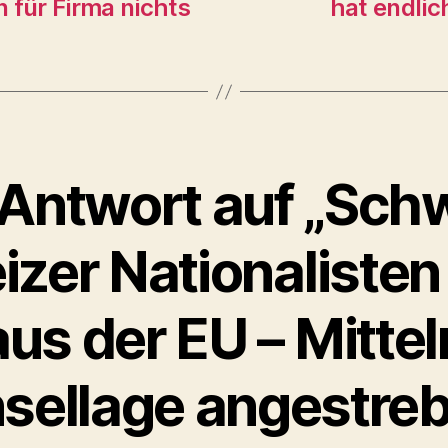
 für Firma nichts
hat endlic
 Antwort auf „Schw
zer Nationalisten
aus der EU – Mitte
nsellage angestreb