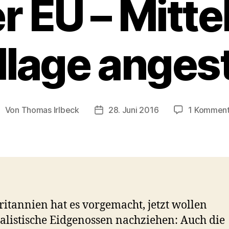
r EU – Mitt
llage anges
Von
Thomas Irlbeck
28. Juni 2016
1 Komment
eitragsautor
Veröffentlichungsdatum
itannien hat es vorgemacht, jetzt wollen
alistische Eidgenossen nachziehen: Auch die