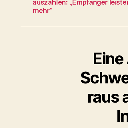
auszahlen: „Empfänger leisten
mehr“
Eine
Schwei
raus 
I