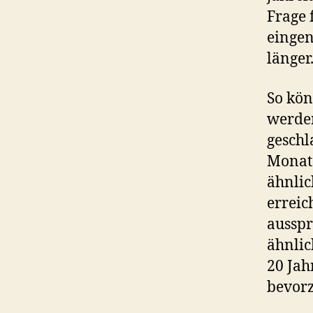
Frage 
eingen
länger
So kön
werden
geschl
Monate
ähnlic
erreic
ausspr
ähnlic
20 Jah
bevorz