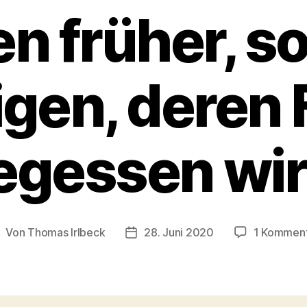
en früher, s
igen, deren 
egessen wir
Von
Thomas Irlbeck
28. Juni 2020
1 Kommen
eitragsautor
Veröffentlichungsdatum