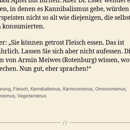
uasi Äpfel mit Birnen. Aber Dr. Esser wendet e
en, in denen es Kannibalismus gebe, würden
speisten nicht so alt wie diejenigen, die selbs
h konsumierten.
er: „Sie können getrost Fleisch essen. Das ist
hrlich. Lassen Sie sich aber nicht aufessen. D
n von Armin Meiwes (Rotenburg) wissen, w
rechen. Nun gut, eher sprachen!“
hrung
,
Fleisch
,
Kannibalismus
,
Karnivorismus
,
Omnivorismus
,
rter
nismus
,
Vegetarismus