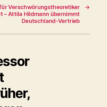
für Verschwörungs­theoretiker
→
lt – Attila Hildmann übernimmt
Deutschland-Vertrieb
essor
t
rüher,