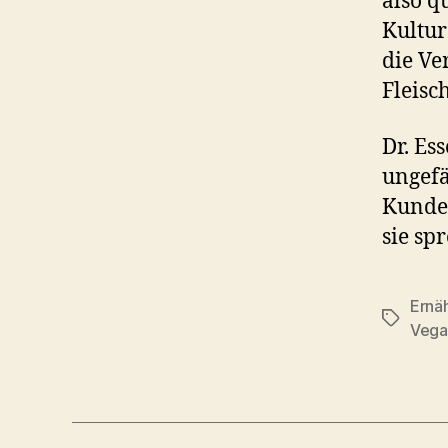
also q
Kultur
die Ver
Fleisc
Dr. Ess
ungefä
Kunde
sie sp
Ernä
Schlagwö
Vega