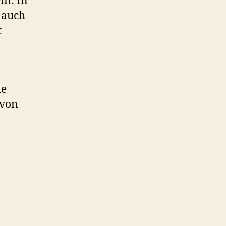
in: In
 auch
t
ie
ovon