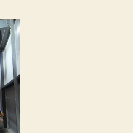
Fleischesser
sterben
früher,
sondern
diejenigen,
deren
Fleisch
gegessen
wird!