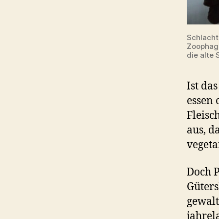
Schlacht
Zoophage
die alte 
Ist das
essen 
Fleisc
aus, d
vegeta
Doch P
Güters
gewalt
jahrel