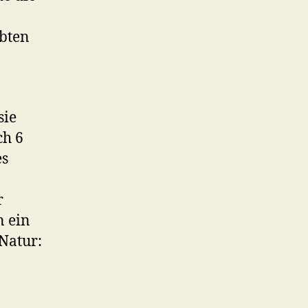
ebten
sie
ch 6
es
r
n ein
Natur: