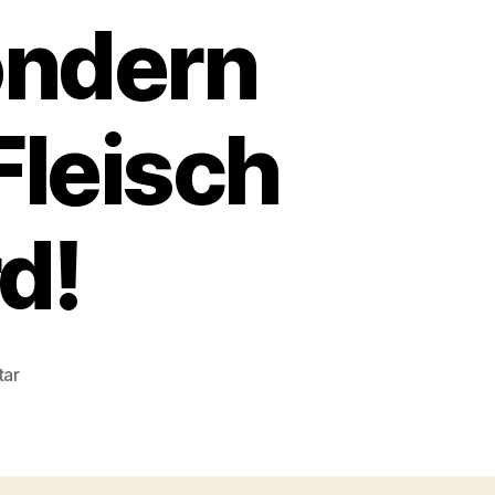
ondern
Fleisch
d!
zu
tar
Professor
findet
heraus,
nicht