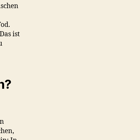
ischen
Tod.
Das ist
u
h?
en
chen,