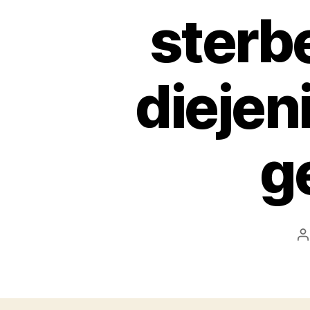
sterb
diejen
g
B