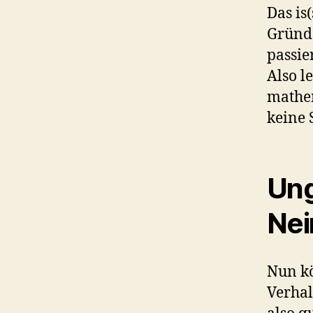
Das is
Gründe
passie
Also l
mathem
keine 
Ung
Nei
Nun k
Verhal