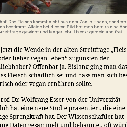
hof. Das Fleisch kommt nicht aus dem Zoo in Hagen, sondern i
n bestimmt. Alleine bei diesem Bild hat man bereits eine Ah
Streitfrage gewinnt und länger lebt. Lizenz: gemein und frei
 jetzt die Wende in der alten Streitfrage „Flei
oder lieber vegan leben“ zugunsten der
hliebhaber? Offenbar ja. Bislang ging man d
ass Fleisch schädlich sei und dass man sich be
risch oder vegan ernähren sollte.
rof. Dr. Wolfgang Esser von der Universität
loh hat eine neue Studie präsentiert, die eine
ige Sprengkraft hat. Der Wissenschaftler hat
ang Daten gesammelt und behauptet, oft würd