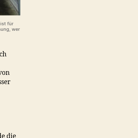
st für
nung, wer
sch
avon
sser
e die