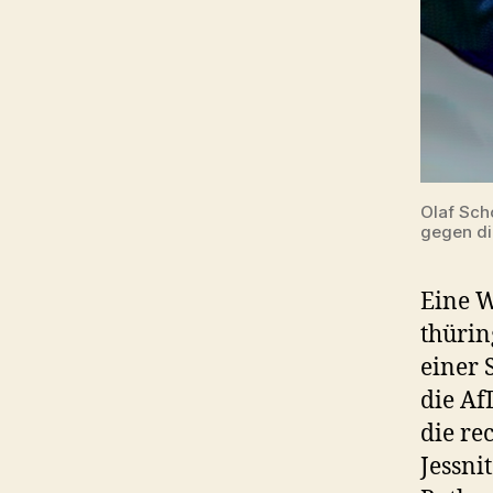
Olaf Sch
gegen di
Eine W
thürin
einer 
die Af
die re
Jessni