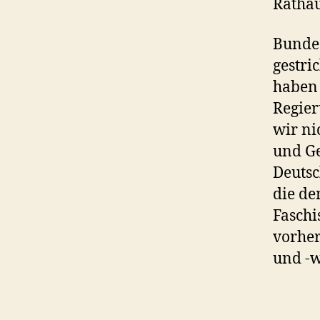
Rathau
Bundes
gestri
haben 
Regie
wir ni
und Ge
Deutsc
die d
Faschi
vorher
und -w