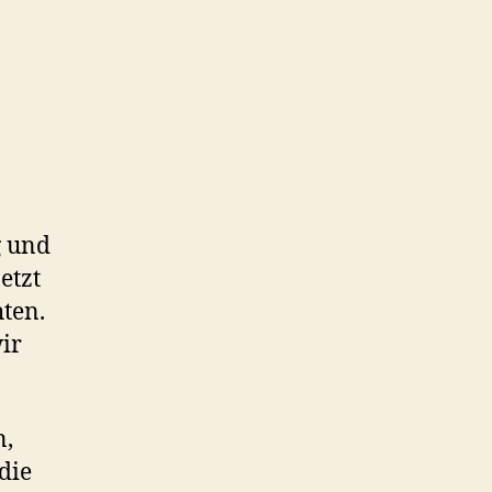
g und
etzt
ten.
ir
n,
die