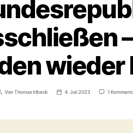
undesrepubl
schließen –
den wieder
Von
Thomas Irlbeck
4. Juli 2023
1 Komment
Beitragsautor
Veröffentlichungsdatum