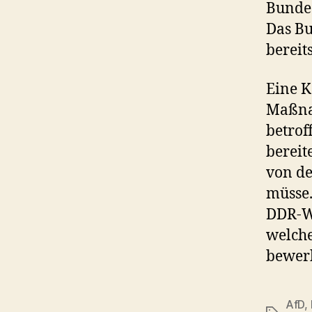
Bundes
Das Bu
bereit
Eine K
Maßnah
betrof
bereit
von de
müsse.
DDR-Wi
welche
bewer
AfD
,