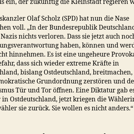
s ein, der zukünftig die Kleinstadt regieren w
kanzler Olaf Scholz (SPD) hat nun die Nase
chen voll. „In der Bundesrepublik Deutschlan
Nazis nichts verloren. Dass sie jetzt auch noc
rungsverantwortung haben, können und wer
cht hinnehmen. Es ist eine ungeheure Provok
fahr, dass sich wieder extreme Kräfte in
hland, bislang Ostdeutschland, breitmachen,
emokratische Grundordnung zerstören und d
smus Tür und Tor öffnen. Eine Diktatur gab e
 in Ostdeutschland, jetzt kriegen die Wähler
ähler sie zurück. Sie wollen es nicht anders.“