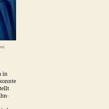
en)
 in
 konnte
ellt
uhn-