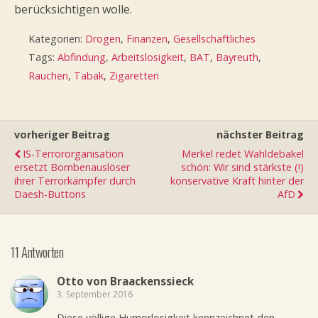
berücksichtigen wolle.
Kategorien:
Drogen
,
Finanzen
,
Gesellschaftliches
Tags:
Abfindung
,
Arbeitslosigkeit
,
BAT
,
Bayreuth
,
Rauchen
,
Tabak
,
Zigaretten
vorheriger Beitrag
nächster Beitrag
IS-Terrororganisation
Merkel redet Wahldebakel
ersetzt Bombenauslöser
schön: Wir sind stärkste (!)
ihrer Terrorkämpfer durch
konservative Kraft hinter der
Daesh-Buttons
AfD
11 Antworten
Otto von Braackenssieck
3. September 2016
Diese völlige Humorlosigkeit kennzeichnet den