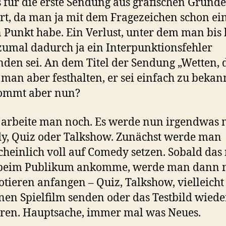
s für die erste Sendung aus grafischen Gründ
rt, da man ja mit dem Fragezeichen schon ei
n Punkt habe. Ein Verlust, unter dem man bis
 zumal dadurch ja ein Interpunktionsfehler
nden sei. An dem Titel der Sendung „Wetten, d
man aber festhalten, er sei einfach zu bekann
ommt aber nun?
arbeite man noch. Es werde nun irgendwas 
, Quiz oder Talkshow. Zunächst werde man
heinlich voll auf Comedy setzen. Sobald das 
beim Publikum ankomme, werde man dann 
tieren anfangen – Quiz, Talkshow, vielleicht
nen Spielfilm senden oder das Testbild wiede
ren. Hauptsache, immer mal was Neues.