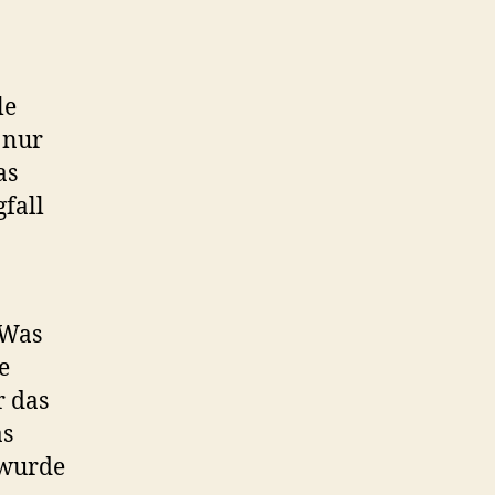
le
 nur
as
fall
 Was
e
r das
as
 wurde