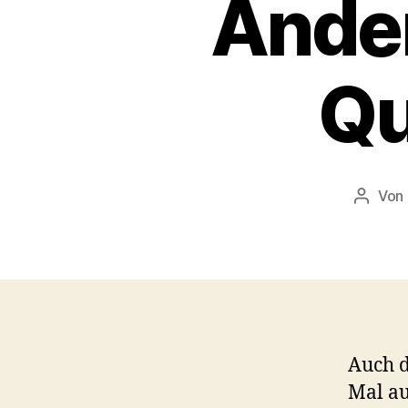
Ände
Qu
Von
Beitra
Auch d
Mal au