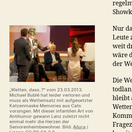
regel
Showk
Nur da
Leute
weit d
wäre d
der We
Die We
todlan
„Wetten, dass..?“ vom 23.03.2013.
Michael Bublé hat leider verloren und
bleibt
muss als Wetteinsatz mit aufgesetzter
Katzenmaske Memories aus Cats
Wetten
vorsingen. Mit dieser infantilen Art von
Komma,
Antihumor gewann Lanz zuletzt nicht
einmal mehr die Herzen der
Fragez
Seniorenheimbewohner. Bild:
Ailura
/