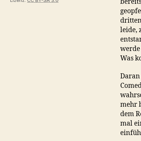
Lizenz:
CC BY-SA 3.0
bereit
geopfe
dritte
leide,
entsta
werde 
Was k
Daran 
Comedy
wahrsc
mehr 
dem Ro
mal ei
einfüh