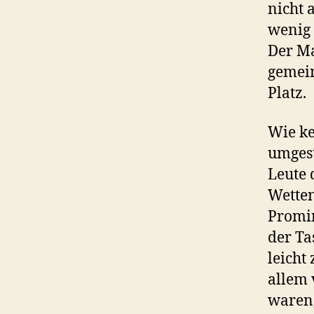
nicht 
wenig 
Der Ma
gemein
Platz.
Wie ke
umgest
Leute 
Wetten
Promin
der Ta
leicht 
allem 
waren,