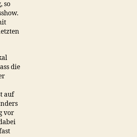
nach
, so
neuem
sshow.
Quotentiefpunkt
it
letzten
kal
ass die
er
t auf
onders
g vor
dabei
fast