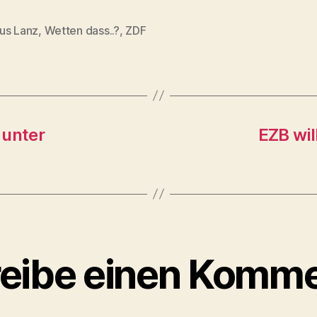
us Lanz
,
Wetten dass..?
,
ZDF
rter
 unter
EZB wil
eibe einen Komme