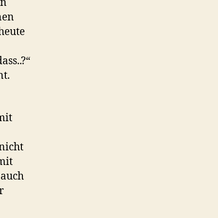
en
nen
 heute
ass..?“
t.
mit
nicht
mit
 auch
r