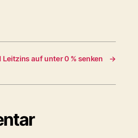
l Leitzins auf unter 0 % senken
→
ntar