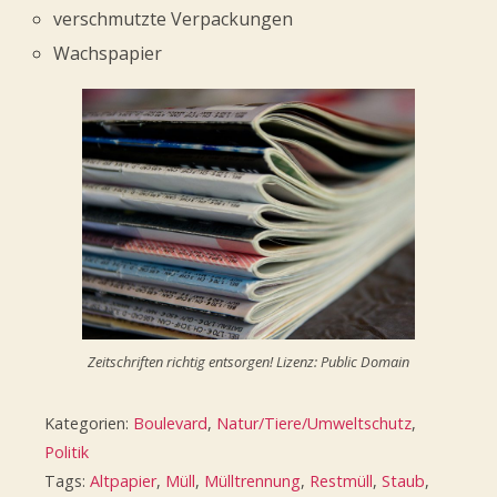
verschmutzte Verpackungen
Wachspapier
Zeitschriften richtig entsorgen! Lizenz: Public Domain
Kategorien:
Boulevard
,
Natur/Tiere/Umweltschutz
,
Politik
Tags:
Altpapier
,
Müll
,
Mülltrennung
,
Restmüll
,
Staub
,