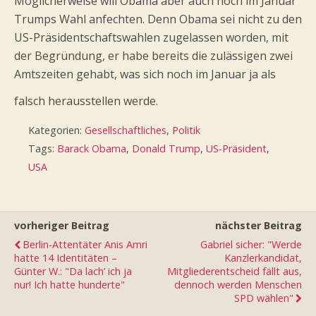
Möglicherweise will Obama aber auch noch im Januar
Trumps Wahl anfechten. Denn Obama sei nicht zu den
US-Präsidentschaftswahlen zugelassen worden, mit
der Begründung, er habe bereits die zulässigen zwei
Amtszeiten gehabt, was sich noch im Januar ja als
falsch herausstellen werde.
Kategorien:
Gesellschaftliches
,
Politik
Tags:
Barack Obama
,
Donald Trump
,
US-Präsident
,
USA
vorheriger Beitrag
nächster Beitrag
Berlin-Attentäter Anis Amri
Gabriel sicher: "Werde
hatte 14 Identitäten –
Kanzlerkandidat,
Günter W.: "Da lach’ ich ja
Mitgliederentscheid fällt aus,
nur! Ich hatte hunderte"
dennoch werden Menschen
SPD wählen"