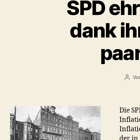
SPD ehrt
dank ih
paar
Vo
Beitr
Die SP
Inflat
Inflat
der in