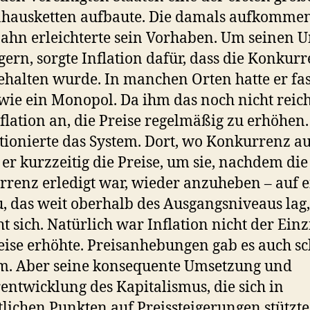
hausketten aufbaute. Die damals aufkomme
ahn erleichterte sein Vorhaben. Um seinen 
igern, sorgte Inflation dafür, dass die Konkur
ehalten wurde. In manchen Orten hatte er fas
wie ein Monopol. Da ihm das noch nicht reich
nflation an, die Preise regelmäßig zu erhöhen.
tionierte das System. Dort, wo Konkurrenz a
 er kurzzeitig die Preise, um sie, nachdem die
renz erledigt war, wieder anzuheben – auf e
, das weit oberhalb des Ausgangsniveaus lag,
ht sich. Natürlich war Inflation nicht der Einz
eise erhöhte. Preisanhebungen gab es auch s
m. Aber seine konsequente Umsetzung und
entwicklung des Kapitalismus, die sich in
lichen Punkten auf Preissteigerungen stützte