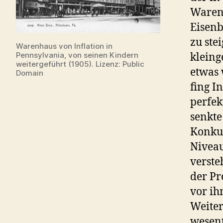
Waren
Eisenb
zu ste
Warenhaus von Inflation in
Pennsylvania, von seinen Kindern
kleing
weitergeführt (1905). Lizenz: Public
etwas 
Domain
fing I
perfek
senkte
Konkur
Niveau
verste
der Pr
vor ih
Weiter
wesent