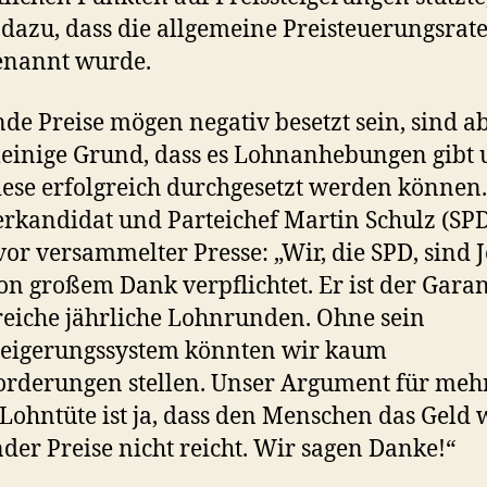
 dazu, dass die allgemeine Preisteuerungsrat
enannt wurde.
nde Preise mögen negativ besetzt sein, sind a
lleinige Grund, dass es Lohnanhebungen gibt
iese erfolgreich durchgesetzt werden können.
rkandidat und Parteichef Martin Schulz (SPD
vor versammelter Presse: „Wir, die SPD, sind 
ion großem Dank verpflichtet. Er ist der Garan
reiche jährliche Lohnrunden. Ohne sein
teigerungssystem könnten wir kaum
rderungen stellen. Unser Argument für meh
 Lohntüte ist ja, dass den Menschen das Geld
nder Preise nicht reicht. Wir sagen Danke!“