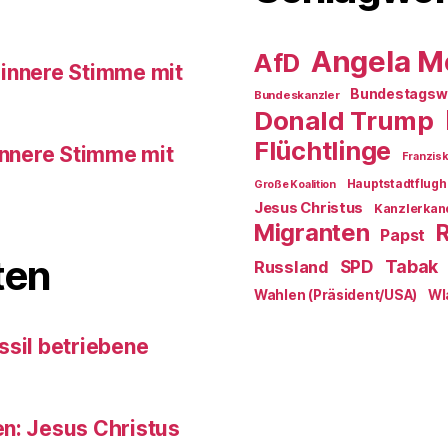
Angela M
AfD
 innere Stimme mit
Bundestagsw
Bundeskanzler
Donald Trump
Flüchtlinge
innere Stimme mit
Franzis
Hauptstadtflugh
Große Koalition
Jesus Christus
Kanzlerkan
Migranten
Papst
ten
SPD
Tabak
Russland
Wahlen (Präsident/USA)
Wl
ssil betriebene
en: Jesus Christus