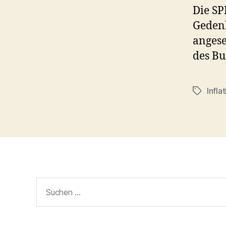
Die SP
Gedenk
angese
des Bu
Infla
Schlagwö
Suchen
nach: