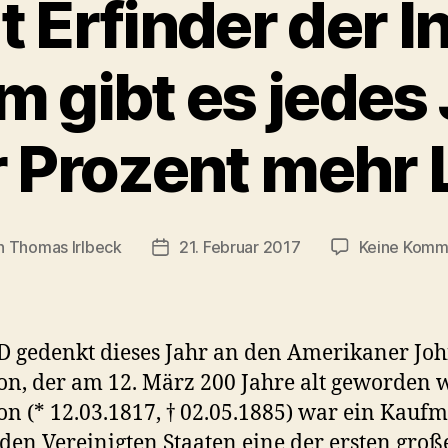
 Erfinder der In
m gibt es jedes 
 Prozent mehr
n
Thomas Irlbeck
21. Februar 2017
Keine Komm
agsautor
Veröffentlichungsdatum
D gedenkt dieses Jahr an den Amerikaner Jo
ion, der am 12. März 200 Jahre alt geworden 
ion (* 12.03.1817, † 02.05.1885) war ein Kauf
 den Vereinigten Staaten eine der ersten groß