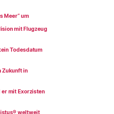
es Meer“ um
lision mit Flugzeug
 kein Todesdatum
 Zukunft in
 er mit Exorzisten
istus® weltweit