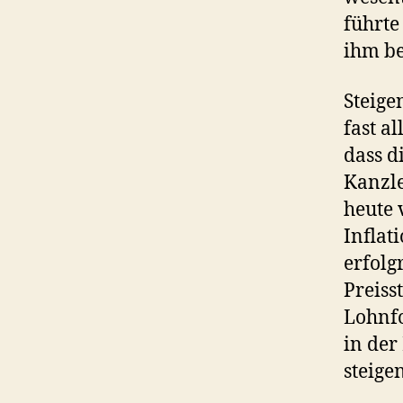
führte
ihm b
Steige
fast a
dass d
Kanzle
heute 
Inflat
erfolg
Preiss
Lohnfo
in der
steige