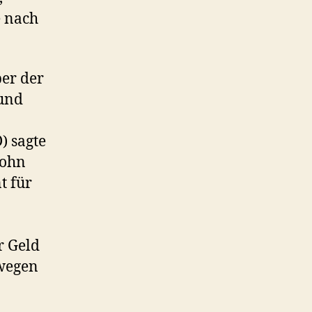
e nach
ber der
 und
) sagte
John
t für
r Geld
 wegen