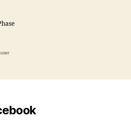
Phase
user
acebook