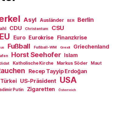
erkel
Asyl
Berlin
Ausländer
BER
CSU
CDU
ahl
Christentum
EU
Euro
Eurokrise
Finanzkrise
Fußball
Griechenland
Fußball-WM
Grexit
kus
Horst Seehofer
Islam
afen
Katholische Kirche
Markus Söder
Maut
didat
Rauchen
Recep Tayyip Erdoğan
USA
US-Präsident
Türkei
Zigaretten
adimir Putin
Österreich