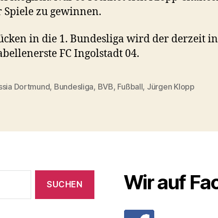
 Spiele zu gewinnen.
cken in die 1. Bundesliga wird der derzeit in
abellenerste FC Ingolstadt 04.
ssia Dortmund
,
Bundesliga
,
BVB
,
Fußball
,
Jürgen Klopp
rter
Wir auf F