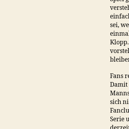
verste
einfac
sei, w
einmal
Klopp.
vorste
bleibe
Fans r
Damit 
Mannsc
sich n
Fanclu
Serie 
derzei