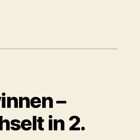
innen –
elt in 2.