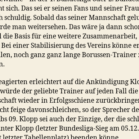
ht sich. Das sei er seinen Fans und seiner Frau
h schuldig. Sobald das seiner Mannschaft ge
erde man weitersehen. Das wäre ja dann scho
 die Basis für eine weitere Zusammenarbeit, 
 Bei einer Stabilisierung des Vereins könne er
llen, noch ganz ganz lange Borussen-Trainer
n.
eagierten erleichtert auf die Ankündigung Kl
würde der geliebte Trainer auf jeden Fall die
haft wieder in Erfolgsschiene zurückbring
icht feige davonschleichen, so der Sprecher de
bs 09. Klopp sei auch der Einzige, der die sch
unter Klopp (letzter Bundesliga-Sieg am 05.12
t letzter Tabellenplatz) beenden könne.