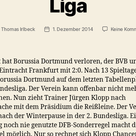
Liga
n
Thomas Irlbeck
1. Dezember 2014
Keine Kom
gsautor
Veröffentlichungsdatum
 hat Borussia Dortmund verloren, der BVB u
Eintracht Frankfurt mit 2:0. Nach 13 Spieltag
Borussia Dortmund auf dem letzten Tabellenp
ndesliga. Der Verein kann offenbar nicht me
en. Nun zieht Trainer Jürgen Klopp nach
che mit dem Präsidium die Reißleine. Der V
 nach der Winterpause in der 2. Bundesliga. E
g noch nie genutzte DFB-Sonderregel macht 
l möglich. Nur so rechnet sich Klopp Chance