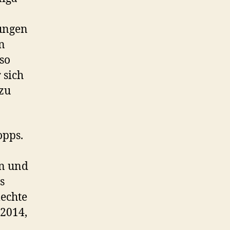
lungen
n
so
 sich
 zu
opps.
en und
s
lechte
.2014,