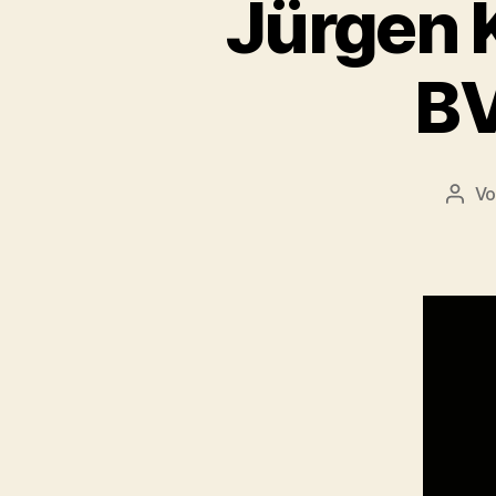
Jürgen K
BV
V
Beit