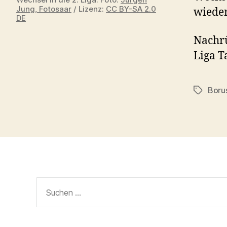
Jung, Fotosaar
/ Lizenz:
CC BY-SA 2.0
wieder
DE
Nachrü
Liga T
Boru
Schlagwö
Suchen
nach: