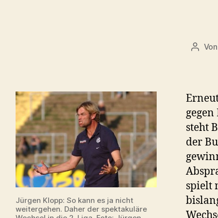
Vo
Beitra
Erneut
gegen 
steht 
der Bu
gewinn
Abspra
spielt
bislan
Jürgen Klopp: So kann es ja nicht
weitergehen. Daher der spektakuläre
Wechse
Wechsel in die 2. Liga. Foto:
Jürgen