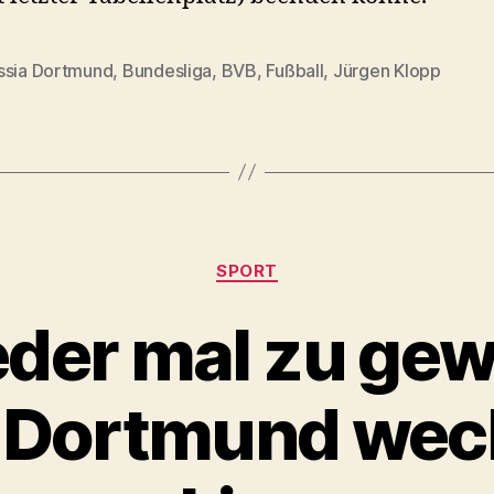
ssia Dortmund
,
Bundesliga
,
BVB
,
Fußball
,
Jürgen Klopp
rter
Kategorien
SPORT
der mal zu gew
 Dortmund wechs