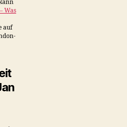
 kann
 – Was
e auf
ondon-
eit
Jan