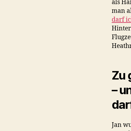
als H
man al
darf 
Hinter
Flugze
Heath
Zu 
– u
dar
Jan wu