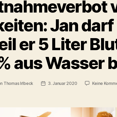
tnahmeverbot 
eiten: Jan darf
il er 5 Liter Bl
 % aus Wasser b
on
Thomas Irlbeck
3. Januar 2020
Keine Komm
ragsautor
Veröffentlichungsdatum