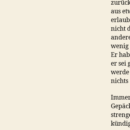
zurück
aus et
erlaub
nicht 
andere
wenig 
Er habe
er sei
werde 
nichts
Immerh
Gepäck
streng
kündig