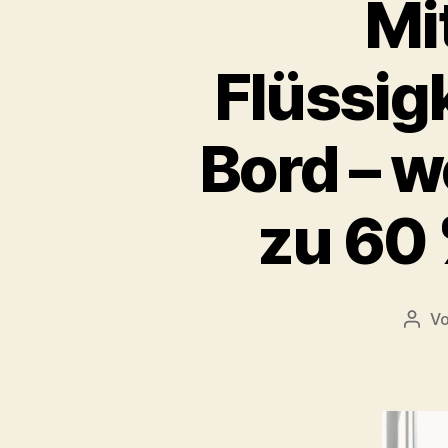
Mi
Flüssigk
Bord – we
zu 60
V
Beit