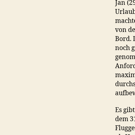
Jan (29
Urlaub
machte
von de
Bord. 
noch g
genomm
Anford
maxima
durchs
aufbe
Es gib
dem 31
Flugge