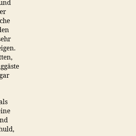
 und
er
eche
den
sehr
eigen.
tten,
uggäste
gar
als
eine
und
huld,