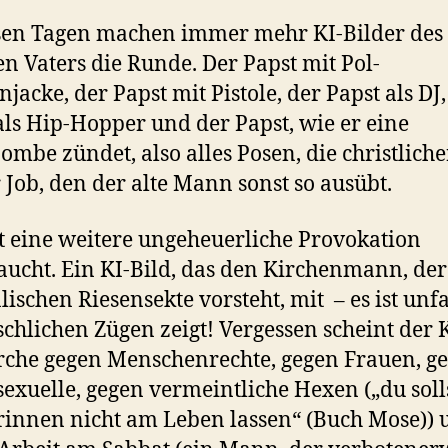
sen Tagen machen immer mehr KI-Bilder des
en Vaters die Runde. Der Papst mit Pol-
jacke, der Papst mit Pistole, der Papst als DJ,
als Hip-Hopper und der Papst, wie er eine
mbe zündet, also alles Posen, die christliche
r Job, den der alte Mann sonst so ausübt.
t eine weitere ungeheuerliche Provokation
aucht. Ein KI-Bild, das den Kirchenmann, der
lischen Riesensekte vorsteht, mit – es ist unf
chlichen Zügen zeigt! Vergessen scheint der
rche gegen Menschenrechte, gegen Frauen, g
xuelle, gegen vermeintliche Hexen („du solls
innen nicht am Leben lassen“ (Buch Mose)) 