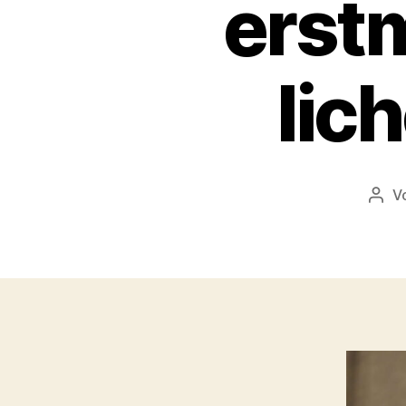
erst
lic
V
Beit