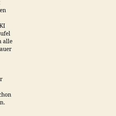
t
den
KI
eufel
 alle
bauer
er
schon
n.