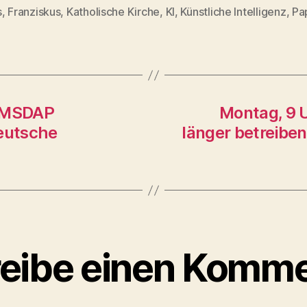
s
,
Franziskus
,
Katholische Kirche
,
KI
,
Künstliche Intelligenz
,
Pa
rter
 MSDAP
Montag, 9 U
Deutsche
länger betreibe
eibe einen Komme