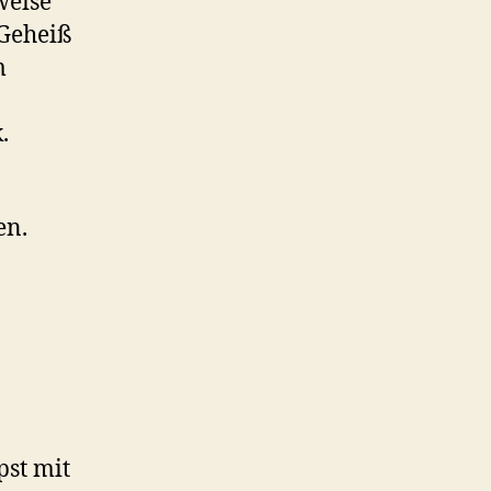
weise
 Geheiß
m
.
en.
pst mit