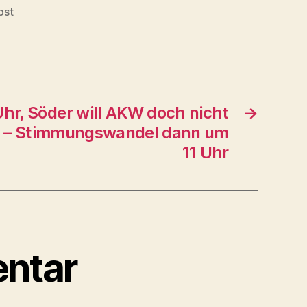
pst
hr, Söder will AKW doch nicht
→
n – Stim­mungs­wandel dann um
11 Uhr
ntar