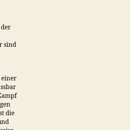
 der
r sind
 einer
assbar
 Kampf
egen
t die
und