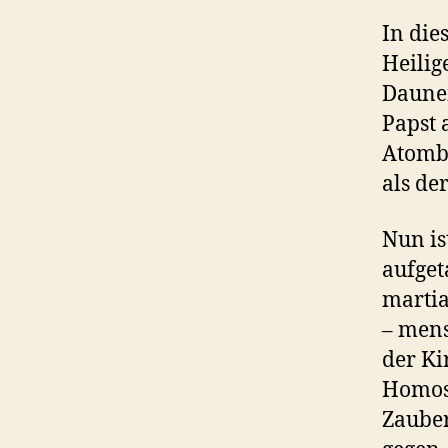
In die
Heilig
Daunen
Papst 
Atombo
als de
Nun is
aufget
martia
– mens
der Ki
Homose
Zauber