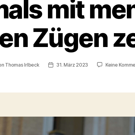
mals mit me
hen Zügen ze
on
Thomas Irlbeck
31. März 2023
Keine Komme
ragsautor
Veröffentlichungsdatum