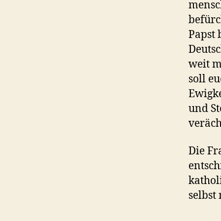
mensch
befürc
Papst 
Deutsc
weit m
soll e
Ewigke
und St
veräch
Die Fr
entsch
kathol
selbst