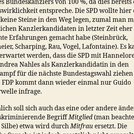
s Bundeskanzlers von 100 %, da dies bereits
wirklichkeit entspreche. Die SPD wollte hier
keine Steine in den Weg legen, zumal man m
chen Kanzlerkandidaten in letzter Zeit eher
hte Erfahrungen gemacht habe (Steinbrück,
eier, Scharping, Rau, Vogel, Lafontaine). Es 
erwartet werden, dass die SPD mit Hannelore
ndrea Nahles als Kanzlerkandidatin in den
mpf für die nächste Bundestagswahl ziehen
e FDP kommt dann wieder einmal nur Guido
welle infrage.
lich soll sich auch das eine oder andere ände
skriminierende Begriff
Mitglied
(man beachte
 Silbe) etwa wird durch
Mitfrau
ersetzt. Die