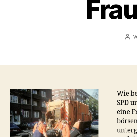
Fra
V
Beit
Wie be
SPD un
eine F
börsen
unterg