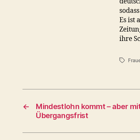
deutsc
sodass
Es ist
Zeitun
ihre S
Frau
Schlagwö
←
Mindestlohn kommt – aber mit 
Übergangsfrist