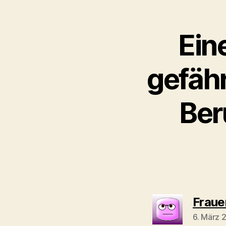
Ein
gefäh
Ber
Fraue
6. März 