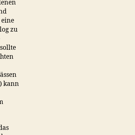
 denen
und
 eine
log zu
e
sollte
chten
pässen
) kann
im
das