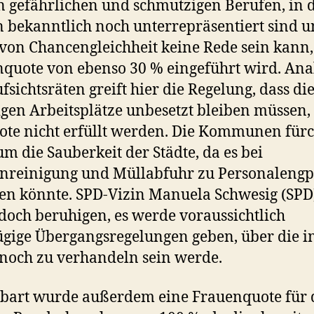
n gefährlichen und schmutzigen Berufen, in
 bekanntlich noch unterrepräsentiert sind 
von Chancengleichheit keine Rede sein kann,
quote von ebenso 30 % eingeführt wird. Ana
fsichtsräten greift hier die Regelung, dass di
igen Arbeitsplätze unbesetzt bleiben müssen, 
ote nicht erfüllt werden. Die Kommunen für
um die Sauberkeit der Städte, da es bei
nreinigung und Müllabfuhr zu Personaleng
n könnte. SPD-Vizin Manuela Schwesig (SPD
edoch beruhigen, es werde voraussichtlich
gige Übergangsregelungen geben, über die 
 noch zu verhandeln sein werde.
bart wurde außerdem eine Frauenquote für 