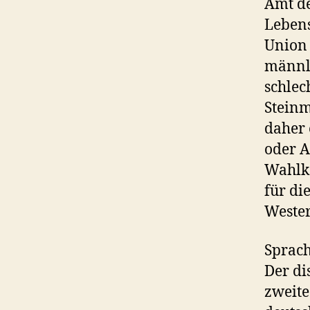
Amt de
Lebens
Union 
männli
schlec
Steinm
daher 
oder A
Wahlka
für di
Wester
Sprach
Der di
zweite