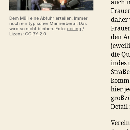
auch i
Frauen
Dem Müll eine Abfuhr erteilen. Immer
daher 
noch ein typischer Männerberuf. Das
Frauen
wird so nicht bleiben. Foto:
ceiling
/
Lizenz:
CC BY 2.0
den Au
jeweil
die Qu
indes 
Straße
komme
hier j
großzü
Detail
Verein