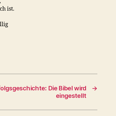
,
h ist.
lig
olgsgeschichte: Die Bibel wird
→
eingestellt