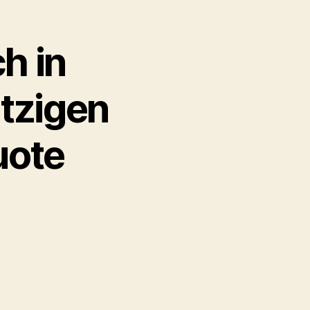
h in
tzigen
uote
: