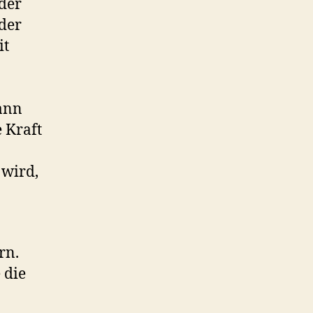
 der
 der
it
kann
 Kraft
 wird,
rn.
 die