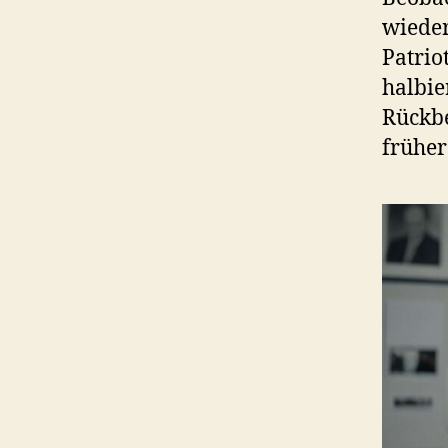
wieder
Patrio
halbie
Rückbe
früher