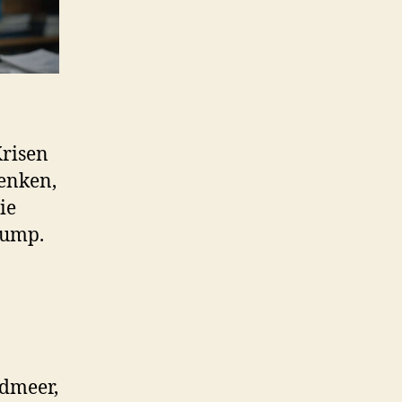
Krisen
enken,
ie
rump.
ndmeer,