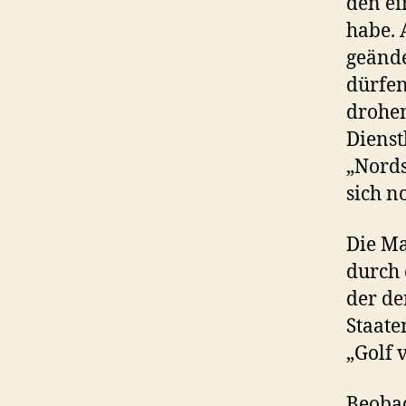
den ei
habe. 
geände
dürfe
drohen
Dienst
„Nords
sich n
Die M
durch
der de
Staate
„Golf 
Beobac