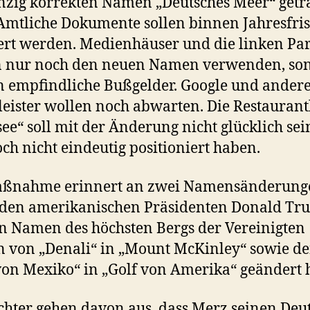
nzig korrekten Namen „Deutsches Meer“ getr
Amtliche Dokumente sollen binnen Jahresfris
rt werden. Medienhäuser und die linken Par
n nur noch den neuen Namen verwenden, son
 empfindliche Bußgelder. Google und ander
leister wollen noch abwarten. Die Restaurant
ee“ soll mit der Änderung nicht glücklich se
och nicht eindeutig positioniert haben.
aßnahme erinnert an zwei Namensänderung
 den amerikanischen Präsidenten Donald Tr
n Namen des höchsten Bergs der Vereinigten
n von „Denali“ in „Mount McKinley“ sowie d
von Mexiko“ in „Golf von Amerika“ geändert h
hter gehen davon aus, dass Merz seinen Deu