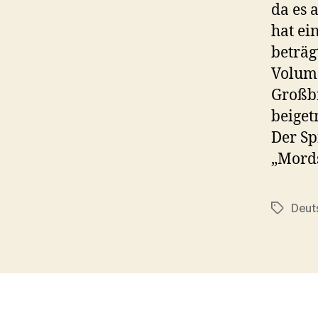
da es 
hat ei
beträg
Volume
Großbr
beiget
Der Sp
„Mords
Deut
Schlagwö