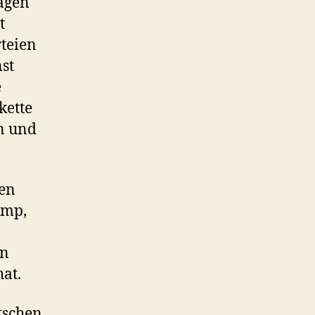
agen
t
teien
st
e
kette
in und
en
ump,
en
at.
tschen