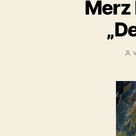
Merz 
„D
Bei