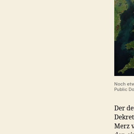
Noch etw
Public D
Der de
Dekret
Merz v