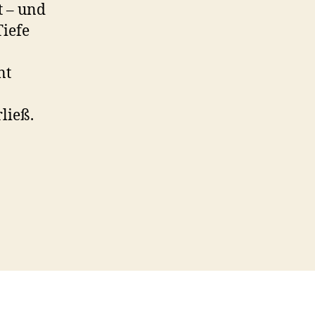
t – und
Tiefe
nt
ließ.