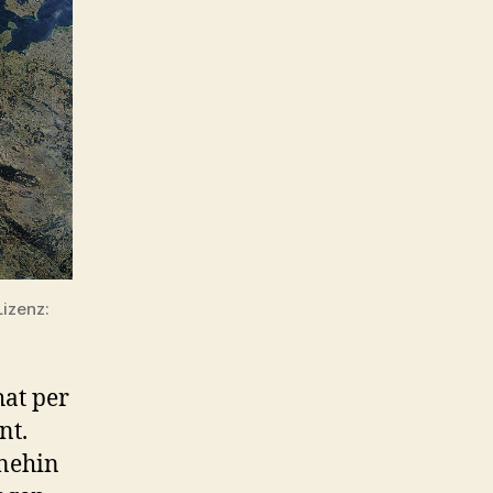
izenz:
hat per
nt.
hnehin