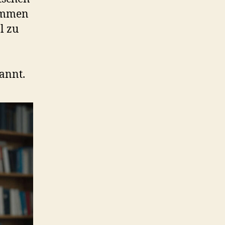
rammen
l zu
annt.